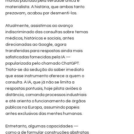
mundo pautado pela verdade única e 
materialista. A história, que ambos tanto 
prezavam, acabou por desmenti-los.
Atualmente, assistimos ao avanço 
indiscriminado das consultas sobre temas 
médicos, históricos e sociais, antes 
direcionadas ao Google, agora 
transferidas para respostas ainda mais 
sofisticadas fornecidas pela IA — 
popularizada pelo chamado ChatGPT. 
Trata-se da sedução do saber imediato 
que esse instrumento oferece a quem o 
consulta. A IA, que já não se limita a 
respostas pontuais, hoje pilota aviões à 
distância, comanda processos industriais 
e até orienta o funcionamento de órgãos 
públicos na Europa, assumindo papéis 
antes exclusivos das mentes humanas.
Entretanto, algumas capacidades — 
como a de formular construções abstratas 