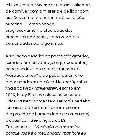
e filosóficas, de vivenciar a espiritualidade, 
de conviver com o mistério e de lidar com 
pulsões primárias inerentes à condição 
humana — estão sendo 
progressivamente afastadas dos 
processos decisórios, cada vez mais 
comandados por algoritmos.
A situação descrita no parágrafo anterior, 
somada às considerações precedentes, 
pode conduzir-nos àquele mundo de 
“verdade única” e de poder autoritário 
empenhado em impô-la. Nos parágrafos 
finais do livro 
Frankenstein
, escrito em 
1820, Mary Shelley coloca na boca da 
Criatura (teoricamente o ser mais perfeito 
jamais criado por um homem, porém 
desprovido de humanidade e compaixão) 
a cáustica frase dirigida ao Dr. 
Frankenstein: 
“Você não vai me matar 
porque você é o meu criador, mas hoje eu 