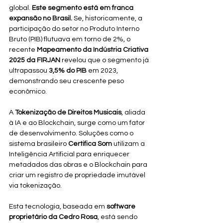
global. 
Este segmento está em franca 
expansão no Brasil.
 Se, historicamente, a 
participação do setor no Produto Interno 
Bruto (PIB) flutuava em torno de 2%, o 
recente 
Mapeamento da Indústria Criativa 
2025 da FIRJAN
 revelou que o segmento já 
ultrapassou 
3,5% do PIB
 em 2023, 
demonstrando seu crescente peso 
econômico.
A 
Tokenização de Direitos Musicais
, aliada 
à IA e ao Blockchain, surge como um fator 
de desenvolvimento. Soluções como o 
sistema brasileiro 
Certifica Som
 utilizam a 
Inteligência Artificial para enriquecer 
metadados das obras e o Blockchain para 
criar um registro de propriedade imutável 
via tokenização.
Esta tecnologia, baseada em 
software 
proprietário da Cedro Rosa
, está sendo 