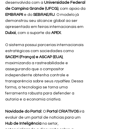
desenvolvida com a 
Universidade Federal 
de Campina Grande (UFCG)
, com apoio da 
EMBRAPII
 e do 
SEBRAE/RJ
. O modelo já 
demonstrou seu alcance global ao ser 
apresentado em feiras internacionais em 
Dubai
, com o suporte da 
APEX
.
O sistema possui parcerias internacionais 
estratégicas com sociedades como 
SACEM (França) e ASCAP (EUA)
, 
maximizando a rastreabilidade e 
assegurando que o compositor 
independente obtenha controle e 
transparência sobre seus 
royalties
. Dessa 
forma, a tecnologia se torna uma 
ferramenta robusta para defender a 
autoria e a economia criativa.
Novidade do Portal:
 O 
Portal CRIATIVOS
 irá 
evoluir de um portal de notícias para um 
Hub de Inteligência
 no setor, 