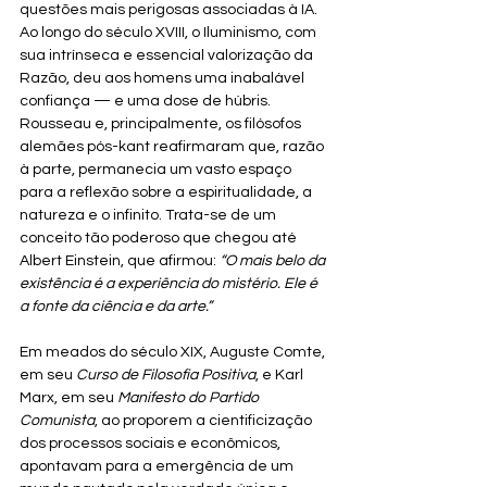
questões mais perigosas associadas à IA. 
Ao longo do século XVIII, o Iluminismo, com 
sua intrínseca e essencial valorização da 
Razão, deu aos homens uma inabalável 
confiança — e uma dose de húbris. 
Rousseau e, principalmente, os filósofos 
alemães pós-kant reafirmaram que, razão 
à parte, permanecia um vasto espaço 
para a reflexão sobre a espiritualidade, a 
natureza e o infinito. Trata-se de um 
conceito tão poderoso que chegou até 
Albert Einstein, que afirmou: 
“O mais belo da 
existência é a experiência do mistério. Ele é 
a fonte da ciência e da arte.”
Em meados do século XIX, Auguste Comte, 
em seu 
Curso de Filosofia Positiva
, e Karl 
Marx, em seu 
Manifesto do Partido 
Comunista
, ao proporem a cientificização 
dos processos sociais e econômicos, 
apontavam para a emergência de um 