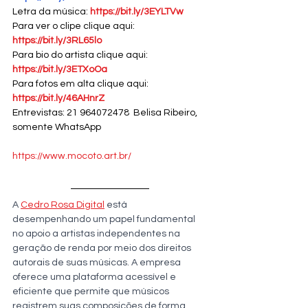
Letra da música: 
https://bit.ly/3EYLTVw
Para ver o clipe clique aqui: 
https://bit.ly/3RL65lo
Para bio do artista clique aqui: 
https://bit.ly/3ETXoOa
Para fotos em alta clique aqui:  
https://bit.ly/46AHnrZ
Entrevistas: 21 964072478  Belisa Ribeiro, 
somente WhatsApp
https://www.mocoto.art.br/
A 
Cedro Rosa Digital
 está 
desempenhando um papel fundamental 
no apoio a artistas independentes na 
geração de renda por meio dos direitos 
autorais de suas músicas. A empresa 
oferece uma plataforma acessível e 
eficiente que permite que músicos 
registrem suas composições de forma 