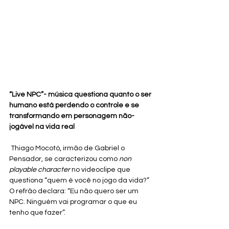
“Live NPC”- música questiona quanto o ser 
humano está perdendo o controle e se 
transformando em personagem não-
jogável na vida real
Thiago Mocotó, irmão de Gabriel o 
Pensador, se caracterizou como 
non 
playable character
 no videoclipe que 
questiona “quem é você no jogo da vida?” 
O refrão declara: “Eu não quero ser um 
NPC. Ninguém vai programar o que eu 
tenho que fazer”.