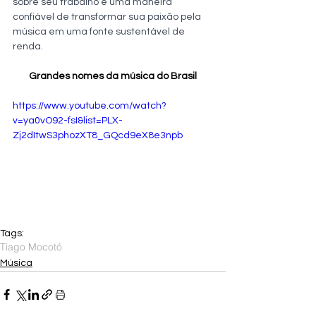
sobre seu trabalho e uma maneira 
confiável de transformar sua paixão pela 
música em uma fonte sustentável de 
renda.
Grandes nomes da música do Brasil
https://www.youtube.com/watch?
v=ya0vO92-fsI&list=PLX-
Zj2dItwS3phozXT8_GQcd9eX8e3npb
Tags:
Tiago Mocotó
Música