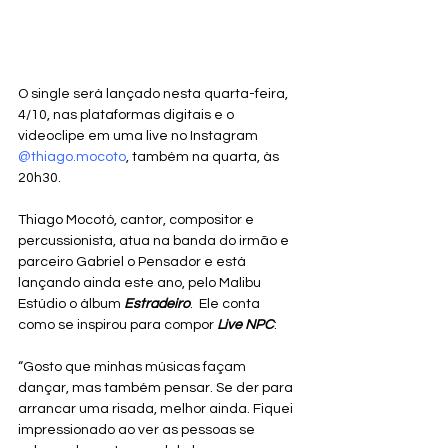
O single será lançado nesta quarta-feira, 
4/10, nas plataformas digitais e o 
videoclipe em uma live no Instagram 
@thiago.mocoto
, também na quarta, às 
20h30.
Thiago Mocotó, cantor, compositor e 
percussionista, atua na banda do irmão e 
parceiro Gabriel o Pensador e está 
lançando ainda este ano, pelo Malibu 
Estúdio o álbum 
Estradeiro
.  Ele conta 
como se inspirou para compor 
Live NPC
:
“Gosto que minhas músicas façam 
dançar, mas também pensar. Se der para 
arrancar uma risada, melhor ainda. Fiquei 
impressionado ao ver as pessoas se 