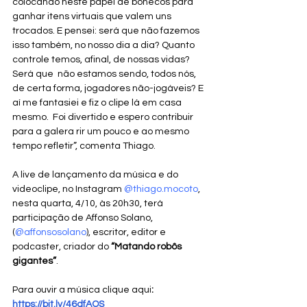
colocando neste papel de bonecos para 
ganhar itens virtuais que valem uns 
trocados. E pensei: será que não fazemos 
isso também, no nosso dia a dia? Quanto 
controle temos, afinal, de nossas vidas? 
Será que  não estamos sendo, todos nós, 
de certa forma, jogadores não-jogáveis? E 
aí me fantasiei e fiz o clipe lá em casa 
mesmo.  Foi divertido e espero contribuir 
para a galera rir um pouco e ao mesmo 
tempo refletir”, comenta Thiago.
A live de lançamento da música e do 
videoclipe, no Instagram 
@thiago.mocoto
, 
nesta quarta, 4/10, às 20h30, terá 
participação de Affonso Solano, 
(
@affonsosolano
), escritor, editor e 
podcaster, criador do 
“Matando robôs 
gigantes”
.
Para ouvir a música clique aqui
: 
https://bit.ly/46dfAOS