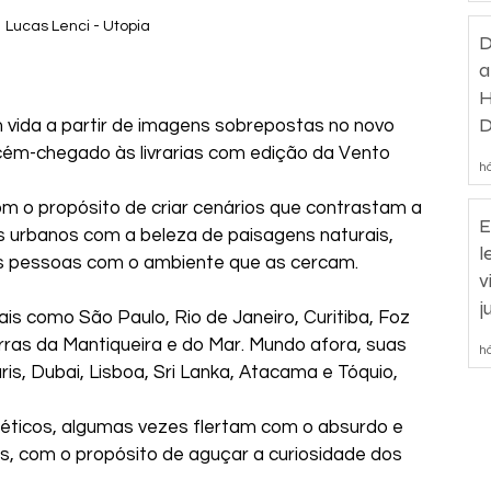
Lucas Lenci - Utopia
D
a
H
D
 vida a partir de imagens sobrepostas no novo 
d
recém-chegado às livrarias com edição da Vento 
há
m o propósito de criar cenários que contrastam a 
E
 urbanos com a beleza de paisagens naturais, 
l
as pessoas com o ambiente que as cercam.
v
j
cais como São Paulo, Rio de Janeiro, Curitiba, Foz 
rras da Mantiqueira e do Mar. Mundo afora, suas 
há
is, Dubai, Lisboa, Sri Lanka, Atacama e Tóquio, 
téticos, algumas vezes flertam com o absurdo e 
, com o propósito de aguçar a curiosidade dos 