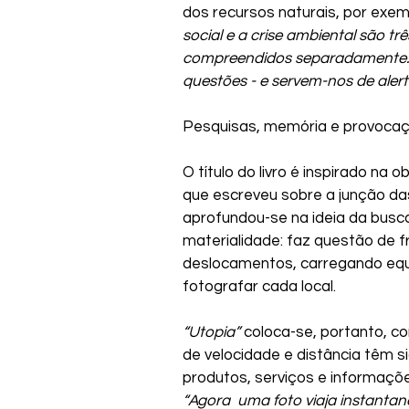
dos recursos naturais, por exemp
social e a crise ambiental são t
compreendidos separadamente. 
questões - e servem-nos de alert
Pesquisas, memória e provoca
O título do livro é inspirado na
que escreveu sobre a junção das p
aprofundou-se na ideia da busca
materialidade: faz questão de fri
deslocamentos, carregando eq
fotografar cada local.
“Utopia” 
coloca-se, portanto, c
de velocidade e distância têm s
produtos, serviços e informaçõ
“Agora  uma foto viaja instanta