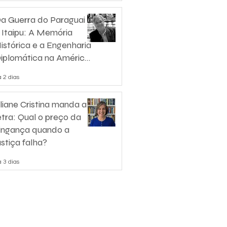
a Guerra do Paraguai
 Itaipu: A Memória
istórica e a Engenharia
iplomática na América
o Sul
 2 dias
liane Cristina manda a
etra: Qual o preço da
ingança quando a
ustiça falha?
 3 dias