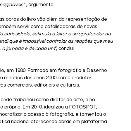
magináveis”
 , argumenta.
s obras do livro
vão além da representação de 
 também servir como catalisadoras de novas 
a curiosidade, estimula o leitor a se aprofundar na 
endi que é impossível controlar as reações que meu 
s, a jornada é de cada um
”, conclui.
lo, em 1980. Formado em fotografia e Desenho 
 em meados dos anos 2000 ­como produtor 
s comerciais, editoriais e culturais.
 onde trabalhou como diretor de arte, e no 
io próprio. Em 2010, idealizou a FOTOSPOT, 
emocratizar o acesso à fotografia, e fomentou o 
áfica nacional oferecendo obras em plataforma 