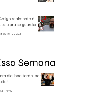
Amigo realmente é
coisa pra se guardar
21 de jul. de 2021
Essa Semana
om dia, boa tarde, boa
oite!
á 21 horas