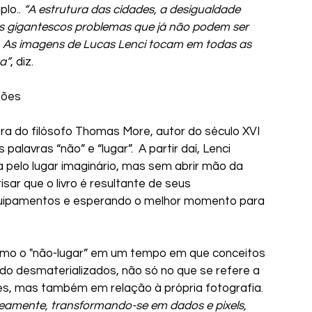
lo.. 
“A estrutura das cidades, a desigualdade  
rês gigantescos problemas que já não podem ser 
As imagens de Lucas Lenci tocam em todas as 
a”
, diz.
ções
 obra do filósofo Thomas More, autor do século XVI 
alavras “não” e “lugar”.  A partir daí, Lenci 
 pelo lugar imaginário, mas sem abrir mão da 
sar que o livro é resultante de seus 
uipamentos e esperando o melhor momento para 
omo o "não-lugar” em um tempo em que conceitos 
ido desmaterializados, não só no que se refere a 
es, mas também em relação à própria fotografia. 
neamente, transformando-se em dados e pixels, 