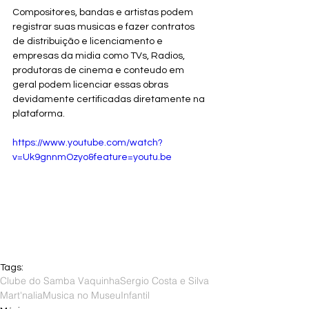
Compositores, bandas e artistas podem 
registrar suas musicas e fazer contratos 
de distribuição e licenciamento e 
empresas da midia como TVs, Radios, 
produtoras de cinema e conteudo em 
geral podem licenciar essas obras 
devidamente certificadas diretamente na 
plataforma. 
https://www.youtube.com/watch?
v=Uk9gnnmOzyo&feature=youtu.be
Tags:
Clube do Samba Vaquinha
Sergio Costa e Silva
Mart'nalia
Musica no Museu
Infantil