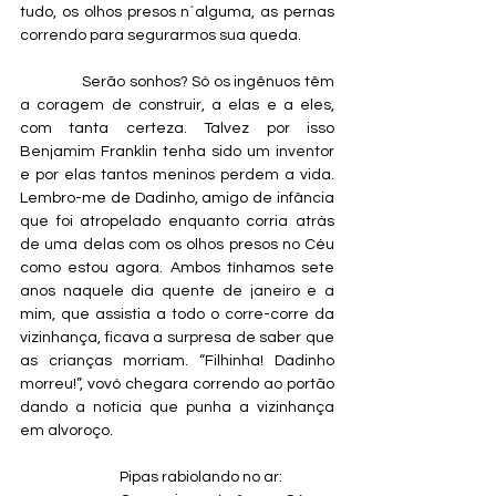
tudo, os olhos presos n´alguma, as pernas 
correndo para segurarmos sua queda.
                Serão sonhos? Só os ingênuos têm 
a coragem de construir, a elas e a eles, 
com tanta certeza. Talvez por isso 
Benjamim Franklin tenha sido um inventor 
e por elas tantos meninos perdem a vida. 
Lembro-me de Dadinho, amigo de infância 
que foi atropelado enquanto corria atrás 
de uma delas com os olhos presos no Céu 
como estou agora. Ambos tínhamos sete 
anos naquele dia quente de janeiro e a 
mim, que assistia a todo o corre-corre da 
vizinhança, ficava a surpresa de saber que 
as crianças morriam. “Filhinha! Dadinho 
morreu!”, vovó chegara correndo ao portão 
dando a notícia que punha a vizinhança 
em alvoroço.
                              Pipas rabiolando no ar: