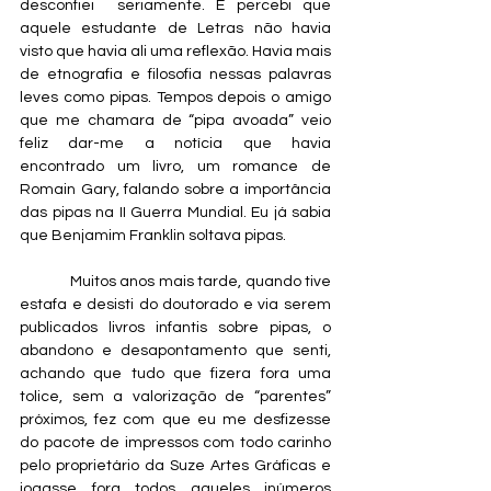
desconfiei  seriamente. E percebi que 
aquele estudante de Letras não havia 
visto que havia ali uma reflexão. Havia mais 
de etnografia e filosofia nessas palavras 
leves como pipas. Tempos depois o amigo 
que me chamara de “pipa avoada” veio 
feliz dar-me a notícia que havia 
encontrado um livro, um romance de 
Romain Gary, falando sobre a importância 
das pipas na II Guerra Mundial. Eu já sabia 
que Benjamim Franklin soltava pipas.
             Muitos anos mais tarde, quando tive 
estafa e desisti do doutorado e via serem 
publicados livros infantis sobre pipas, o 
abandono e desapontamento que senti, 
achando que tudo que fizera fora uma 
tolice, sem a valorização de “parentes” 
próximos, fez com que eu me desfizesse 
do pacote de impressos com todo carinho 
pelo proprietário da Suze Artes Gráficas e 
jogasse fora todos aqueles inúmeros 