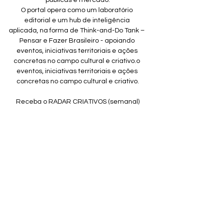
públicas e mercado.
O portal opera como um laboratório 
editorial e um hub de inteligência 
aplicada, na forma de Think-and-Do Tank – 
Pensar e Fazer Brasileiro - apoiando 
eventos, iniciativas territoriais e ações 
concretas no campo cultural e criativo.o 
eventos, iniciativas territoriais e ações 
concretas no campo cultural e criativo.
Receba o RADAR CRIATIVOS (semanal)
👉 
Clique para participar:
Bastidores, análises e oportunidades da 
economia criativa.
Ou, se preferir, envie um email 
para:
playeditora@gmail.com
(com o 
assunto: QUERO RADAR)
Este texto integra o pilar Cultura e 
Sociedade
Roberto Lara e Rogéria Emmer, 2 discos 