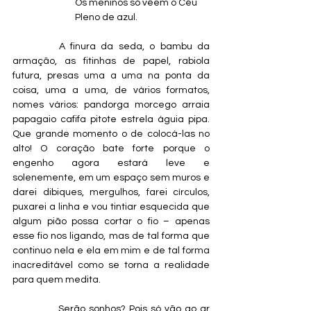
                              Os meninos só vêem o Céu
                              Pleno de azul.
         A finura da seda, o bambu da 
armação, as fitinhas de papel, rabiola 
futura, presas uma a uma na ponta da 
coisa, uma a uma, de vários formatos, 
nomes vários: pandorga morcego arraia 
papagaio cafifa pitote estrela águia pipa. 
Que grande momento o de colocá-las no 
alto! O coração bate forte porque o 
engenho agora estará leve e 
solenemente, em um espaço sem muros e 
darei dibiques, mergulhos, farei círculos, 
puxarei a linha e vou tintiar esquecida que 
algum pião possa cortar o fio – apenas 
esse fio nos ligando, mas de tal forma que 
continuo nela e ela em mim e de tal forma 
inacreditável como se torna a realidade 
para quem medita.
             Serão sonhos? Pois só vão ao ar 