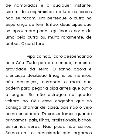
de namorados e a qualquer instante, 
serem dois esgrimistas: na luta os corpos 
não se tocam, um persegue o outro na 
esperança de ferir. Então, duas pipas que 
se aproximam pode significar o corte de 
uma pela outra ou, muito raramente, de 
ambas. O cerol fere.
                Pipa caindo, Ícaro despencando 
pelo Céu. Tudo perde o sentido, menos a 
gravidade da Terra. O sonho agora é 
silenciosa desilusão. Imagino os meninos, 
pés descalços, correndo o mais que 
podem para pegar a pipa antes que outro 
a pegue. Se não estragou na queda, 
voltará ao Céu esse engenho que só 
consigo chamar de coisa, pois não o vejo 
como brinquedo. Representamos quando 
brincamos: pais, filhos, profissionais, bichos, 
estranhos seres. Nas pipas não somos. 
Somos em tal intensidade que largamos 