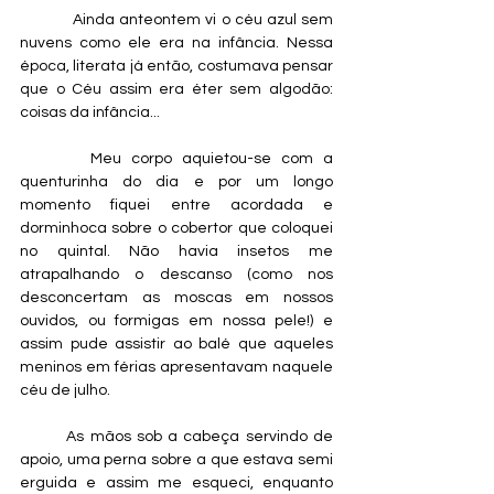
      	Ainda anteontem vi o céu azul sem 
nuvens como ele era na infância. Nessa 
época, literata já então, costumava pensar 
que o Céu assim era éter sem algodão: 
coisas da infância...
   	Meu corpo aquietou-se com a 
quenturinha do dia e por um longo 
momento fiquei entre acordada e 
dorminhoca sobre o cobertor que coloquei 
no quintal. Não havia insetos me 
atrapalhando o descanso (como nos 
desconcertam as moscas em nossos 
ouvidos, ou formigas em nossa pele!) e 
assim pude assistir ao balé que aqueles 
meninos em férias apresentavam naquele 
céu de julho.
        As mãos sob a cabeça servindo de 
apoio, uma perna sobre a que estava semi 
erguida e assim me esqueci, enquanto 