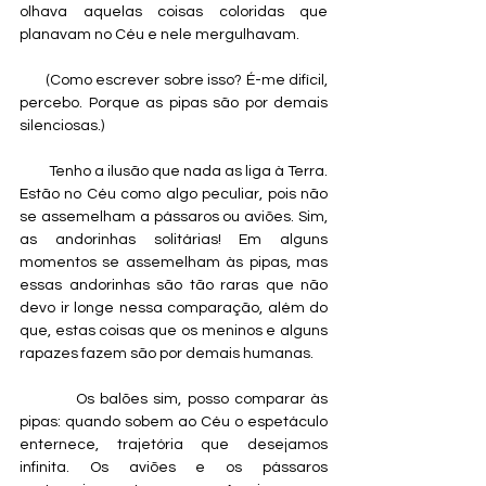
olhava aquelas coisas coloridas que 
planavam no Céu e nele mergulhavam.
       (Como escrever sobre isso? É-me difícil, 
percebo. Porque as pipas são por demais 
silenciosas.)
         Tenho a ilusão que nada as liga à Terra. 
Estão no Céu como algo peculiar, pois não 
se assemelham a pássaros ou aviões. Sim, 
as andorinhas solitárias! Em alguns 
momentos se assemelham às pipas, mas 
essas andorinhas são tão raras que não 
devo ir longe nessa comparação, além do 
que, estas coisas que os meninos e alguns 
rapazes fazem são por demais humanas.
          Os balões sim, posso comparar às 
pipas: quando sobem ao Céu o espetáculo 
enternece, trajetória que desejamos 
infinita. Os aviões e os pássaros 