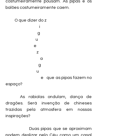
costumeiramente pousam. As pipas e os 
balões costumeiramente caem.
          O que dizer do z
                                     i
                                   g
                                 u
                               e
                                  z
                                      a
                                    g
                                  u
                                 e   que as pipas fazem no 
espaço?
	As rabiolas ondulam, dança de 
dragões. Será invenção de chineses 
trazidas pela atmosfera em nossas 
inspirações?
               Duas pipas que se aproximam 
podem deslizar pelo Céu como um casal 