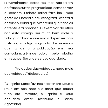
Provavelmente estes resumos não foram 
de frases curtas pragmáticas, como talvez 
quisessem. Embora saiba fazê-las,  mas 
gosto de História e sou etnógrafa,  atenta a 
detalhes. Sabia que o material que tinha ali 
à frente era precioso. O exemplar do Atlas 
não está comigo, sei muito bem onde o 
tinha guardado e que não o dispensei, pois 
trata-se, o artigo originado dos resumos 
que fiz, de uma publicação em meu 
curriculum, além de todo um belo trabalho 
em equipe. Sei onde estava guardado.
             “Vaidades das vaidades, nada mais 
que vaidades” (Eclesiastes)
“O Espírito Santo faz-nos habitar em Deus e 
Deus em nós: mas é o amor que causa 
tudo isto. Portanto, o Espírito é Deus 
enquanto amor.” (atribuído a Santo 
Agostinho)