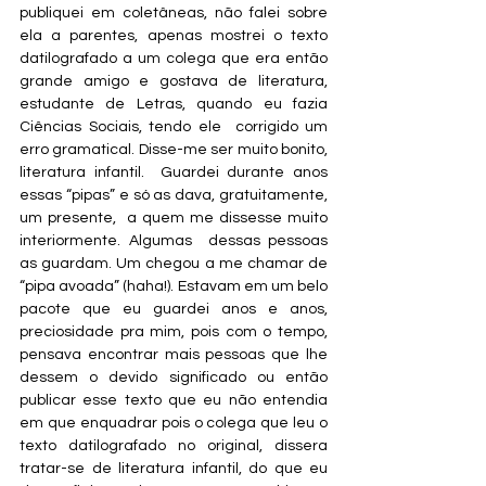
publiquei em coletâneas, não falei sobre 
ela a parentes, apenas mostrei o texto 
datilografado a um colega que era então 
grande amigo e gostava de literatura, 
estudante de Letras, quando eu fazia 
Ciências Sociais, tendo ele  corrigido um 
erro gramatical. Disse-me ser muito bonito, 
literatura infantil.  Guardei durante anos 
essas “pipas” e só as dava, gratuitamente, 
um presente,  a quem me dissesse muito 
interiormente. Algumas  dessas pessoas 
as guardam. Um chegou a me chamar de 
“pipa avoada” (haha!). Estavam em um belo 
pacote que eu guardei anos e anos, 
preciosidade pra mim, pois com o tempo, 
pensava encontrar mais pessoas que lhe 
dessem o devido significado ou então 
publicar esse texto que eu não entendia 
em que enquadrar pois o colega que leu o 
texto datilografado no original, dissera 
tratar-se de literatura infantil, do que eu 