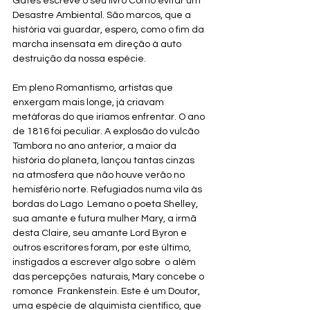
Gates escreve o seu livro Como evitar um 
Desastre Ambiental. São marcos, que a 
história vai guardar, espero, como o fim da 
marcha insensata em direção à auto 
destruição da nossa espécie.
Em pleno Romantismo, artistas que 
enxergam mais longe, já criavam 
metáforas do que iríamos enfrentar. O ano 
de 1816 foi peculiar. A explosão do vulcão 
Tambora no ano anterior, a maior da 
história do planeta, lançou tantas cinzas 
na atmosfera que não houve verão no 
hemisfério norte. Refugiados numa vila às 
bordas do Lago  Lemano o poeta Shelley, 
sua amante e futura mulher Mary, a irmã 
desta Claire, seu amante Lord Byron e 
outros escritores foram, por este último, 
instigados a escrever algo sobre  o além 
das percepções  naturais, Mary concebe o 
romonce  Frankenstein. Este é um Doutor, 
uma espécie de alquimista científico, que 