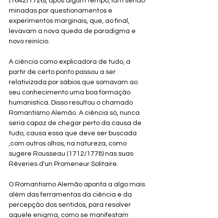
(1642/1726), após algum tempo, iam sendo 
minadas por questionamentos e 
experimentos marginais, que, ao final, 
levavam a nova queda de paradigma e 
novo reinício.  
A ciência como explicadora de tudo, a 
partir de certo ponto passou a ser 
relativizada por sábios que somavam ao 
seu conhecimento uma boa formação 
humanística. Disso resultou o chamado 
Romantismo Alemão. A ciência só, nunca 
seria capaz de chegar perto da causa de 
tudo, causa essa que deve ser buscada 
,com outros olhos, na natureza, como 
sugere Rousseau (1712/1778) nas suas 
Rêveries d'un Promeneur Solitaire. 
O Romantismo Alemão aponta a algo mais 
além das ferramentas da ciência e da 
percepção dos sentidos, para resolver 
aquele enigma, como se manifestam 