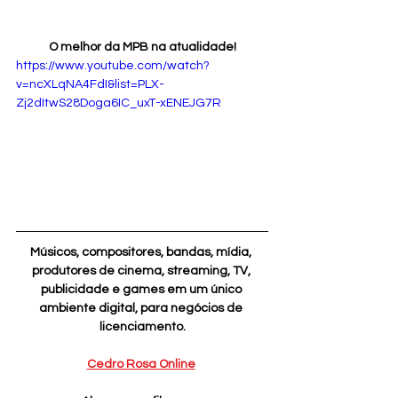
O melhor da MPB na atualidade!
https://www.youtube.com/watch?
v=ncXLqNA4FdI&list=PLX-
Zj2dItwS28Doga6IC_uxT-xENEJG7R
Músicos, compositores, bandas, mídia, 
produtores de cinema, streaming, TV, 
publicidade e games em um único 
ambiente digital, para negócios de 
licenciamento.
Cedro Rosa Online