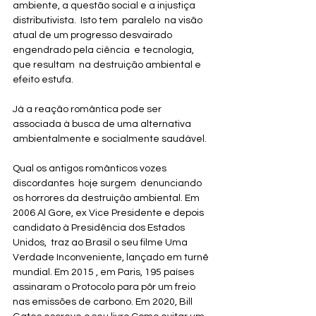
ambiente, a questão social e a injustiça 
distributivista.  Isto tem  paralelo  na visão 
atual de um progresso desvairado 
engendrado pela ciência  e tecnologia, 
que resultam  na destruição ambiental e 
efeito estufa. 
Já a reação romântica pode ser 
associada à busca de uma alternativa 
ambientalmente e socialmente saudável.  
Qual os antigos românticos vozes 
discordantes  hoje surgem  denunciando 
os horrores da destruição ambiental. Em 
2006 Al Gore, ex Vice Presidente e depois 
candidato à Presidência dos Estados 
Unidos,  traz ao Brasil o seu filme Uma 
Verdade Inconveniente, lançado em turnê 
mundial. Em 2015 , em Paris, 195 países 
assinaram o Protocolo para pôr um freio 
nas emissões de carbono. Em 2020, Bill 