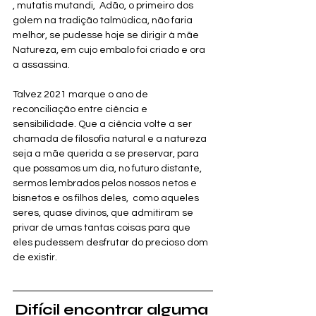
, mutatis mutandi,  Adão, o primeiro dos 
golem na tradição talmúdica, não faria 
melhor, se pudesse hoje se dirigir à mãe 
Natureza, em cujo embalo foi criado e ora 
a assassina.
Talvez 2021 marque o ano de 
reconciliação entre ciência e 
sensibilidade. Que a ciência volte a ser 
chamada de filosofia natural e a natureza 
seja a mãe querida a se preservar, para 
que possamos um dia, no futuro distante,  
sermos lembrados pelos nossos netos e 
bisnetos e os filhos deles,  como aqueles 
seres, quase divinos, que admitiram se 
privar de umas tantas coisas para que 
eles pudessem desfrutar do precioso dom 
de existir.
Difícil encontrar alguma 