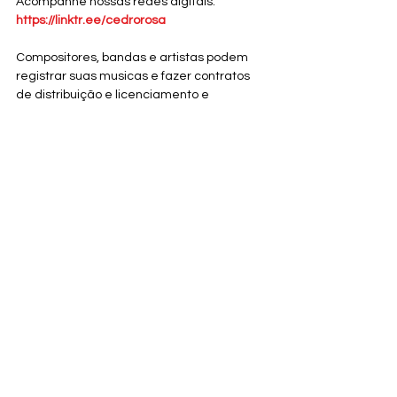
Acompanhe nossas redes digitais. 
https://linktr.ee/cedrorosa
Compositores, bandas e artistas podem 
registrar suas musicas e fazer contratos 
de distribuição e licenciamento e 
empresas da midia como TVs, Radios, 
produtoras de cinema e conteudo em 
geral podem licenciar essas obras 
devidamente certificadas diretamente na 
plataforma. 
https://www.youtube.com/watch?
v=Uk9gnnmOzyo&feature=youtu.be