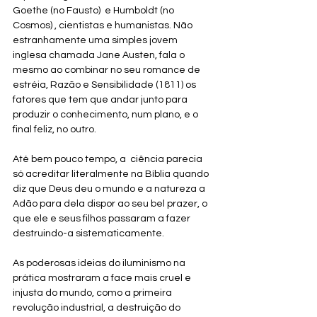
Goethe (no Fausto)  e Humboldt (no 
Cosmos) , cientistas e humanistas. Não 
estranhamente uma simples jovem 
inglesa chamada Jane Austen, fala o 
mesmo ao combinar no seu romance de 
estréia, Razão e Sensibilidade (1811) os 
fatores que tem que andar junto para 
produzir o conhecimento, num plano, e o 
final feliz, no outro.
Até bem pouco tempo, a  ciência parecia 
só acreditar literalmente na Bíblia quando 
diz que Deus deu o mundo e a natureza a  
Adão para dela dispor ao seu bel prazer, o 
que ele e seus filhos passaram a fazer 
destruindo-a sistematicamente. 
As poderosas ideias do iluminismo na 
prática mostraram a face mais cruel e 
injusta do mundo, como a primeira 
revolução industrial, a destruição do 