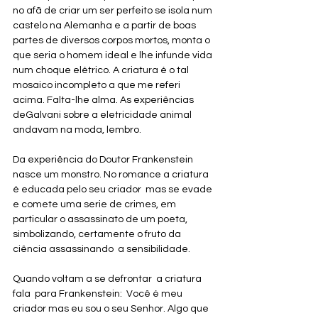
no afã de criar um ser perfeito se isola num 
castelo na Alemanha e a partir de boas 
partes de diversos corpos mortos, monta o 
que seria o homem ideal e lhe infunde vida 
num choque elétrico. A criatura é o tal 
mosaico incompleto a que me referi 
acima. Falta-lhe alma. As experiências 
deGalvani sobre a eletricidade animal 
andavam na moda, lembro. 
Da experiência do Doutor Frankenstein 
nasce um monstro. No romance a criatura 
é educada pelo seu criador  mas se evade 
e comete uma serie de crimes, em 
particular o assassinato de um poeta, 
simbolizando, certamente o fruto da  
ciência assassinando  a sensibilidade. 
Quando voltam a se defrontar  a criatura 
fala  para Frankenstein:  Você é meu 
criador mas eu sou o seu Senhor. Algo que 