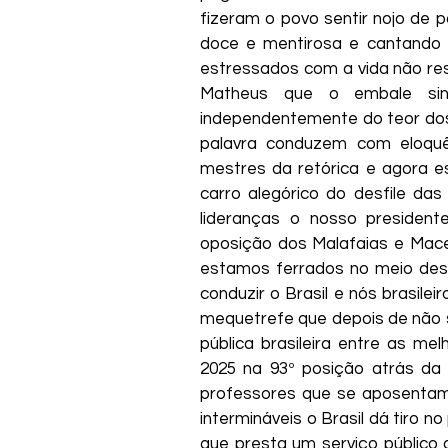
fizeram o povo sentir nojo de po
doce e mentirosa e cantando a
estressados com a vida não re
Matheus que o embale sin
independentemente do teor dos
palavra conduzem com eloqu
mestres da retórica e agora e
carro alegórico do desfile da
lideranças o nosso president
oposição dos Malafaias e Maced
estamos ferrados no meio des
conduzir o Brasil e nós brasile
mequetrefe que depois de não s
pública brasileira entre as m
2025 na 93º posição atrás da 
professores que se aposentam 
intermináveis o Brasil dá tiro n
que presta um serviço público