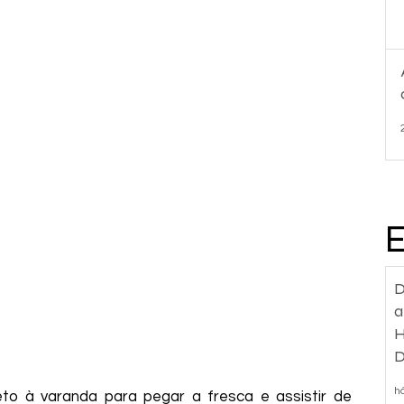
D
a
H
D
d
h
eto à varanda para pegar a fresca e assistir de 