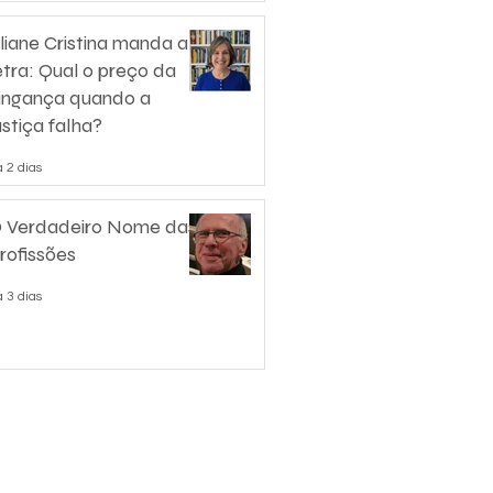
liane Cristina manda a
etra: Qual o preço da
ingança quando a
ustiça falha?
 2 dias
 Verdadeiro Nome das
rofissões
 3 dias