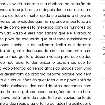
cor veloz da aurora e sua abóbora no cinturão de 
E
oura laranja bronze e depois lilás e cor de rosa e 
l
u o dia tudo é muito rápido e o colunista chove no 
v
verso amenidades que têm grande importância a 
j
 e de como ele está mexendo com os humores da 
em São Paulo e eles não sabem que ele é produto 
há
se povo da esquerda que pretende administrar o 
ssos sonhos e da extrema-direita que detesta 
O
rufru de gente desocupada simultaneamente num 
P
remo mau gosto e deixam vácuo para que doidos 
ão não adianta demonizar o bicho mas que foi 
há
o Pablo Marçal correndo atrás do Boulos com uma 
eles desistiram do próximo debate porque não têm 
to e suas alusões às questões que o povo está de 
trinho melódico das candidaturas bancadas com 
atas de meia-pataca essas soluções de meia-hora 
povo está farto do nada farto de vazios farto de 
 a dez reais o quilo farto da ladainha politiqueira 