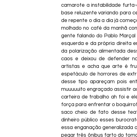
camarote a instabilidade furta-
base reluzente variando para cen
de repente o dia a dia já começo
molhado no café da manhã con
gente falando do Pablo Marçal
esquerda e da própria direita 
da polarização alimentada des
caos e deixou de defender no
artistas e acha que arte é f
espetáculo de horrores de ext
desse tipo apareçam pois ent
muuuuuito engraçado assistir a
carteira de trabalho ah foi e 
força para enfrentar o boquirro
saco cheio de fato desse tea
dinheiro público esses burocr
essa enganação generalizada o 
pegar três ônibus farto do tomate