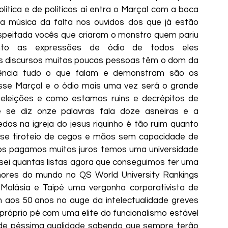
lítica e de políticos aí entra o Marçal com a boca 
 música da falta nos ouvidos dos que já estão 
speitada vocês que criaram o monstro quem pariu 
to as expressões de ódio de todos eles 
 discursos muitas poucas pessoas têm o dom da 
ência tudo o que falam e demonstram são os 
sse Marçal e o ódio mais uma vez será o grande 
s eleições e como estamos ruins e decrépitos de 
e se diz onze palavras fala doze asneiras e a 
os na igreja do jesus riquinho é tão ruim quanto 
se tiroteio de cegos e mãos sem capacidade de 
iros pagamos muitos juros temos uma universidade 
ei quantas listas agora que conseguimos ter uma 
elhores do mundo no QS World
University Rankings 
Malásia e Taipé uma vergonha corporativista de 
aos 50 anos no auge da intelectualidade greves 
o próprio pé com uma elite do funcionalismo estável 
 de péssima qualidade sabendo que sempre terão 