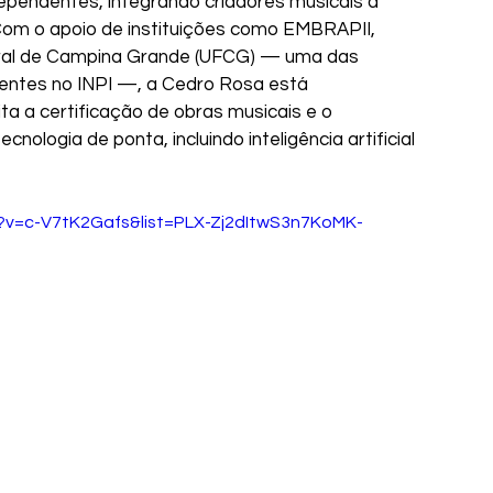
ndependentes, integrando criadores musicais à 
 Com o apoio de instituições como EMBRAPII, 
ral de Campina Grande (UFCG) — uma das 
entes no INPI —, a Cedro Rosa está 
ta a certificação de obras musicais e o 
ecnologia de ponta, incluindo inteligência artificial 
?v=c-V7tK2Gafs&list=PLX-Zj2dItwS3n7KoMK-