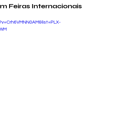
m Feiras Internacionais
h?v=Crh6VMNN0AM&list=PLX-
kWM