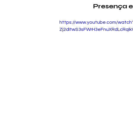
Presença e
https://www.youtube.com/watc
Zj2dItwS3sFWrH3eFnuXRdLcRqI