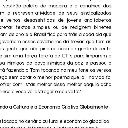
vestirão paletó de madeira e a canalhice dos 
m a representatividade de seus sindicalizados 
e velhos desassistidos de jovens analfabetos 
pretar textos simples ou de redigirem bilhetes 
 de ano e o Brasil fica para trás a cada dia que 
governam esses cavalheiros da trevas que têm as 
s gente que não pisa na casa de gente decente 
 e sim uma força-tarefa de ET´s para limparem o 
osa inimigos do povo inimigos da paz e passou o 
está fazendo o Tom tocando no meu fone os versos 
ça sem parar o melhor poema que já li na vida foi 
rer com listas melhor disso melhor daquilo acho 
nica e você vai estragar o seu voto?
ando a Cultura e a Economia Criativa Globalmente
tacado no cenário cultural e econômico global ao 