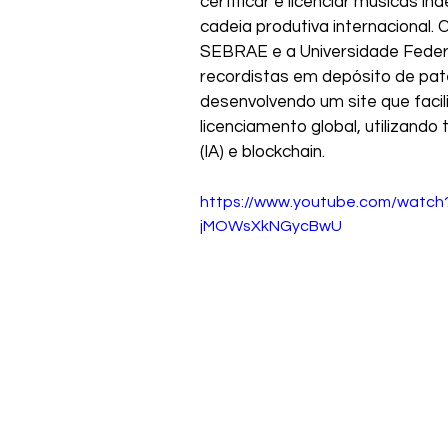
certificar e licenciar músicas i
cadeia produtiva internacional.
SEBRAE e a Universidade Fede
recordistas em depósito de pat
desenvolvendo um site que facili
licenciamento global, utilizando t
(IA) e blockchain.
https://www.youtube.com/watch
jMOWsXkNGycBwU