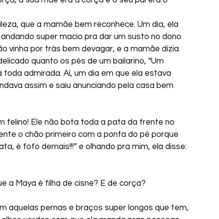
tileza, que a mamãe bem reconhece. Um dia, ela 
 andando super macio pra dar um susto no dono 
ão vinha por trás bem devagar, e a mamãe dizia 
elicado quanto os pés de um bailarino, “Um 
a toda admirada. Aí, um dia em que ela estava 
andava assim e saiu anunciando pela casa bem 
 um felino! Ele não bota toda a pata da frente no 
ente o chão primeiro com a ponta do pé porque 
ta, é fofo demais!!!” e olhando pra mim, ela disse: 
que a Maya é filha de cisne? E de corça? 
m aquelas pernas e braços super longos que tem, 