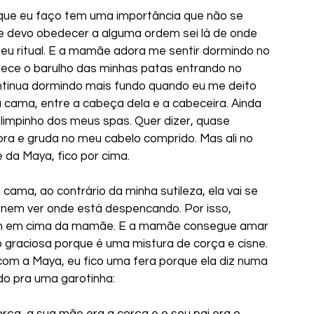
 o que eu faço tem uma importância que não se 
ue devo obedecer a alguma ordem sei lá de onde 
u ritual. E a mamãe adora me sentir dormindo no 
hece o barulho das minhas patas entrando no 
tinua dormindo mais fundo quando eu me deito 
 cama, entre a cabeça dela e a cabeceira. Ainda 
impinho dos meus spas. Quer dizer, quase 
ra e gruda no meu cabelo comprido. Mas ali no 
e da Maya, fico por cima.
ama, ao contrário da minha sutileza, ela vai se 
 nem ver onde está despencando. Por isso, 
bem em cima da mamãe. E a mamãe consegue amar 
o graciosa porque é uma mistura de corça e cisne. 
com a Maya, eu fico uma fera porque ela diz numa 
o pra uma garotinha:
rça, a sua mãe era a corça e o seu pai era o 