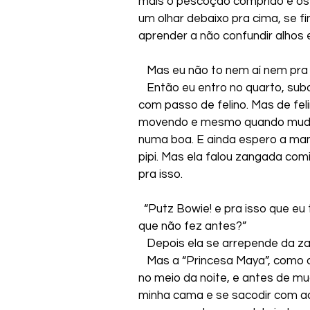
mais o pescoção comprido e os
um olhar debaixo pra cima, se f
aprender a não confundir alhos 
   Mas eu não to nem aí nem pra
   Então eu entro no quarto, s
com passo de felino. Mas de fe
movendo e mesmo quando mudo d
numa boa. E ainda espero a mamãe
pipi. Mas ela falou zangada com
pra isso.
  “Putz Bowie! e pra isso que eu 
que não fez antes?”
   Depois ela se arrepende da 
   Mas a “Princesa Maya”, como
no meio da noite, e antes de mu
minha cama e se sacodir com aq