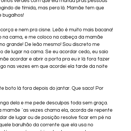
 olhos verdes com que ela manda pras pessoas 
ingindo de tímida, mas pera lá. Mamãe tem que 
e bugalhos!
 corça e nem pra cisne. Leão é muito mais bacana!
ubo na cama, e me coloco na cabeça da mamãe 
lino grande! De leão mesmo! Sou discreto me 
e lugar na cama. Se eu acordar cedo, eu saio 
 acordar e abrir a porta pra eu ir lá fora fazer 
igo nas vezes em que acordei ela tarde da noite 
te boto lá fora depois do jantar. Que saco! Por 
zanga dela e me pede desculpas toda sem graça.
 a mamãe `as vezes chama ela, acorda de repente 
dar de lugar ou de posição resolve ficar em pé na 
uele barulhão da corrente que ela usa no 