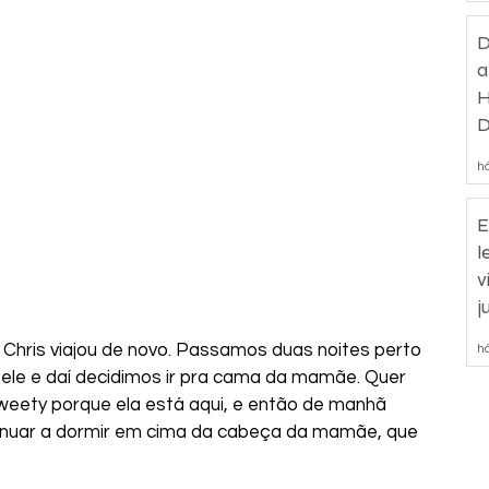
D
a
H
D
d
há
E
l
v
j
Chris viajou de novo. Passamos duas noites perto 
há
ele e daí decidimos ir pra cama da mamãe. Quer 
 Tweety porque ela está aqui, e então de manhã 
inuar a dormir em cima da cabeça da mamãe, que 