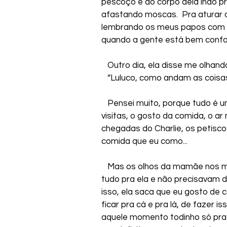
pescoço e do corpo dela indo pra
afastando moscas.  Pra aturar o
lembrando os meus papos com a
quando a gente está bem confo
   Outro dia, ela disse me olhan
   “Luluco, como andam as cois
   Pensei muito, porque tudo é 
visitas, o gosto da comida, o ar 
chegadas do Charlie, os petisco
comida que eu como...
   Mas os olhos da mamãe nos 
tudo pra ela e não precisavam de
isso, ela saca que eu gosto de 
ficar pra cá e pra lá, de fazer is
aquele momento todinho só pra mi