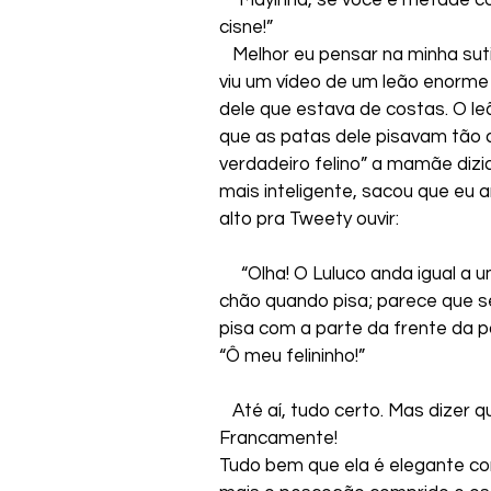
cisne!”
   Melhor eu pensar na minha su
viu um vídeo de um leão enorme
dele que estava de costas. O le
que as patas dele pisavam tão d
verdadeiro felino” a mamãe dizi
mais inteligente, sacou que eu 
alto pra Tweety ouvir:
     “Olha! O Luluco anda igual a
chão quando pisa; parece que s
pisa com a parte da frente da pa
“Ô meu felininho!”
   Até aí, tudo certo. Mas dizer 
Francamente!
Tudo bem que ela é elegante co