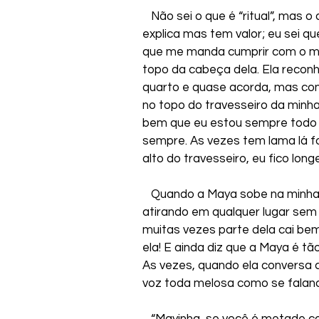
   Não sei o que é “ritual”, mas
explica mas tem valor; eu sei q
que me manda cumprir com o me
topo da cabeça dela. Ela recon
quarto e quase acorda, mas con
no topo do travesseiro da minha
bem que eu estou sempre todo l
sempre. As vezes tem lama lá fo
alto do travesseiro, eu fico long
   Quando a Maya sobe na minha c
atirando em qualquer lugar sem
muitas vezes parte dela cai 
ela! E ainda diz que a Maya é tã
As vezes, quando ela conversa 
voz toda melosa como se faland
   “Mayinha, se você é metade co