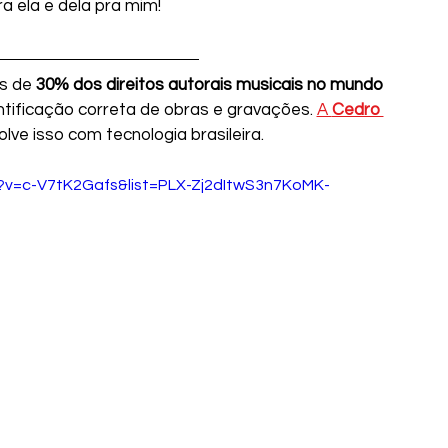
 ela e dela pra mim!   
s de 
30% dos direitos autorais musicais no mundo 
entificação correta de obras e gravações. 
A 
Cedro 
olve isso com tecnologia brasileira. 
?v=c-V7tK2Gafs&list=PLX-Zj2dItwS3n7KoMK-