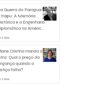
a Guerra do Paraguai
 Itaipu: A Memória
istórica e a Engenharia
iplomática na América
o Sul
 2 dias
liane Cristina manda a
etra: Qual o preço da
ingança quando a
ustiça falha?
 3 dias