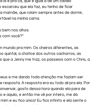
 lá e pra cá, que é igual a de um cavalo 
 escarcéu que ela faz, eu tenho de ficar 
 mamãe, que rolam sempre antes de dormir, 
rtável na minha cama.
do bem nos olhos:
as com você?”
um mundo pra mim. Os cheiros diferentes, as 
no quintal, a chatice dos outros cachorros, as 
s que a Jenny me traz, os passeios com o Chris, a 
meus e me dando toda atenção me faziam ser 
 resposta. A resposta era eu todo ali pra ela. Por 
conversar, gosto dessa hora quando ela para de 
so e aquilo, e então me vê por inteiro, me dá 
m e eu fico único! Eu fico infinito e ela sente o 