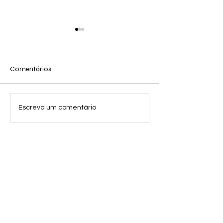
Comentários
SEM PRESSA
O Verdadeiro Nome das
Escreva um comentário
Profissões