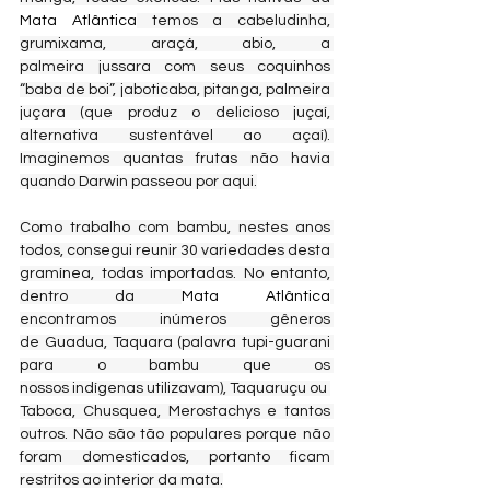
Mata Atlântica
 temos a cabeludinha, 
grumixama, araçá, abio, a 
palmeira jussara com seus coquinhos 
“baba de boi”, jaboticaba, pitanga, palmeira 
juçara (que produz o delicioso juçaí, 
alternativa sustentável ao açaí). 
Imaginemos quantas frutas não havia 
quando Darwin passeou por aqui.
Como trabalho com bambu, nestes anos 
todos, consegui reunir 30 variedades desta 
gramínea, todas importadas. No entanto, 
dentro da 
Mata Atlântica
encontramos inúmeros gêneros 
de Guadua, Taquara (palavra tupi-guarani 
para o bambu que os 
nossos indígenas utilizavam), Taquaruçu ou 
Taboca, Chusquea, Merostachys e tantos 
outros. Não são tão populares porque não 
foram domesticados, portanto ficam 
restritos ao interior da mata.