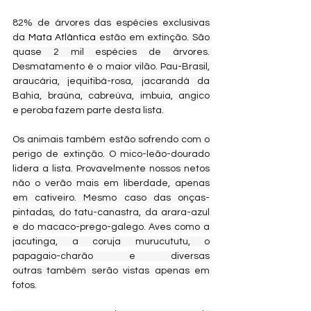
82% de árvores das espécies exclusivas 
da 
Mata Atlântica
 estão em extinção. São 
quase 2 mil espécies de árvores. 
Desmatamento é o maior vilão. Pau-Brasil, 
araucária, jequitibá-rosa, jacarandá da 
Bahia, braúna, cabreúva, imbuia, angico 
e peroba fazem parte desta lista.
Os animais também estão sofrendo com o 
perigo de extinção. O mico-leão-dourado 
lidera a lista. Provavelmente nossos netos 
não o verão mais em liberdade, apenas 
em cativeiro. Mesmo caso das onças-
pintadas, do tatu-canastra, da arara-azul 
e do macaco-prego-galego. Aves como a 
jacutinga, a coruja murucututu, o 
papagaio-charão e diversas 
outras também serão vistas apenas em 
fotos.