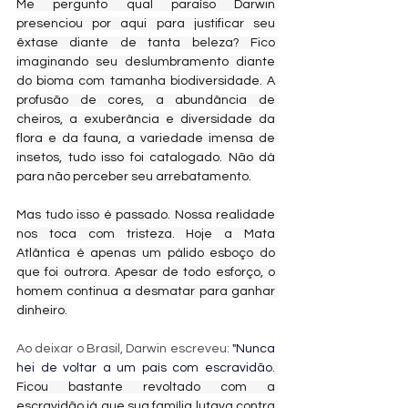
Me pergunto qual paraíso Darwin 
presenciou por aqui para justificar seu 
êxtase diante de tanta beleza? Fico 
imaginando seu deslumbramento diante 
do bioma com tamanha biodiversidade. A 
profusão de cores, a abundância de 
cheiros, a exuberância e diversidade da 
flora e da fauna, a variedade imensa de 
insetos, tudo isso foi catalogado. Não dá 
para não perceber seu arrebatamento.
Mas tudo isso é passado. Nossa realidade 
nos toca com tristeza. Hoje a Mata 
Atlântica é apenas um pálido esboço do 
que foi outrora. Apesar de todo esforço, o 
homem continua a desmatar para ganhar 
dinheiro.
Ao deixar o Brasil, Darwin escreveu: 
"Nunca 
hei de voltar a um país com escravidão
. 
Ficou bastante revoltado com a 
escravidão já que sua família lutava contra 