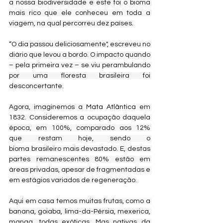
a nossa biodiversidade e este foi o bioma 
mais rico que ele conheceu em toda a 
viagem, na qual percorreu dez países.
​​“
O dia passou deliciosamente", escreveu no 
diário que levou a bordo. O impacto quando 
– pela primeira vez – se viu perambulando 
por uma floresta brasileira foi 
desconcertante.
Agora, imaginemos a 
Mata Atlântica
 em 
1832. Consideremos a ocupação daquela 
época, em 100%, comparado aos 12% 
que restam hoje, sendo o 
bioma brasileiro mais devastado. E, destas 
partes remanescentes 80% estão em 
áreas privadas, apesar de fragmentadas e 
em estágios variados de regeneração.
Aqui em casa temos muitas frutas, como a 
banana, goiaba, lima-da-Pérsia, mexerica, 
manga, todas exóticas. Mas nativas da 