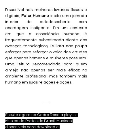
Disponível nas melhores livrarias físicas e 
digitais, 
Fator Humano
 incita uma jornada 
interior de autodescoberta com 
abordagem instigante. Em um contexto 
em que a consciência humana é 
frequentemente subestimada diante dos 
avanços tecnológicos, Bullara não poupa 
esforços para reforçar o valor das virtudes 
que apenas homens e mulheres possuem. 
Uma leitura recomendada para quem 
almeja não apenas ser mais eficaz no 
ambiente profissional, mas também mais 
humano em suas relações e ações. 
Escute agora na Cedro Rosa a playlist 
Musica de Pretos do Brasil. Musicas 
disponiveis para download e 