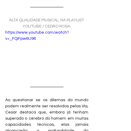
ALTA QUALIDADE MUSICAL, NA PLAYLIST 
YOUTUBE / CEDRO ROSA.
https://www.youtube.com/watch?
v=_FQiFpw6U98
Ao questionar se os dilemas do mundo 
podem realmente ser resolvidos pelas IAs, 
Cesar destaca que, embora já tenham 
superado o cérebro do homem em muitas 
capacidades técnicas, elas jamais 
alcançarão a profundidade do 