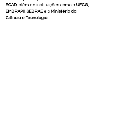
ECAD
, além de instituições como a 
UFCG
, 
EMBRAPII
, 
SEBRAE
 e o 
Ministério da 
Ciência e Tecnologia
.
A Cedro Rosa também conta com apoio 
da 
APEX Brasil
 para participar de eventos 
e feiras internacionais em países como 
China, Dubai e Cuba.
Essas iniciativas não apenas fortalecem a 
economia criativa, mas também 
garantem que a intersecção entre cultura 
e tecnologia continue a promover a 
inclusão social, a diversidade e a 
valorização dos talentos humanos.
Tags:
Inteligência artificial
Ciência