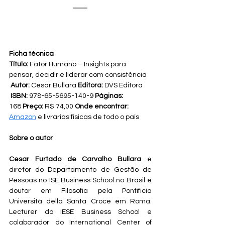
Ficha técnica
Título:
 Fator Humano – Insights para 
pensar, decidir e liderar com consistência 
Autor:
 Cesar Bullara 
Editora:
 DVS Editora 
ISBN:
 978-65-5695-140-9 
Páginas:
168 
Preço:
 R$ 74,00 
Onde encontrar: 
Amazon
 e livrarias físicas de todo o país
Sobre o autor
Cesar Furtado de Carvalho Bullara
 é 
diretor do Departamento de Gestão de 
Pessoas no ISE Business School no Brasil e 
doutor em Filosofia pela Pontificia 
Università della Santa Croce em Roma. 
Lecturer do IESE Business School e 
colaborador do International Center of 