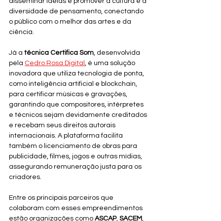
disseminar ideias e promover a cultura e a 
diversidade de pensamento, conectando 
o público com o melhor das artes e da 
ciência.
Já a 
técnica Certifica Som
, desenvolvida 
pela 
Cedro Rosa Digital
, é uma solução 
inovadora que utiliza tecnologia de ponta, 
como inteligência artificial e blockchain, 
para certificar músicas e gravações, 
garantindo que compositores, intérpretes 
e técnicos sejam devidamente creditados 
e recebam seus direitos autorais 
internacionais. A plataforma facilita 
também o licenciamento de obras para 
publicidade, filmes, jogos e outras mídias, 
assegurando remuneração justa para os 
criadores.
Entre os principais parceiros que 
colaboram com esses empreendimentos 
estão organizações como 
ASCAP
, 
SACEM
, 