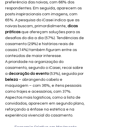
preferência das noivas, com 66% dos 
respondentes. Em seguida, aparecem os 
posts inspiracionais com imagens, com 
65%. A pesquisa do iCasei indica que as 
noivas buscam, primordialmente, 
dicas 
práticas
 que ofereçam soluções para os 
desafios do dia a dia (57%). Tendências de 
casamento (29%) e histórias reais de 
casais (14%) também figuram entre os 
conteúdos de maior interesse.
A prioridade na organização do 
casamento, segundo o iCasei, recai sobre 
a 
decoração do evento
 (53%), seguida por 
beleza
 – abrangendo cabelo e 
maquiagem – com 38%, e itens pessoais 
como trajes e acessórios, com 37%. 
Aspectos mais logísticos, como a lista de 
convidados, aparecem em segundo plano, 
reforçando a ênfase na estética e na 
experiência vivencial do casamento.