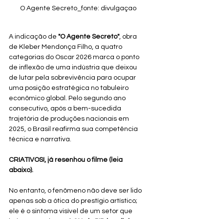
O Agente Secreto_fonte: divulgaçao
A indicação de 
"O Agente Secreto"
, obra 
de Kleber Mendonça Filho, a quatro 
categorias do Oscar 2026 marca o ponto 
de inflexão de uma indústria que deixou 
de lutar pela sobrevivência para ocupar 
uma posição estratégica no tabuleiro 
econômico global. Pelo segundo ano 
consecutivo, após a bem-sucedida 
trajetória de produções nacionais em 
2025, o Brasil reafirma sua competência 
técnica e narrativa. 
CRIATIVOS!, já resenhou o filme (leia 
abaixo).
No entanto, o fenômeno não deve ser lido 
apenas sob a ótica do prestígio artístico; 
ele é o sintoma visível de um setor que 