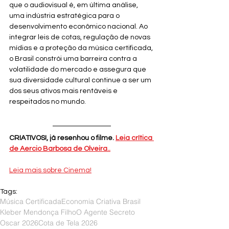
que o audiovisual é, em última análise, 
uma indústria estratégica para o 
desenvolvimento econômico nacional. Ao 
integrar leis de cotas, regulação de novas 
mídias e a proteção da música certificada, 
o Brasil constrói uma barreira contra a 
volatilidade do mercado e assegura que 
sua diversidade cultural continue a ser um 
dos seus ativos mais rentáveis e 
respeitados no mundo.
CRIATIVOS!, já resenhou o filme. 
Leia crítica 
de Aercio Barbosa de Olveira..
Leia mais sobre Cinema!
Tags:
Música Certificada
Economia Criativa Brasil
Kleber Mendonça Filho
O Agente Secreto
Oscar 2026
Cota de Tela 2026