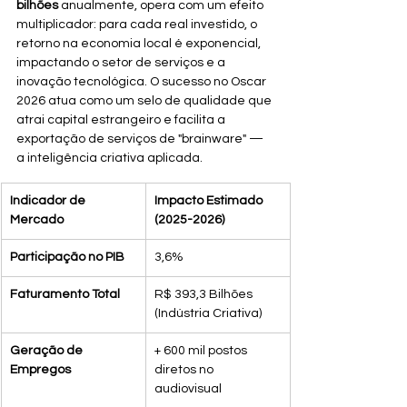
bilhões
 anualmente, opera com um efeito 
multiplicador: para cada real investido, o 
retorno na economia local é exponencial, 
impactando o setor de serviços e a 
inovação tecnológica. O sucesso no Oscar 
2026 atua como um selo de qualidade que 
atrai capital estrangeiro e facilita a 
exportação de serviços de "brainware" — 
a inteligência criativa aplicada.
Indicador de 
Impacto Estimado 
Mercado
(2025-2026)
Participação no PIB
3,6%
Faturamento Total
R$ 393,3 Bilhões 
(Indústria Criativa)
Geração de 
+ 600 mil postos 
Empregos
diretos no 
audiovisual