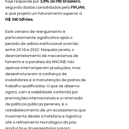
hoje responde por 
3,6% do PIB brasileiro
, 
segundo dados consolidados pela 
FIRJAN
, 
e que projeta um faturamento superior a 
R$ 390 bilhões
.
Este cenário de reerguimento é 
particularmente significativo após o 
período de asfixia institucional ocorrido 
entre 2016 e 2022. Naquela janela, o 
desmantelamento de mecanismos de 
fomento e a paralisia da ANCINE não 
apenas interromperam produções, mas 
desestruturaram a confiança de 
investidores e a manutenção de postos de 
trabalho qualificados. O que se observa 
agora, com a visibilidade conferida por 
premiações internacionais e a retomada 
de políticas públicas perenes, é o 
restabelecimento de um ecossistema que 
movimenta desde a hotelaria e logística 
até o refinamento tecnológico da pós-
produção e da engenharia sonora.