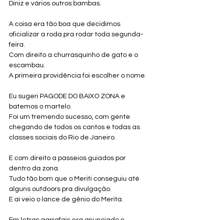
Diniz e vários outros bambas.
A coisa era tão boa que decidimos 
oficializar a roda pra rodar toda segunda-
feira.
Com direito a churrasquinho de gato e o 
escambau.
A primeira providência foi escolher o nome.
Eu sugeri PAGODE DO BAIXO ZONA e 
batemos o martelo.
Foi um tremendo sucesso, com gente 
chegando de todos os cantos e todas as 
classes sociais do Rio de Janeiro.
E com direito a passeios guiados por 
dentro da zona.
Tudo tão bom que o Meriti conseguiu até 
alguns outdoors pra divulgação.
E aí veio o lance de gênio do Merita.