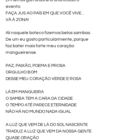
Em letras garrafais era anunciado o 
evento:
FAÇA JUS AO PAÍS EM QUE VOCÊ VIVE...
VÁ À ZONA!
Ali naquele boteco fizemos belos sambas.
De um eu gosto particularmente, porque 
faz bater mais forte meu coração 
mangueirense.
PAZ, PAIXÃO, POEMA E PROSA
ORGULHO BOM
DESSE MEU CORAÇÃO VERDE E ROSA
LÁ EM MANGUEIRA
O SAMBA TEM A CARA DA CIDADE
O TEMPO ATÉ PARECE ETERNIDADE
NÃO HÁ NO MUNDO NADA IGUAL
A LUZ QUE VEM DE LÁ DO SOL NASCENTE
TRADUZ A LUZ QUE VEM DA NOSSA GENTE
QUASE ORAÇÃO