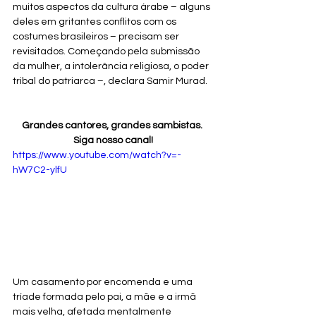
muitos aspectos da cultura árabe – alguns 
deles em gritantes conflitos com os 
costumes brasileiros – precisam ser 
revisitados. Começando pela submissão 
da mulher, a intolerância religiosa, o poder 
tribal do patriarca –, declara Samir Murad.
Grandes cantores, grandes sambistas. 
Siga nosso canal!
https://www.youtube.com/watch?v=-
hW7C2-ylfU
Um casamento por encomenda e uma 
tríade formada pelo pai, a mãe e a irmã 
mais velha, afetada mentalmente 