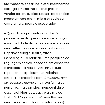
um mascate andarilho, o ator mambembe 
carrega em sua mala e que pretende 
vender ao seu público. Dessas referências 
nasce um contato intimista e revelador 
entre artista, teatro e espectador.
– Quero lhes apresentar essa história 
porque acredito que ela cumpre a função 
essencial do Teatro: emocionar e provocar 
uma reflexão sobre a condição humana. 
Depois da trilogia Teatro, Mito e 
Genealogia – a partir de uma pesquisa de 
linguagem cênica, baseada em conceitos 
e práticas teatrais de Antonin Artaud –, 
representada pelos meus trabalhos 
anteriores proponho com 
O cachorro que 
se recusou a morrer
 uma nova forma de 
narrativa, mais simples, mais contida e 
essencial. Meu foco, aqui, é a alma do 
texto. O diálogo com o público. Por trás de 
uma cena de família (da minha família), 