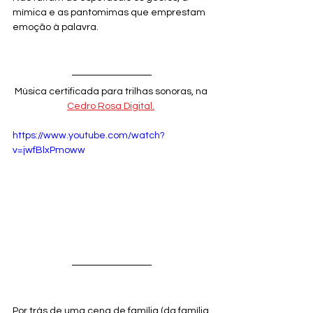
mímica e as pantomimas que emprestam 
emoção à palavra.
Música certificada para trilhas sonoras, na 
Cedro Rosa Digital.
https://www.youtube.com/watch?
v=jwfBlxPmoww
Por trás de uma cena de família (da família 