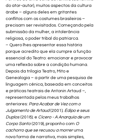
do ator-autor), muitos aspectos da cultura 
árabe – alguns deles em gritantes 
conflitos com os costumes brasileiros – 
precisam ser revisitados. Começando pela 
submissão da mulher, a intolerância 
religiosa, o poder tribal do patriarca.
– Quero lhes apresentar essa história 
porque acredito que ela cumpre a função 
essencial do Teatro: emocionar e provocar 
uma reflexão sobre a condição humana. 
Depois da trilogia Teatro, Mito e 
Genealogia – a partir de uma pesquisa de 
linguagem cênica, baseada em conceitos 
e práticas teatrais de Antonin Artaud –, 
representada pelos meus trabalhos 
anteriores: 
Para Acabar de Vez com o 
Julgamento de Artaud 
(2001); 
Édipo e seus 
Duplos 
(2018); e 
Cícero - A Anarquia de um 
Corpo Santo 
(2019), proponho com 
O 
cachorro que se recusou a morrer
 uma 
nova forma de narrativa, mais simples, 