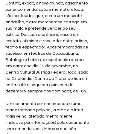
Conflito, êxodo, o novo mundo, casamento 
por encomenda, saúde mental afetada, 
são conteúdos que, como um mascate 
andarilho, o ator mambembe carrega em 
sua mala e pretende vender ao seu 
público. Dessas referências nasce um 
contato intimista e revelador entre artista, 
teatro e espectador. Após temporadas de 
sucesso, em teatros de Copacabana, 
Botafogo e Leblon, o espetáculo retorna 
em cartaz no dia 19 de novembro, no 
Centro Cultural Justiça Federal, localizado 
na Cinelândia, Centro do Rio, onde fica em 
cartaz até a segunda quinzena de 
dezembro, sempre aos domingos, às 16h.
Um casamento por encomenda e uma 
tríade formada pelo pai, a mãe e a irmã 
mais velha, afetada mentalmente 
(inclusive por internações) pelo casamento 
sem amor dos pais. Marcas que não 