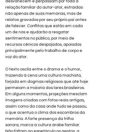
desvanecem e perpassam por toda a 
relação familiar do autor-ator, extraídas 
não apenas de suas memórias, mas de 
relatos gravados por seu próprio pai antes 
de falecer. Conflitos que estão em cada 
um de nós e ajudarão a resgatar 
sentimentos no público, por meio de 
recursos cênicos despojados, apoiados 
principalmente pelo trabalho de corpo e 
voz do ator.
O texto oscila entre o drama e o humor, 
trazendo à cena uma cultura machista, 
forjada em dogmas religiosos que até hoje 
permeiam a maioria dos lares brasileiros. 
Em alguns momentos, projeções mesclam 
imagens criadas com fotos reais antigas, 
assim como da casa onde tudo se passou, 
o que acentua o clima dos escombros da 
memória. A forte presença da trilha 
sonora, marca a cultura árabe familiar. 
Não faltam ao espetáculo os gestos, a 