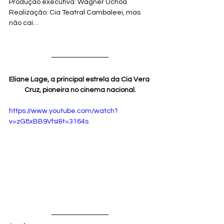
Produção executiva: Wagner Uchoa
Realização: Cia Teatral Cambaleei, mas 
não caí… 
Eliane Lage, a principal estrela da Cia Vera 
Cruz, pioneira no cinema nacional.
https://www.youtube.com/watch?
v=zG8xBB9VfsI&t=3164s