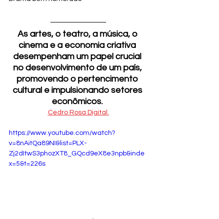
As artes, o teatro, a música, o 
cinema e a economia criativa 
desempenham um papel crucial 
no desenvolvimento de um país, 
promovendo o pertencimento 
cultural e impulsionando setores 
econômicos. 
Cedro Rosa Digital.
https://www.youtube.com/watch?
v=8nAitQa89NI&list=PLX-
Zj2dItwS3phozXT8_GQcd9eX8e3npb&inde
x=5&t=226s