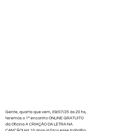
Gente, quarta que vem, 09/07/25 às 20 hs, 
teremos o 1° encontro ONLINE GRATUITO 
da Oficina A CRIAÇÃO DA LETRA NA 
CANÇÃO! Há 10 anos já faço esse trabalho 