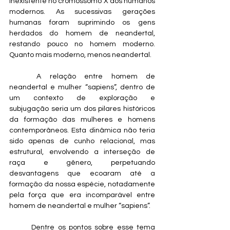
inexistente no cromossomo X dos humanos 
modernos. As sucessivas gerações 
humanas foram suprimindo os gens 
herdados do homem de neandertal, 
restando pouco no homem moderno. 
Quanto mais moderno, menos neandertal.
	A relação entre homem de 
neandertal e mulher “sapiens”, dentro de 
um contexto de exploração e 
subjugação seria um dos pilares históricos 
da formação das mulheres e homens 
contemporâneos. Esta dinâmica não teria 
sido apenas de cunho relacional, mas 
estrutural, envolvendo a interseção de 
raça e gênero, perpetuando 
desvantagens que ecoaram até a 
formação da nossa espécie, notadamente 
pela força que era incomparável entre 
homem de neandertal e mulher “sapiens”.
	Dentre os pontos sobre esse tema 