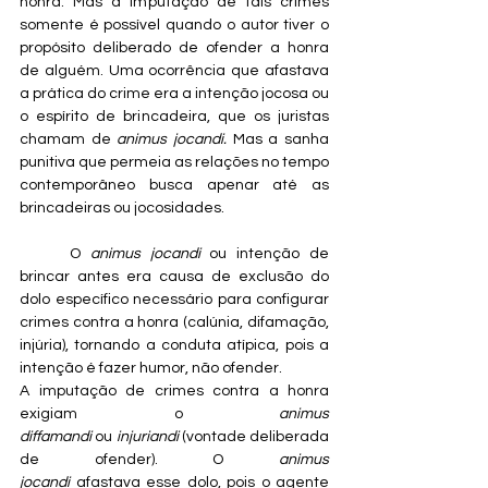
honra. Mas a imputação de tais crimes 
somente é possível quando o autor tiver o 
propósito deliberado de ofender a honra 
de alguém. Uma ocorrência que afastava 
a prática do crime era a intenção jocosa ou 
o espírito de brincadeira, que os juristas 
chamam de 
animus jocandi.
 Mas a sanha 
punitiva que permeia as relações no tempo 
contemporâneo busca apenar até as 
brincadeiras ou jocosidades.
	O 
animus jocandi
 ou intenção de 
brincar antes era causa de exclusão do 
dolo específico necessário para configurar 
crimes contra a honra (calúnia, difamação, 
injúria), tornando a conduta atípica, pois a 
intenção é fazer humor, não ofender.
A imputação de crimes contra a honra 
exigiam o 
animus 
diffamandi
 ou 
injuriandi
 (vontade deliberada 
de ofender). O 
animus 
jocandi
 afastava esse dolo, pois o agente 