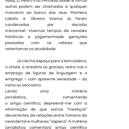
Assis, D. Pedro II ou Princesa Isabel e tantos 
outros podem ser chamados a qualquer 
momento ao banco dos réus. Monteiro 
Lobato e Oliveira Vianna já foram 
condenados por decisão 
irrecorrível. Vivemos tempos de revisões 
históricas e julgamentosde gerações 
passadas com os valores que 
ostentamos na atualidade.
	Já não há espaço para a brincadeira, 
o chiste, a anedota ou gracejo, resta-nos o 
emprego de figuras de linguagem e o 
emprego – com aparente seriedade – da 
ironia ou sarcasmo.
Lendo uma matéria 
jornalística, comentando 
o artigo científico, depreendi-me com a 
informação de que somos “mestiços” 
decorrentes de relações entre homens de 
neandertal e mulheres “sapiens”. A matéria 
jornalística comentava artigo científico 