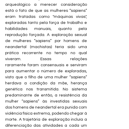
arqueológico a merecer consideração 
está o fato de que as mulheres “sapiens” 
eram tratadas como "máquinas vivas", 
exploradas tanto pela força de trabalho e 
habilidades manuais, quanto pela 
reprodução forçada. A exploração sexual 
de mulheres “sapiens” por homens de 
neandertal (machistas) teria sido uma 
prática recorrente no tempo no qual 
viveram. Essas relações 
raramente foram consensuais e serviram 
para aumentar o número de exploradas, 
visto que o filho de uma mulher “sapiens” 
herdava a condição da mãe, herança 
genética nos transmitida. No sistema 
predominante de então, a resistência da 
mulher “sapiens” às investidas sexuais 
dos homens de neandertal era punida com 
violência física extrema, podendo chegar à 
morte. A trajetória de exploração incluía a 
diferenciação das atividades a cada um 