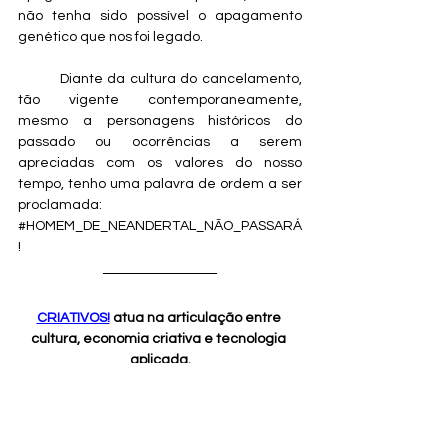
não tenha sido possível o apagamento 
genético que nos foi legado.
	Diante da cultura do cancelamento, 
tão vigente contemporaneamente, 
mesmo a personagens históricos do 
passado ou ocorrências a serem 
apreciadas com os valores do nosso 
tempo, tenho uma palavra de ordem a ser 
proclamada: 
#HOMEM_DE_NEANDERTAL_NÃO_PASSARÁ
!
CRIATIVOS!
 atua na articulação entre 
cultura, economia criativa e tecnologia 
aplicada.
 Organiza informações, experiências e 
projetos em contexto, conectando 
produção cultural, pesquisa, políticas 
públicas e mercado.