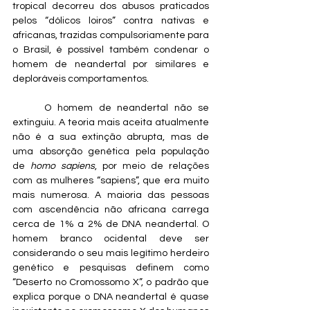
tropical decorreu dos abusos praticados 
pelos “dólicos loiros” contra nativas e 
africanas, trazidas compulsoriamente para 
o Brasil, é possível também condenar o 
homem de neandertal por similares e 
deploráveis comportamentos.
	O homem de neandertal não se 
extinguiu. A teoria mais aceita atualmente 
não é a sua extinção abrupta, mas de 
uma absorção genética pela população 
de 
homo sapiens
, por meio de relações 
com as mulheres “sapiens”, que era muito 
mais numerosa. A maioria das pessoas 
com ascendência não africana carrega 
cerca de 1% a 2% de DNA neandertal. O 
homem branco ocidental deve ser 
considerando o seu mais legítimo herdeiro 
genético e pesquisas definem como 
“Deserto no Cromossomo X”, o padrão que 
explica porque o DNA neandertal é quase 