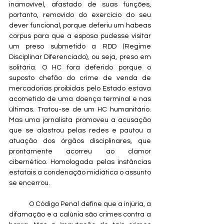
inamovível, afastado de suas funções, 
portanto, removido do exercício do seu 
dever funcional, porque deferiu um habeas 
corpus para que a esposa pudesse visitar 
um preso submetido a RDD (Regime 
Disciplinar Diferenciado), ou seja, preso em 
solitária. O HC fora deferido porque o 
suposto chefão do crime de venda de 
mercadorias proibidas pelo Estado estava 
acometido de uma doença terminal e nas 
últimas. Tratou-se de um HC humanitário. 
Mas uma jornalista promoveu a acusação 
que se alastrou pelas redes e pautou a 
atuação dos órgãos disciplinares, que 
prontamente acorreu ao clamor 
cibernético. Homologada pelas instâncias 
estatais a condenação midiática o assunto 
se encerrou.
	O Código Penal define que a injúria, a 
difamação e a calúnia são crimes contra a 