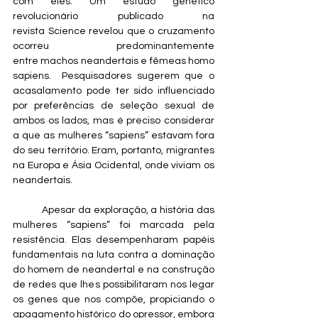
com eles. Um estudo genético 
revolucionário publicado na 
revista Science revelou que o cruzamento 
ocorreu predominantemente 
entre machos neandertais e fêmeas homo 
sapiens.  Pesquisadores sugerem que o 
acasalamento pode ter sido influenciado 
por preferências de seleção sexual de 
ambos os lados, mas é preciso considerar 
a que as mulheres “sapiens” estavam fora 
do seu território. Eram, portanto, migrantes 
na Europa e Ásia Ocidental, onde viviam os 
neandertais.
	Apesar da exploração, a história das 
mulheres “sapiens” foi marcada pela 
resistência. Elas desempenharam papéis 
fundamentais na luta contra a dominação 
do homem de neandertal e na construção 
de redes que lhes possibilitaram nos legar 
os genes que nos compõe, propiciando o 
apagamento histórico do opressor, embora 