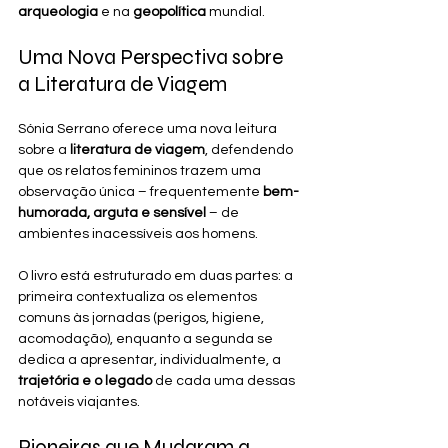
arqueologia
 e na 
geopolítica
 mundial.
Uma Nova Perspectiva sobre 
a Literatura de Viagem
Sónia Serrano oferece uma nova leitura 
sobre a 
literatura de viagem
, defendendo 
que os relatos femininos trazem uma 
observação única – frequentemente 
bem-
humorada, arguta e sensível
 – de 
ambientes inacessíveis aos homens.
O livro está estruturado em duas partes: a 
primeira contextualiza os elementos 
comuns às jornadas (perigos, higiene, 
acomodação), enquanto a segunda se 
dedica a apresentar, individualmente, a 
trajetória e o legado
 de cada uma dessas 
notáveis viajantes.
Pioneiras que Mudaram a 