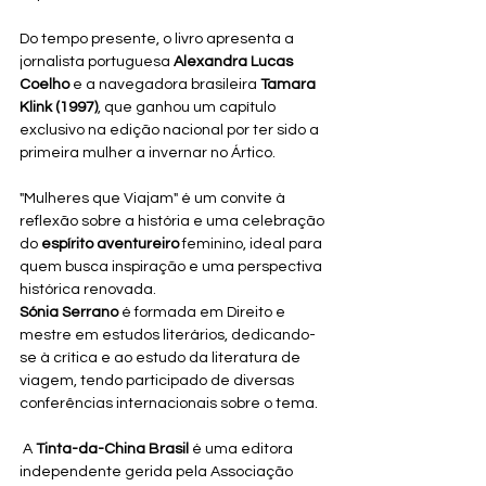
Do tempo presente, o livro apresenta a 
jornalista portuguesa 
Alexandra Lucas 
Coelho
 e a navegadora brasileira 
Tamara 
Klink (1997)
, que ganhou um capítulo 
exclusivo na edição nacional por ter sido a 
primeira mulher a invernar no Ártico.
"Mulheres que Viajam" é um convite à 
reflexão sobre a história e uma celebração 
do 
espírito aventureiro
 feminino, ideal para 
quem busca inspiração e uma perspectiva 
histórica renovada.
Sónia Serrano
 é formada em Direito e 
mestre em estudos literários, dedicando-
se à crítica e ao estudo da literatura de 
viagem, tendo participado de diversas 
conferências internacionais sobre o tema.
 A 
Tinta-da-China Brasil
 é uma editora 
independente gerida pela Associação 