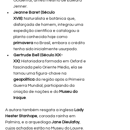
Ocidental, antes mesmo de Edward 
Jenner.
Jeanne Baret (Século 
XVIII):
 Naturalista e botânica que, 
disfarçada de homem, integrou uma 
expedição científica e catalogou a 
planta conhecida hoje como 
primavera
 no Brasil, embora o crédito 
tenha sido inicialmente usurpado.
Gertrude Bell (Século XIX-
XX):
 Historiadora formada em Oxford e 
fascinada pelo Oriente Médio, ela se 
tornou uma figura-chave na 
geopolítica
 da região após a Primeira 
Guerra Mundial, participando da 
criação de nações e do 
Museu do 
Iraque
.
A autora também resgata a inglesa 
Lady 
Hester Stanhope
, coroada rainha em 
Palmira, e a arqueóloga 
Jane Dieulafoy
, 
cujos achados estão no Museu do Louvre.