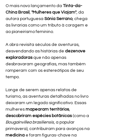
O mais novo lançamento da 
Tinta-da-
China Brasil
, 
"Mulheres que Viajam"
, da 
autora portuguesa 
Sónia Serrano
, chega 
às livrarias como um tributo à coragem e 
ao pioneirismo feminino. 
A obra revisita séculos de aventuras, 
desvendando as histórias de 
dezenove 
exploradoras
 que não apenas 
desbravaram geografias, mas também 
romperam com os estereótipos de seu 
tempo.
Longe de serem apenas relatos de 
turismo, as aventuras detalhadas no livro 
deixaram um legado significativo. Essas 
mulheres 
mapearam territórios
, 
descobriram espécies botânicas
 (como a 
Bougainvillea brasiliensis
, a popular 
primavera), contribuíram para avanços na 
medicina
 e foram figuras-chave na 