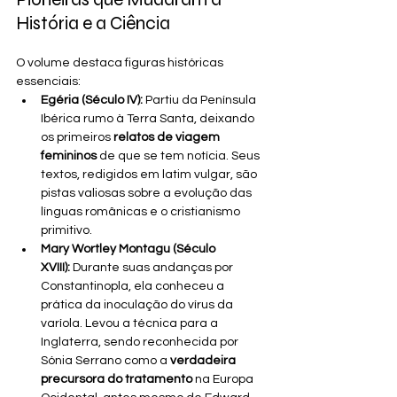
História e a Ciência
O volume destaca figuras históricas 
essenciais:
Egéria (Século IV):
 Partiu da Península 
Ibérica rumo à Terra Santa, deixando 
os primeiros 
relatos de viagem 
femininos
 de que se tem notícia. Seus 
textos, redigidos em latim vulgar, são 
pistas valiosas sobre a evolução das 
línguas românicas e o cristianismo 
primitivo.
Mary Wortley Montagu (Século 
XVIII):
 Durante suas andanças por 
Constantinopla, ela conheceu a 
prática da inoculação do vírus da 
varíola. Levou a técnica para a 
Inglaterra, sendo reconhecida por 
Sónia Serrano como a 
verdadeira 
precursora do tratamento
 na Europa 