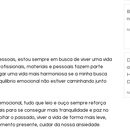
B
n
há
D
essoas, estou sempre em busca de viver uma vida 
a
ofissionais, materiais e pessoais fazem parte 
H
gar uma vida mais harmoniosa se a minha busca 
D
uilíbrio emocional não estiver caminhando junto 
d
há
 emocional, tudo que leio e ouço sempre reforça 
 para se conseguir mais tranquilidade e paz no 
tar o passado, viver a vida de forma mais leve, 
omento presente, cuidar da nossa ansiedade. 