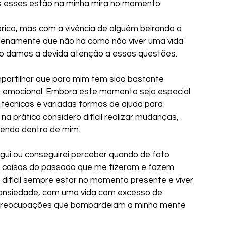
s esses estão na minha mira no momento.
o, mas com a vivência de alguém beirando a 
plenamente que não há como não viver uma vida 
ndo damos a devida atenção a essas questões.
artilhar que para mim tem sido bastante 
a emocional. Embora este momento seja especial 
 técnicas e variadas formas de ajuda para 
a prática considero difícil realizar mudanças, 
endo dentro de mim.
ui ou conseguirei perceber quando de fato 
lá coisas do passado que me fizeram e fazem 
ifícil sempre estar no momento presente e viver 
 ansiedade, com uma vida com excesso de 
 preocupações que bombardeiam a minha mente 