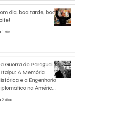
om dia, boa tarde, boa
oite!
 1 dia
a Guerra do Paraguai
 Itaipu: A Memória
istórica e a Engenharia
iplomática na América
o Sul
 2 dias