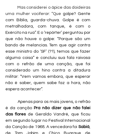
	Mas considerei o ápice das doideiras 
uma mulher vociferar: “Que 
golpe? Gente 
com Bíblia, guarda-chuva. Golpe é com 
metralhadora, com tanque, é com o 
Exército na rua”. E o ‘repórter’ perguntou por 
que não houve o golpe: “Porque são um 
bando de melancias. Tem que agir contra 
esse ministro do ‘SF’ (??), temos que fazer 
alguma coisa” e concluiu sua fala raivosa 
com o refrão de uma canção, que foi 
considerado um hino contra a ditadura 
militar: “Vem vamos embora, que esperar 
não é saber, quem sabe faz a hora, não 
espera acontecer”. 
	Apenas para os mais jovens, o refrão 
é da canção 
Pra não dizer que não falei 
das flores
 de Geraldo Vandré, que ficou 
em segundo lugar no Festival Internacional 
da Canção de 1968. A vencedora foi 
Sabiá
, 
de Tom Jobim e Chico Buarque de 