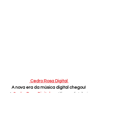
 Cedro Rosa Digital 
A nova era da música digital chegou!
A
 Cedro Rosa Digital 
certifica e distribui 
obras musicais globalmente, garantindo 
direitos autorais para artistas. Com 
tecnologia própria, desenvolvida na UFCG 
com apoio da EMBRAPII e SEBRAE, 
utilizamos IA e blockchain para proteger 
sua criação. 