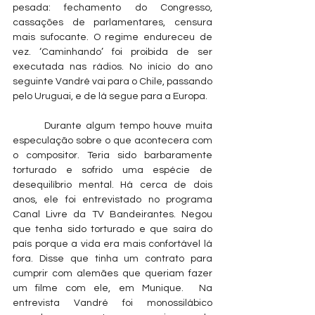
pesada: fechamento do Congresso, 
cassações de parlamentares, censura 
mais sufocante. O regime endureceu de 
vez. ‘Caminhando’ foi proibida de ser 
executada nas rádios. No início do ano 
seguinte Vandré vai para o Chile, passando 
pelo Uruguai, e de lá segue para a Europa.  
        Durante algum tempo houve muita 
especulação sobre o que acontecera com 
o compositor. Teria sido barbaramente 
torturado e sofrido uma espécie de 
desequilíbrio mental. Há cerca de dois 
anos, ele foi entrevistado no programa 
Canal Livre da TV Bandeirantes. Negou 
que tenha sido torturado e que saíra do 
país porque a vida era mais confortável lá 
fora. Disse que tinha um contrato para 
cumprir com alemães que queriam fazer 
um filme com ele, em Munique.  Na 
entrevista Vandré foi monossilábico 