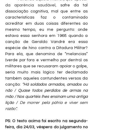
da aparência saudável, 
sofre da tal 
dissociação cognitiva, mal que entre as 
características faz o contaminado 
acreditar em duas coisas diferentes ao 
mesmo tempo, eu me pergunto: onde 
estava essa senhora em 1968 quando a 
canção de Geraldo Vandré era essa 
espécie de hino contra a Ditadura Militar? 
Para ela, que denomina de “melancias” 
(verde por fora e vermelho por dentro) os 
militares que se recusaram apoiar o golpe, 
seria muito mais lógico ter declamado 
também aqueles contundentes versos da 
canção: 
“Há soldados armados, amados ou 
não / Quase todos perdidos de armas na 
mão / Nos quartéis lhes ensinam uma antiga 
lição / 
De morrer pela pátria e viver sem 
razão”.
PS: O texto acima foi escrito na segunda-
feira, dia 24/03, véspera do julgamento no 