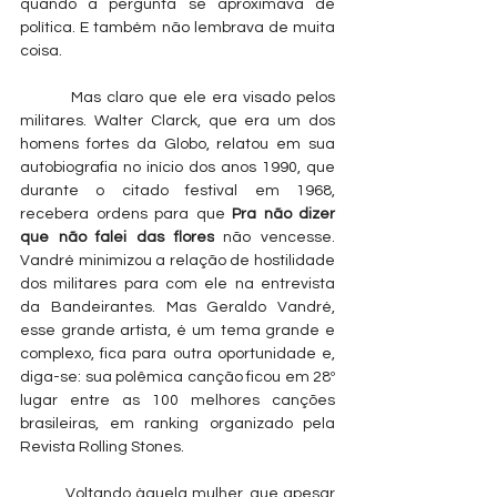
quando a pergunta se aproximava de 
política. E também não lembrava de muita 
coisa.
         Mas claro que ele era visado pelos 
militares. Walter Clarck, que era um dos 
homens fortes da Globo, relatou em sua 
autobiografia no início dos anos 1990, que 
durante o citado festival em 1968, 
recebera ordens para que 
Pra não dizer 
que não falei das flores
 não vencesse. 
Vandré minimizou a relação de hostilidade 
dos militares para com ele na entrevista 
da Bandeirantes. Mas Geraldo Vandré, 
esse grande artista, é um tema grande e 
complexo, fica para outra oportunidade e, 
diga-se: sua polêmica canção ficou em 28º 
lugar entre as 100 melhores canções 
brasileiras, em ranking organizado pela 
Revista Rolling Stones.
 	Voltando àquela mulher, que apesar 