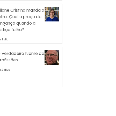
liane Cristina manda a
etra: Qual o preço da
ingança quando a
ustiça falha?
 1 dia
 Verdadeiro Nome das
rofissões
 2 dias