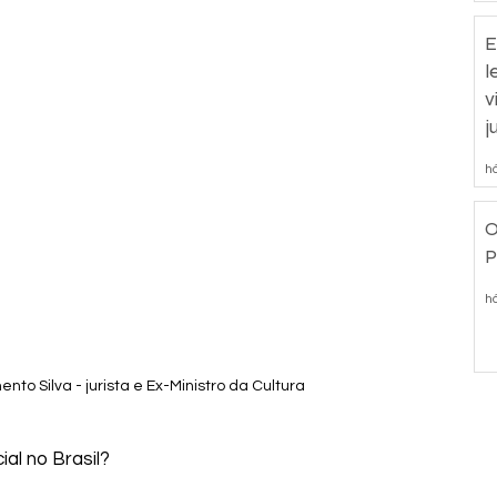
E
l
v
j
há
O
P
há
nto Silva - jurista e Ex-Ministro da Cultura
al no Brasil?