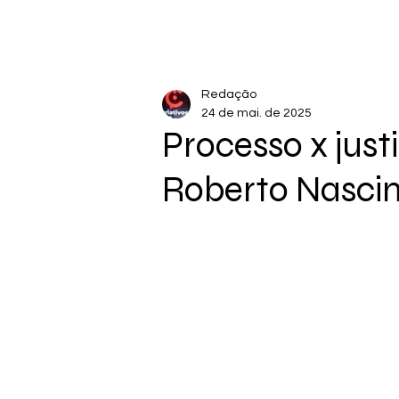
Redação
24 de mai. de 2025
Processo x just
Roberto Nascim