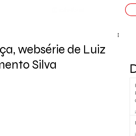
i
iça, websérie de Luiz
ento Silva