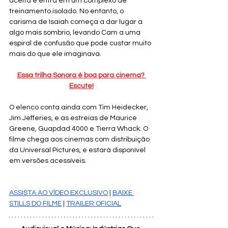
aceita e entra em um complexo de 
treinamento isolado. No entanto, o 
carisma de Isaiah começa a dar lugar a 
algo mais sombrio, levando Cam a uma 
espiral de confusão que pode custar muito 
mais do que ele imaginava.
Essa trilha Sonora é boa para cinema? 
Escute!
O elenco conta ainda com Tim Heidecker, 
Jim Jefferies, e as estreias de Maurice 
Greene, Guapdad 4000 e Tierra Whack. O 
filme chega aos cinemas com distribuição 
da Universal Pictures, e estará disponível 
em versões acessíveis.
ASSISTA AO VÍDEO EXCLUSIVO
 | 
BAIXE 
STILLS DO FILME
 | 
TRAILER OFICIAL