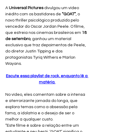
A 
Universal Pictures
 divulgou um vídeo 
inédito com os bastidores de 
“GOAT”
, o 
novo thriller psicológico produzido pelo 
vencedor do Oscar Jordan Peele. O filme, 
que estreia nos cinemas brasileiros em 
18 
de setembro
, ganhou um material 
exclusivo que traz depoimentos de Peele, 
do diretor Justin Tipping e dos 
protagonistas Tyriq Withers e Marlon 
Wayans.
Escute essa playlist de rock, enquanto lê a 
matéria.
No vídeo, eles comentam sobre a intensa 
e aterrorizante jornada do longa, que 
explora temas como a obsessão pela 
fama, a idolatria e o desejo de ser o 
melhor a qualquer custo.
“Este filme é sobre a relação entre um 
estudante e seu herói. ‘GOAT’ significa o 