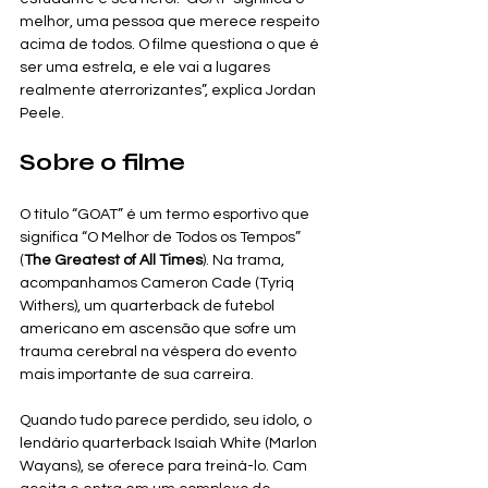
melhor, uma pessoa que merece respeito 
acima de todos. O filme questiona o que é 
ser uma estrela, e ele vai a lugares 
realmente aterrorizantes”, explica Jordan 
Peele.
Sobre o filme
O título “GOAT” é um termo esportivo que 
significa “O Melhor de Todos os Tempos” 
(
The Greatest of All Times
). Na trama, 
acompanhamos Cameron Cade (Tyriq 
Withers), um quarterback de futebol 
americano em ascensão que sofre um 
trauma cerebral na véspera do evento 
mais importante de sua carreira.
Quando tudo parece perdido, seu ídolo, o 
lendário quarterback Isaiah White (Marlon 
Wayans), se oferece para treiná-lo. Cam 