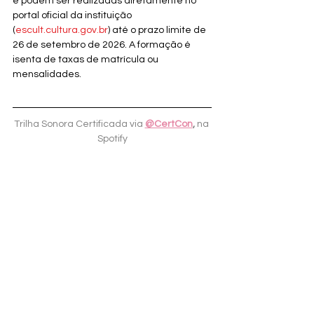
e podem ser realizadas diretamente no 
portal oficial da instituição 
(
escult.cultura.gov.br
) até o prazo limite de 
26 de setembro de 2026. A formação é 
isenta de taxas de matrícula ou 
mensalidades.
Trilha Sonora Certificada via 
@CertCon
,
 na 
Spotify