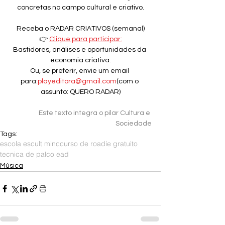
concretas no campo cultural e criativo.
Receba o RADAR CRIATIVOS (semanal)
👉 
Clique para participar:
Bastidores, análises e oportunidades da 
economia criativa.
Ou, se preferir, envie um email 
para:
playeditora@gmail.com
(com o 
assunto: QUERO RADAR)
Este texto integra o pilar Cultura e 
Sociedade
Tags:
escola escult minc
curso de roadie gratuito
tecnica de palco ead
Música