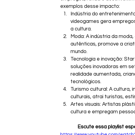
exemplos desse impacto:
Indústria do entretenimento
videogames gera empregos d
a cultura.
Moda: A indústria da moda
autênticas, promove a cria
mundo.
Tecnologia e inovação: Sta
soluções inovadoras em setor
realidade aumentada, cria
tecnológicos.
Turismo cultural: A cultura,
culturais, atrai turistas, es
Artes visuais: Artistas plá
cultura e empregam pessoa
Escute essa playlist es
https://www.youtube.com/watch