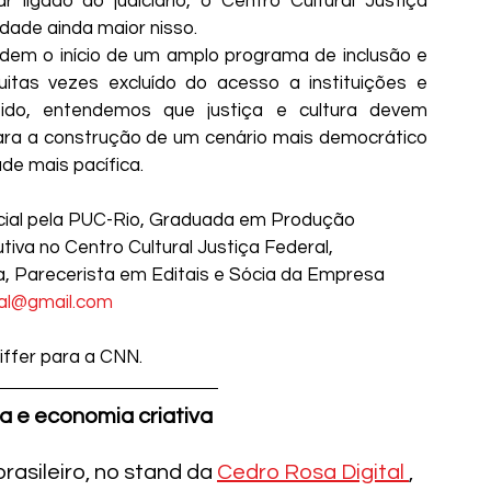
r ligado ao judiciário, o Centro Cultural Justiça 
dade ainda maior nisso. 
ndem o início de um amplo programa de inclusão e 
itas vezes excluído do acesso a instituições e 
ntido, entendemos que justiça e cultura devem 
para a construção de um cenário mais democrático 
de mais pacífica.
ial pela PUC-Rio, Graduada em Produção 
tiva no Centro Cultural Justiça Federal, 
 Parecerista em Editais e Sócia da Empresa 
ural@gmail.com
iffer para a CNN.
a e economia criativa 
asileiro, no stand da 
Cedro Rosa Digital 
, 