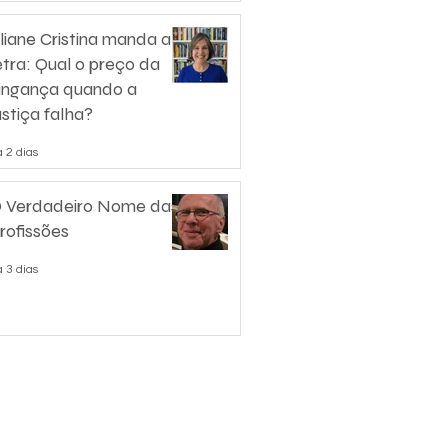
liane Cristina manda a
etra: Qual o preço da
ingança quando a
ustiça falha?
 2 dias
 Verdadeiro Nome das
rofissões
 3 dias