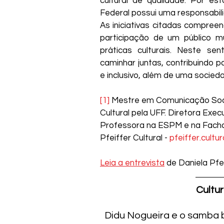
cultural de qualidade. Por esta
Federal possui uma responsabili
As iniciativas citadas compree
participação de um público mu
práticas culturais. Neste se
caminhar juntas, contribuindo 
e inclusivo, além de uma socieda
[1]
 Mestre em Comunicação Soc
Cultural pela UFF. Diretora Execu
Professora na ESPM e na Facha,
Pfeiffer Cultural - 
pfeiffer.cult
Leia a entrevista
 de Daniela Pfe
Cultur
Didu Nogueira e o samba br