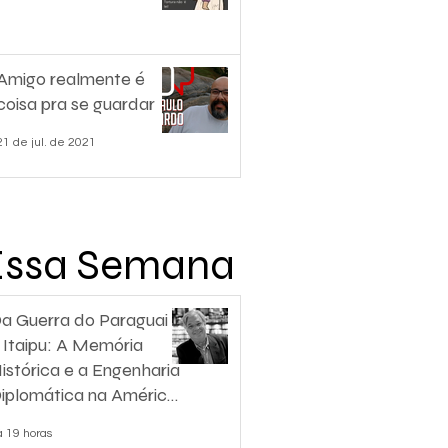
Amigo realmente é
coisa pra se guardar
21 de jul. de 2021
Essa Semana
a Guerra do Paraguai
 Itaipu: A Memória
istórica e a Engenharia
iplomática na América
o Sul
á 19 horas