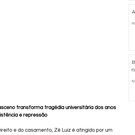
A
h
B
n
há
ceno transforma tragédia universitária dos anos 
stência e repressão
reito e do casamento, Zé Luiz é atingido por um 