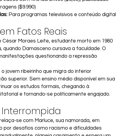
tragens ($9.990)
das:
 Para programas televisivos e conteúdo digital
em Fatos Reais
de César Moraes Leite, estudante morto em 1980 
á, quando Damasceno cursava a faculdade. O 
 manifestações questionando a repressão 
 jovem ribeirinho que migra do interior 
o superior. Sem ensino médio disponível em sua 
tinuar os estudos formais, chegando à 
itatorial e tornando-se politicamente engajado.
 Interrompida
ntrelaça-se com Marluce, sua namorada, em 
 por desafios como racismo e dificuldades 
 gradualmente, planeja casamento e espera um 