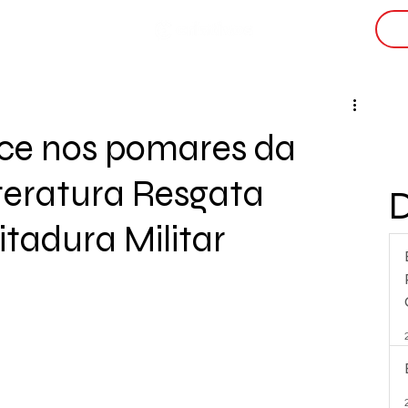
i
e nos pomares da
iteratura Resgata
tadura Militar