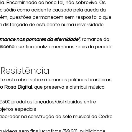
ria. Encaminhado ao hospital, não sobrevive. Os 
o episódio como acidente causado pela queda da 
rém, questões permanecem sem resposta: o que 
a disfarçado de estudante numa universidade 
mance nos pomares da eternidade"
, romance do 
asceno
 que ficcionaliza memórias reais do período 
 Resistência
e esta obra sobre memórias políticas brasileiras, 
o Rosa Digital
, que preserva e distribui música 
2.500 produtos lançados/distribuídos entre 
rojetos especiais
laborador na construção do selo musical da Cedro 
a vídeos sem fins lucrativos ($9,90), publicidade 