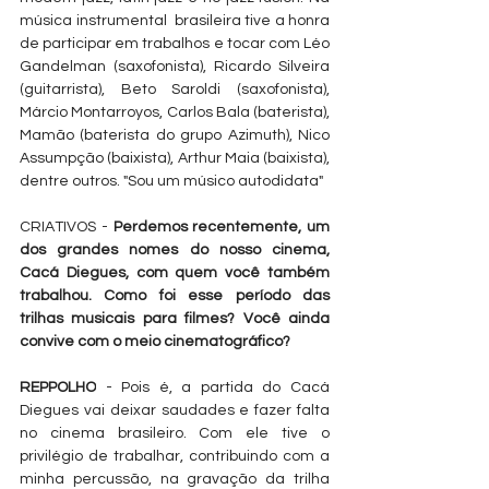
música instrumental  brasileira tive a honra 
de participar em trabalhos e tocar com Léo 
Gandelman (saxofonista), Ricardo Silveira 
(guitarrista), Beto Saroldi (saxofonista), 
Márcio Montarroyos, Carlos Bala (baterista), 
Mamão (baterista do grupo Azimuth), Nico 
Assumpção (baixista), Arthur Maia (baixista), 
dentre outros. "Sou um músico autodidata"
CRIATIVOS - 
Perdemos recentemente, um 
dos grandes nomes do nosso cinema, 
Cacá Diegues, com quem você também 
trabalhou. Como foi esse período das 
trilhas musicais para filmes? Você ainda 
convive com o meio cinematográfico?
REPPOLHO
 - Pois é, a partida do Cacá 
Diegues vai deixar saudades e fazer falta 
no cinema brasileiro. Com ele tive o 
privilégio de trabalhar, contribuindo com a 
minha percussão, na gravação da trilha 