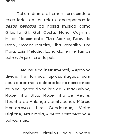
anos.
          Daí em diante o homem foi subindo a 
escadaria do estrelato acompanhando 
pesos pesados 
da nossa música como 
Gilberto Gil, Gal Costa, Nana Caymmi, 
Milton Nascimento, Elza Soares, Baby do 
Brasil, Moraes Moreira, Elba Ramalho, Tim 
Maia, Luís Melodia, Ednardo, entre tantos 
outros. Aqui e fora do país.   
         Na música instrumental, Reppolho 
divide, há tempos, apresentações com 
seus pares mais celebrados no nosso meio 
musical, gente do calibre de Rubão Sabino, 
Robertinho Silva, Robertinho de Recife, 
Rosinha de Valença, Jamil Joanes, Márcio 
Montarroyos, Leo Gandelman, Victor 
Biglione, Artur Maia, Alberto Continentino e 
outros mais.
	Também circulou pelo cinema 