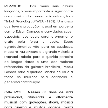
REPPOLHO
 - Dos meus seis álbuns 
lançados, o mais importante e significante 
como o início da carreira solo autoral, foi o 
"Tribal Tecnológico"(WEA -1989). Um disco 
que teve a produção musical em parceria 
com o Edson Campos e convidados super 
especiais, aos quais serei eternamente 
grato pela força e apoio. Esses 
agradecimentos vão para os saudosos, 
maestro Paulo Moura e o grande violonista 
Raphael Rabelo, para o querido parceiro 
de longas datas e uma das maiores 
referências da guitarra brasileira, Pepeu 
Gomes, para a querida Sandra de Sá e a 
todos os músicos pela carinhosa e 
generosa contribuição.
CRIATIVOS - 
Nesses 50 anos de vida 
profissional, atribulada e altamente 
musical, com gravações, shows, música 
para cinema e muitas viagens, muita 