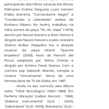
participando das trilhas sonoras dos filmes: 
Palmares (Carlos Diegues), Luzia Homem 
(Fábio Barreto), “Comandante Negro” e 
“Condenado à Liberdade”, ambos de 
Emiliano Ribeiro. No teatro, trabalhou na 
trilha sonora da peça “Ah, Ah, Hope” (1979), 
escrita por Neuza Navarro e Biza Vianna e 
dirigida por Neuza Navarro e pelo cineasta 
Zózimo Bulbul. Reppolho fez a direção 
musical da peça infantil “Quixote 
brasileiro” (2006), texto de Menotti del 
Piccia adaptado por Telma Cintrão e 
dirigido por Antônio Paulo Soares. Com a 
cantora pop Deborah Blando, compôs a 
música "Unicamente", tema de uma 
famosa série de TV da Globo, em 1997. 
         Ainda no seu currículo, seis álbuns 
solos: ‘Tribal Tecnológico’ (WEA-1989), ‘Em 
Perfeita Vibração’ (Leblon Record - 1994), 
‘Dialetos instrumental’ (GJS - 2002), 
‘Zabumbeat’ (GJS- 2008), ‘Batukantu’ (GJS - 