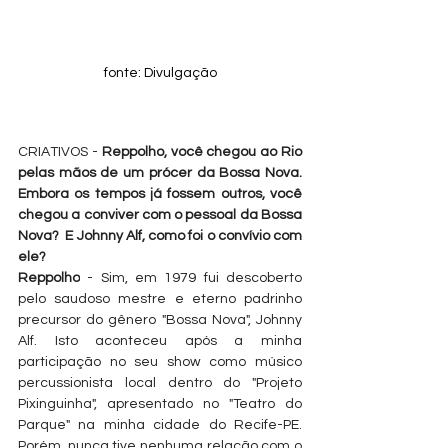
fonte: Divulgação
CRIATIVOS - 
Reppolho, você chegou ao Rio 
pelas mãos de um prócer da Bossa Nova. 
Embora os tempos já fossem outros, você 
chegou a conviver com o pessoal da Bossa 
Nova?  E Johnny Alf, como foi o convívio com 
ele?
Reppolho
 - Sim, em 1979 fui descoberto 
pelo saudoso mestre e eterno padrinho 
precursor do gênero "Bossa Nova", Johnny 
Alf. Isto aconteceu após a minha 
participação no seu show como músico 
percussionista local dentro do "Projeto 
Pixinguinha", apresentado no "Teatro do 
Parque" na minha cidade do Recife-PE. 
Porém, nunca tive nenhuma relação com o 