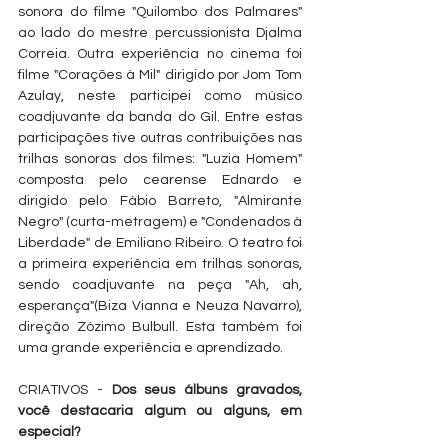
sonora do filme "Quilombo dos Palmares" 
ao lado do mestre percussionista Djalma 
Correia. Outra experiência no cinema foi 
filme "Corações à Mil" dirigido por Jom Tom 
Azulay, neste participei como músico 
coadjuvante da banda do Gil. Entre estas 
participações tive outras contribuições nas 
trilhas sonoras dos filmes: "Luzia Homem" 
composta pelo cearense Ednardo e 
dirigido pelo Fábio Barreto, "Almirante 
Negro" (curta-metragem) e "Condenados à 
Liberdade" de Emiliano Ribeiro. O teatro foi 
a primeira experiência em trilhas sonoras, 
sendo coadjuvante na peça "Ah, ah, 
esperança"(Biza Vianna e Neuza Navarro), 
direção Zózimo Bulbull. Esta também foi 
uma grande experiência e aprendizado.
CRIATIVOS - 
Dos seus álbuns gravados, 
você destacaria algum ou alguns, em 
especial?