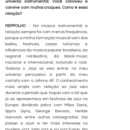
universo instrumental. Você conviveu e 
convive com muitos craques. Como é essa 
relação?
REPPOLHO
 - Na música instrumental a 
relação sempre foi com menos frequência, 
porque a minha formação musical vem dos 
bailes, festivais, casas noturnas e 
influências da música popular brasileira, da 
regional nordestina, da black-músic 
nacional e internacional, incluindo o rock. 
Todavia o Jazz só veio entrar no meu 
universo percussivo a partir do meu 
contato com o Johnny Alf. O conhecimento 
mais amplo com relação ao jazz veio 
durante o período que toquei com o Gil que 
já se apresentava em festivais de jazz na 
Europa dividindo palco com Miles Davis, 
Spyro Gyra, George Benson, Herbie 
Hancock entre outros consagrados. Daí 
passei a ouvir e ter mais interesse no 
modern jazz, latin jazz e no jazz fusion. Na 