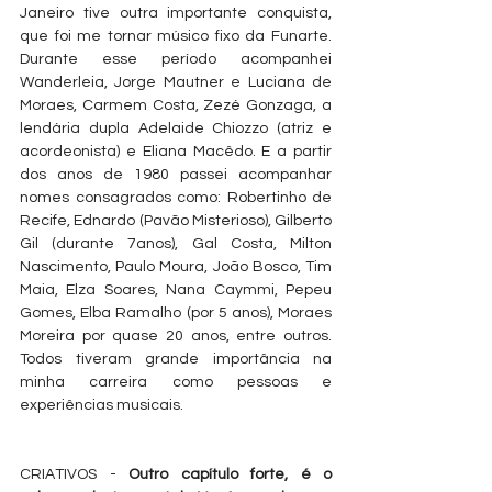
Janeiro tive outra importante conquista, 
que foi me tornar músico fixo da Funarte. 
Durante esse período acompanhei 
Wanderleia, Jorge Mautner e Luciana de 
Moraes, Carmem Costa, Zezé Gonzaga, a 
lendária dupla Adelaide Chiozzo (atriz e 
acordeonista) e Eliana Macêdo. E a partir 
dos anos de 1980 passei acompanhar 
nomes consagrados como: Robertinho de 
Recife, Ednardo (Pavão Misterioso), Gilberto 
Gil (durante 7anos), Gal Costa, Milton 
Nascimento, Paulo Moura, João Bosco, Tim 
Maia, Elza Soares, Nana Caymmi, Pepeu 
Gomes, Elba Ramalho (por 5 anos), Moraes 
Moreira por quase 20 anos, entre outros. 
Todos tiveram grande importância na 
minha carreira como pessoas e 
experiências musicais.
CRIATIVOS - 
Outro capítulo forte, é o 