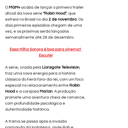
O 
MGM+
 acaba de lançar o primeiro trailer 
oficial da nova série 
"Robin Hood"
, que 
estreia no Brasil no dia 
2 de novembro
. Os 
dois primeiros episódios chegam de uma 
vez, e os próximos serão lançados 
semanalmente até 28 de dezembro.
Essa trilha Sonora é boa para cinema? 
Escute!
A série, criada pela 
Lionsgate Television
, 
traz uma nova energia para a história 
clássica do herói fora-da-lei, com um foco 
especial no relacionamento entre 
Robin 
Hood
 e a corajosa 
Marian
. A produção 
promete uma aventura cheia de romance, 
com profundidade psicológica e 
autenticidade histórica. 
A trama se passa após a invasão 
normanda da Inglaterra, onde Rob e 