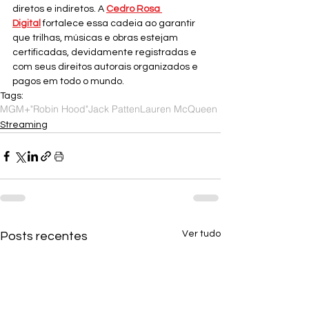
diretos e indiretos. A 
Cedro Rosa 
Digital
fortalece essa cadeia ao garantir 
que trilhas, músicas e obras estejam 
certificadas, devidamente registradas e 
com seus direitos autorais organizados e 
pagos em todo o mundo.
Tags:
MGM+
"Robin Hood"
Jack Patten
Lauren McQueen
Streaming
Ver tudo
Posts recentes