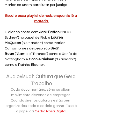
Marian se unem para lutar por justiça.
Escute essa playlist de rock, enquanto lê a 
matéria.
O elenco conta com 
Jack Patten
 ("NCIS: 
Sydney") no papel de Rob e 
Lauren 
McQueen
 ("Outlander") como Marian. 
Outros nomes de peso são 
Sean 
Bean
 ("Game of Thrones") como o Xerife de 
Nottingham e 
Connie Nielsen
 ("Gladiador") 
como a Rainha Eleanor.
Audiovisual: Cultura que Gera 
Trabalho
Cada documentário, série ou álbum 
movimenta dezenas de empregos. 
Quando direitos autorais estão bem 
organizados, toda a cadeia ganha. Esse é 
o papel da 
Cedro Rosa Digital
.