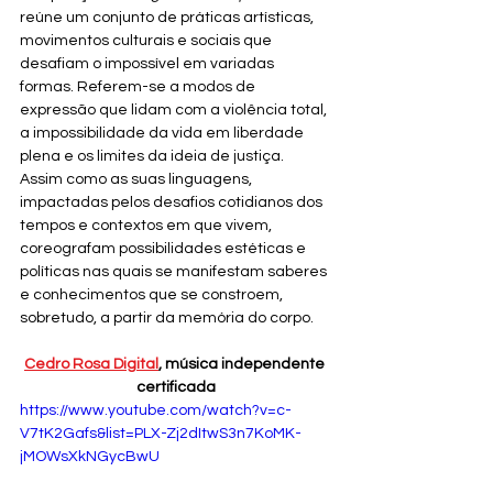
reúne um conjunto de práticas artísticas, 
movimentos culturais e sociais que 
desafiam o impossível em variadas 
formas. Referem-se a modos de 
expressão que lidam com a violência total, 
a impossibilidade da vida em liberdade 
plena e os limites da ideia de justiça. 
Assim como as suas linguagens, 
impactadas pelos desafios cotidianos dos 
tempos e contextos em que vivem, 
coreografam possibilidades estéticas e 
políticas nas quais se manifestam saberes 
e conhecimentos que se constroem, 
sobretudo, a partir da memória do corpo. 
Cedro Rosa Digital
, música independente 
certificada
https://www.youtube.com/watch?v=c-
V7tK2Gafs&list=PLX-Zj2dItwS3n7KoMK-
jMOWsXkNGycBwU