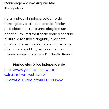
Manicongo
 e 
Zumví Arquivo Afro 
Fotográfico
.
Para Andrea Pinheiro, presidente da 
Fundação Bienal de São Paulo, “iniciar 
pela cidade do Rio é uma alegria e um 
desafio. Em uma metrópole onde o cenário 
cultural é tão rico e singular, levar esta 
mostra, que se comunicou de maneira tão 
direta com o público, representa uma 
grande conquista para a Fundação Bienal.”
Música eletrônica independente
https://www.youtube.com/watch?
v=bDDssJhwBcw&list=PLX-
Zj2dItwS2EGvb3d0fmx0CLr86ND5Wq