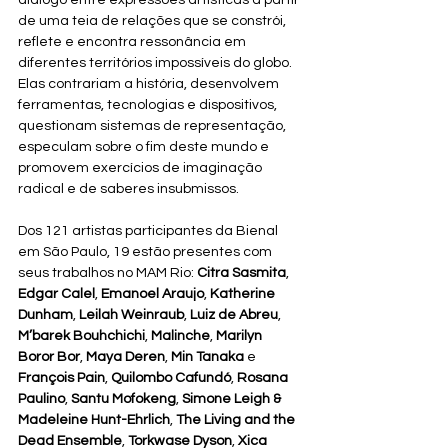
de uma teia de relações que se constrói, 
reflete e encontra ressonância em 
diferentes territórios impossíveis do globo. 
Elas contrariam a história, desenvolvem 
ferramentas, tecnologias e dispositivos, 
questionam sistemas de representação, 
especulam sobre o fim deste mundo e 
promovem exercícios de imaginação 
radical e de saberes insubmissos. 
Dos 121 artistas participantes da Bienal 
em São Paulo, 19 estão presentes com 
seus trabalhos no MAM Rio: 
Citra Sasmita
, 
Edgar Calel
, 
Emanoel Araujo
, 
Katherine 
Dunham
, 
Leilah Weinraub
, 
Luiz de Abreu
, 
M’barek Bouhchichi
, 
Malinche
, 
Marilyn 
Boror Bor
, 
Maya Deren
, 
Min Tanaka
 e 
François Pain
, 
Quilombo Cafundó
, 
Rosana 
Paulino
, 
Santu Mofokeng
, 
Simone Leigh & 
Madeleine Hunt-Ehrlich
, 
The Living and the 
Dead Ensemble
, 
Torkwase Dyson
, 
Xica 