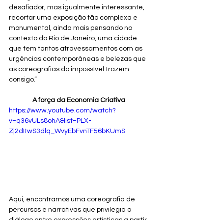
desafiador, mas igualmente interessante, 
recortar uma exposição tão complexa e 
monumental, ainda mais pensando no 
contexto do Rio de Janeiro, uma cidade 
que tem tantos atravessamentos com as 
urgências contemporâneas e belezas que 
as coreografias do impossível trazem 
consigo.” 
A força da Economia Criativa
https://www.youtube.com/watch?
v=q36vULs8ohA&list=PLX-
Zj2dItwS3dlq_WvyEbFvnTF56bKUmS
Aqui, encontramos uma coreografia de 
percursos e narrativas que privilegia o 
diálogo entre expressões artísticas a partir 