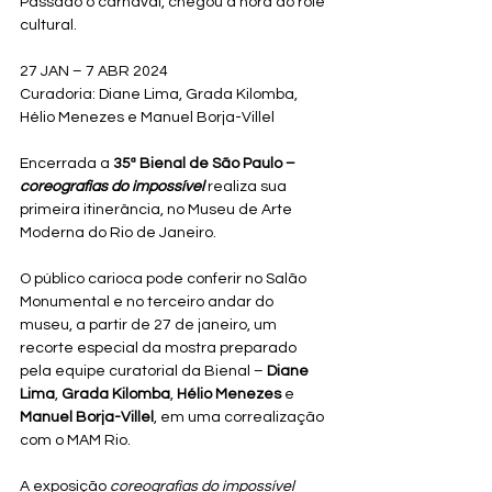
Passado o carnaval, chegou a hora do rolê 
cultural.
27 JAN – 7 ABR 2024
Curadoria: Diane Lima, Grada Kilomba, 
Hélio Menezes e Manuel Borja-Villel
Encerrada a 
35ª Bienal de São Paulo – 
coreografias do impossível
realiza sua 
primeira itinerância, no Museu de Arte 
Moderna do Rio de Janeiro. 
O público carioca pode conferir no Salão 
Monumental e no terceiro andar do 
museu, a partir de 27 de janeiro, um 
recorte especial da mostra preparado 
pela equipe curatorial da Bienal – 
Diane 
Lima
, 
Grada Kilomba
, 
Hélio Menezes
 e 
Manuel Borja-Villel
, em uma correalização 
com o MAM Rio.
A exposição 
coreografias do impossível 