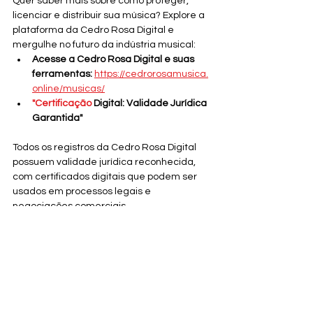
Quer saber mais sobre como proteger, 
licenciar e distribuir sua música? Explore a 
plataforma da Cedro Rosa Digital e 
mergulhe no futuro da indústria musical:
Acesse a Cedro Rosa Digital e suas 
ferramentas:
https://cedrorosamusica.
online/musicas/
"Certificação
 Digital: Validade Jurídica 
Garantida"
Todos os registros da Cedro Rosa Digital 
possuem validade jurídica reconhecida, 
com certificados digitais que podem ser 
usados em processos legais e 
negociações comerciais.
Conheça 
mais:
www.cedrorosadigital.com.br
#certificacaodigital
#validadejuridica
#direitosautorais
#protecaolegal
#criativos
Tags:
Química
Energia Solar
Laboratório de Eventos