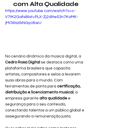
com Alta Qualidade
https://www.youtube.com/watch?v=c-
V7tK2Gafs&list=PLX-Zj2dItwS3n7KoMK-
jMOWsXkNGycBwU
No cenário dinâmico da música digital, a 
Cedro Rosa Digital
 se destaca como uma 
plataforma brasileira que capacita 
artistas, compositores e selos a levarem 
suas obras para o mundo. Com 
ferramentas de ponta para 
certificação, 
distribuição e licenciamento musical
, a 
empresa garante 
alta qualidade
 e 
segurança para o seu conteúdo, 
conectando talentos a um público global e 
assegurando a remuneração justa.