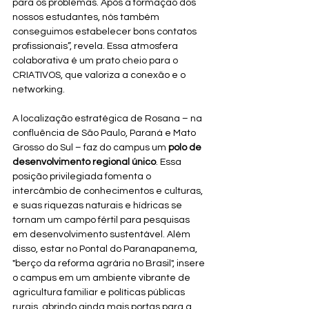
para os problemas. Após a formação dos 
nossos estudantes, nós também 
conseguimos estabelecer bons contatos 
profissionais”, revela. Essa atmosfera 
colaborativa é um prato cheio para o 
CRIATIVOS, que valoriza a conexão e o 
networking.
A localização estratégica de Rosana – na 
confluência de São Paulo, Paraná e Mato 
Grosso do Sul – faz do campus um 
polo de 
desenvolvimento regional único
. Essa 
posição privilegiada fomenta o 
intercâmbio de conhecimentos e culturas, 
e suas riquezas naturais e hídricas se 
tornam um campo fértil para pesquisas 
em desenvolvimento sustentável. Além 
disso, estar no Pontal do Paranapanema, 
"berço da reforma agrária no Brasil", insere 
o campus em um ambiente vibrante de 
agricultura familiar e políticas públicas 
rurais, abrindo ainda mais portas para a 