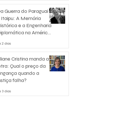
a Guerra do Paraguai
 Itaipu: A Memória
istórica e a Engenharia
iplomática na América
o Sul
 2 dias
liane Cristina manda a
etra: Qual o preço da
ingança quando a
ustiça falha?
 3 dias