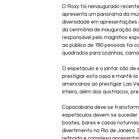
O Roxy foi reinaugurado recent
apresenta um panorama da músic
diversidade em apresentações d
da cerimônia de inauguração das
responsável pelo magnífico espe
ao público de 780 pessoas foi c
quadrados para cozinhas, camari
O espetáculo e o jantar são de 
prestigiar esta casa e mantê-la
americanos ao prestigiar Las Ve
inteiro, além dos austríacos, pre
Copacabana deve se transformar
espetáculos devem se suceder 
boates, bares e casas noturna
divertimento no Rio de Janeiro
refinada e complexa apresentaç