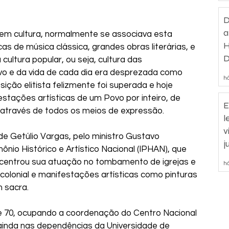
D
a
em cultura, normalmente se associava esta 
H
as de música clássica, grandes obras literárias, e 
D
ultura popular, ou seja, cultura das 
d
vo e da vida de cada dia era desprezada como 
há
ição elitista felizmente foi superada e hoje 
tações artísticas de um Povo por inteiro, de 
E
e através de todos os meios de expressão.
l
v
de Getúlio Vargas, pelo ministro Gustavo 
j
nio Histórico e Artístico Nacional (IPHAN), que 
centrou sua atuação no tombamento de igrejas e 
há
 colonial e manifestações artísticas como pinturas 
m sacra.
e 70, ocupando a coordenação do Centro Nacional 
ainda nas dependências da Universidade de 