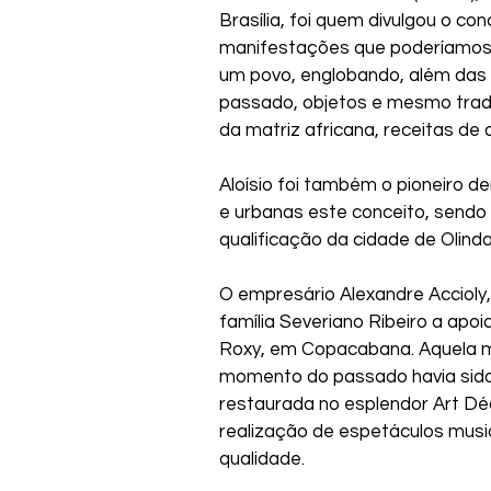
Brasília, foi quem divulgou o co
manifestações que poderíamos s
um povo, englobando, além das o
passado, objetos e mesmo tradiçõ
da matriz africana, receitas de 
Aloísio foi também o pioneiro d
e urbanas este conceito, sendo 
qualificação da cidade de Olin
O empresário Alexandre Accioly,
família Severiano Ribeiro a apoi
Roxy, em Copacabana. Aquela m
momento do passado havia sido
restaurada no esplendor Art D
realização de espetáculos music
qualidade. 