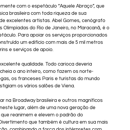
emente com o espetáculo “Aquele Abraço”, que 
a brasileira com toda riqueza de sua 
e excelentes artistas. Abel Gomes, cenógrafo 
 Olimpíadas do Rio de Janeiro, no Maracanã, é o 
táculo. Para apoiar os serviços proporcionados 
onstruído um edifício com mais de 5 mil metros 
ns e serviços de apoio.
excelente qualidade. Todo carioca deveria 
 cheia o ano inteiro, como fazem os norte-
gas, os franceses Paris e turistas do mundo 
stigiam os vários salões de Viena. 
 na Broadway brasileira e outros magníficos 
neste lugar, além de uma nova geração de 
s que reanimem e elevem o padrão do 
. Divertimento que também é cultura em sua mais 
ão, combinando a força dos intérpretes com 