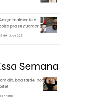
Amigo realmente é
coisa pra se guardar
21 de jul. de 2021
Essa Semana
om dia, boa tarde, boa
oite!
á 17 horas