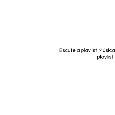
Escute a playlist Músic
playlis