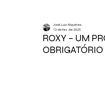
José Luiz Alquéres
13 de fev. de 2025
ROXY – UM P
OBRIGATÓRIO