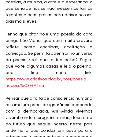
poesias, a música, a arte e a esperança, o 
que seria de nós se não tivéssemos tantos 
talentos e boas prosas para deixar nossos 
dias mais leves. 
Tenho que citar hoje uma poesia do caro 
amigo Léo Viana, que com muita bravura 
reflete sobre escolhas, aceitação e 
convicção. Se permita adentrar no universo 
da poesia real, qual a tua bolha? Sugiro 
que volte algumas casas e leia o poema, 
que fica neste link: 
https://www.criativos.blog.br/post/poesia-
necess%C3%A1ria
Pensar que a falta de consciência humana 
assume um papel de ignorância acabando 
com a democracia. Ah! Ainda vivemos 
vislumbrando o progresso, mas, descrente 
do futuro que segue incerto, neste país 
onde há o que conduz um povo para o 