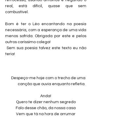
retrocesso, usando antolhos e negando o 
real, está difícil, quase que sem 
combustível.  
Bom é ter o Léo encantando na poesia 
necessária, com a esperança de uma vida 
menos sofrida. Obrigada por este e pelos 
outros caríssimo colega!
 Sem sua poesia talvez este texto eu não 
teria!
Despeço-me hoje com o trecho de uma 
canção que ouvia enquanto refletia. 
Anda!
Quero te dizer nenhum segredo
Falo desse chão, da nossa casa
Vem que tá na hora de arrumar