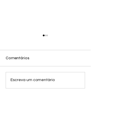
A Gosto
Comentários
PASSAGEIROS
Escreva um comentário