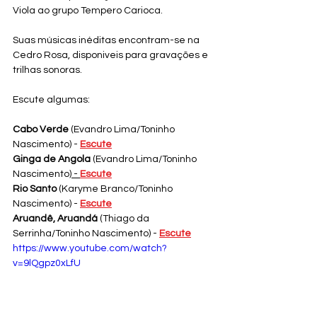
Viola ao grupo Tempero Carioca.
Suas músicas inéditas encontram-se na 
Cedro Rosa, disponiveis para gravações e 
trilhas sonoras.
Escute algumas:
Cabo Verde
 (Evandro Lima/Toninho 
Nascimento) - 
Escute
Ginga de Angola
 (Evandro Lima/Toninho 
Nascimento
) - 
Escute
Rio Santo
 (Karyme Branco/Toninho 
Nascimento) -
Escute
Aruandê, Aruandá
 (Thiago da 
Serrinha/Toninho Nascimento) - 
Escute
https://www.youtube.com/watch?
v=9lQgpz0xLfU