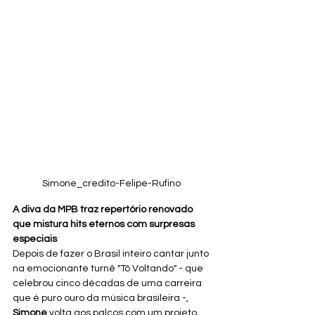
Simone_credito-Felipe-Rufino 
A diva da MPB traz repertório renovado 
que mistura hits eternos com surpresas 
especiais
Depois de fazer o Brasil inteiro cantar junto 
na emocionante turnê "Tô Voltando" - que 
celebrou cinco décadas de uma carreira 
que é puro ouro da música brasileira -, 
Simone
 volta aos palcos com um projeto 