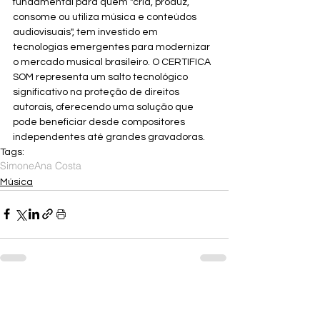
fundamental para quem "cria, produz, 
consome ou utiliza música e conteúdos 
audiovisuais", tem investido em 
tecnologias emergentes para modernizar 
o mercado musical brasileiro. O CERTIFICA 
SOM representa um salto tecnológico 
significativo na proteção de direitos 
autorais, oferecendo uma solução que 
pode beneficiar desde compositores 
independentes até grandes gravadoras.
Tags:
Simone
Ana Costa
Música
Ver tudo
Posts recentes