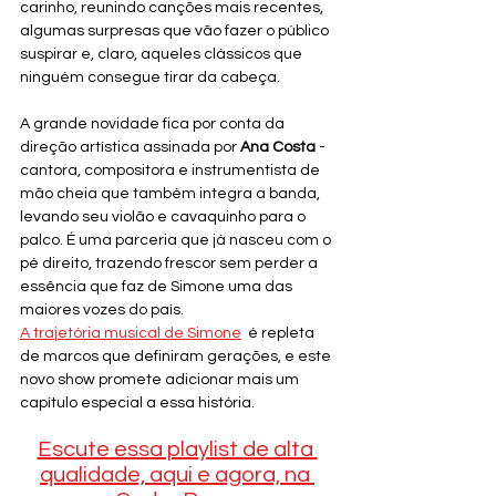
carinho, reunindo canções mais recentes, 
algumas surpresas que vão fazer o público 
suspirar e, claro, aqueles clássicos que 
ninguém consegue tirar da cabeça.
A grande novidade fica por conta da 
direção artística assinada por 
Ana Costa
 - 
cantora, compositora e instrumentista de 
mão cheia que também integra a banda, 
levando seu violão e cavaquinho para o 
palco. É uma parceria que já nasceu com o 
pé direito, trazendo frescor sem perder a 
essência que faz de Simone uma das 
maiores vozes do país.
A trajetória musical de Simone
  é repleta 
de marcos que definiram gerações, e este 
novo show promete adicionar mais um 
capítulo especial a essa história.
Escute essa playlist de alta 
qualidade, aqui e agora, na 