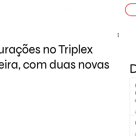
i
urações no Triplex
eira, com duas novas