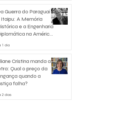
a Guerra do Paraguai
 Itaipu: A Memória
istórica e a Engenharia
iplomática na América
o Sul
 1 dia
liane Cristina manda a
etra: Qual o preço da
ingança quando a
ustiça falha?
 2 dias