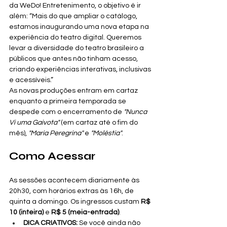
da WeDo! Entretenimento, o objetivo é ir 
além: “Mais do que ampliar o catálogo, 
estamos inaugurando uma nova etapa na 
experiência do teatro digital. Queremos 
levar a diversidade do teatro brasileiro a 
públicos que antes não tinham acesso, 
criando experiências interativas, inclusivas 
e acessíveis.”
As novas produções entram em cartaz 
enquanto a primeira temporada se 
despede com o encerramento de 
"Nunca 
Vi uma Gaivota"
 (em cartaz até o fim do 
mês), 
"Maria Peregrina"
 e 
"Moléstia"
.
Como Acessar
As sessões acontecem diariamente às 
20h30, com horários extras às 16h, de 
quinta a domingo. Os ingressos custam 
R$ 
10 (inteira)
 e 
R$ 5 (meia-entrada)
.
DICA CRIATIVOS:
 Se você ainda não 