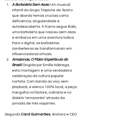
A Borboleta Sem Asas:
 Um musical 
infantil do Grupo Trapiche de Teatro 
que aborda temas cruciais como 
deficiência, singularidade e 
autodescoberta. A trama segue Babi, 
uma borboleta que nasceu sem asas 
e embarca em uma aventura lúdica. 
Para o digital, as borboletas 
zombeteiras se transformaram em 
influenciadoras virtuais.
Amazonas, O Maior Espetáculo do 
Brasil:
 Dirigida por Emille Nóbrega, 
esta montagem é uma verdadeira 
celebração da cultura popular 
nortista. Com banda ao vivo, sem 
playback, e elenco 100% local, a peça 
mergulha no folclore, culinária e no 
dialeto "amazonês" através da 
jornada de três viajantes.
Segundo 
Carol Guimarães
, diretora e CEO 