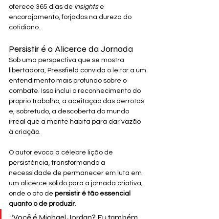
oferece 365 dias de 
insights
 e 
encorajamento, forjados na dureza do 
cotidiano.
Persistir é o Alicerce da Jornada
Sob uma perspectiva que se mostra 
libertadora, Pressfield convida o leitor a um 
entendimento mais profundo sobre o 
combate. Isso inclui o reconhecimento do 
próprio trabalho, a aceitação das derrotas 
e, sobretudo, a descoberta do mundo 
irreal que a mente habita para dar vazão 
à criação.
O autor evoca a célebre lição de 
persistência, transformando a 
necessidade de permanecer em luta em 
um alicerce sólido para a jornada criativa, 
onde o ato de 
persistir é tão essencial 
quanto o de produzir
.
“Você é Michael Jordan? Eu também 