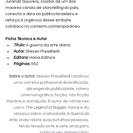
Jurandir Gouveia, criador de um dos 
maiores canais de 
storytelling
 do país, 
conecta a obra ao público brasileiro e 
reforça a urgência desse embate 
cotidiano no contexto contemporâneo.
Ficha Técnica e Autor
Título:
 A guerra da arte diária
Autor:
 Steven Pressfield
Editora:
 Hanoi Editora
Páginas:
 552
Sobre o autor:
 Steven Pressfield construiu 
uma carreira profissional diversificada, 
abrangendo publicidade, roteiro 
cinematográfico, ficção, não ficção 
literária e autoajuda. É autor de romances 
como 
The Legend of Bagger Vance
 e do 
clássico sobre criatividade 
A Guerra da 
Arte
, onde relata suas batalhas pessoais, 
tendo levado vinte e sete anos para 
publicar seu primeiro livro.