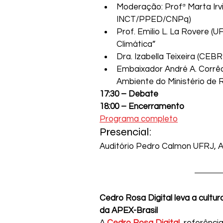
Moderação: Profª Marta Irv
INCT/PPED/CNPq)
Prof. Emilio L. La Rovere (
Climática”
Dra. Izabella Teixeira (CEB
Embaixador André A. Corrêa
Ambiente do Ministério de 
17:30 – Debate
18:00 – Encerramento
Programa completo
Presencial:
Auditório Pedro Calmon UFRJ, Av
Cedro Rosa Digital leva a cultur
da APEX-Brasil
A 
Cedro Rosa Digital 
 referênci