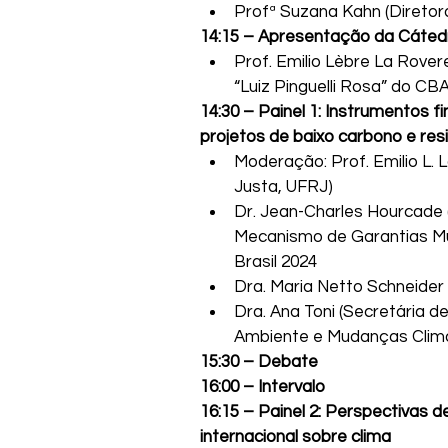
Profª Suzana Kahn (Direto
14:15 – Apresentação da Cáted
Prof. Emilio Lèbre La Rov
“Luiz Pinguelli Rosa” do C
14:30 – Painel 1: Instrumentos f
projetos de baixo carbono e res
Moderação: Prof. Emilio L.
Justa, UFRJ)
Dr. Jean-Charles Hourcade 
Mecanismo de Garantias Mu
Brasil 2024
Dra. Maria Netto Schneider
Dra. Ana Toni (Secretária d
Ambiente e Mudanças Clim
15:30 – Debate
16:00 – Intervalo
16:15 – Painel 2: Perspectivas
internacional sobre clima