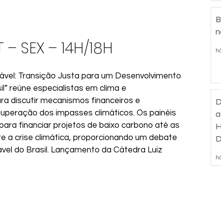
B
n
 – SEX – 14H/18H
há
ável: Transição Justa para um Desenvolvimento 
l” reúne especialistas em clima e 
a discutir mecanismos financeiros e 
D
superação dos impasses climáticos. Os painéis 
a
ra financiar projetos de baixo carbono até as 
H
e a crise climática, proporcionando um debate 
D
ável do Brasil. Lançamento da Cátedra Luiz 
d
há