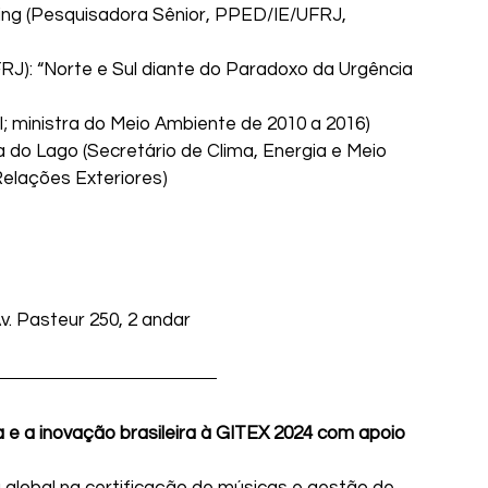
ing (Pesquisadora Sênior, PPED/IE/UFRJ, 
UFRJ): “Norte e Sul diante do Paradoxo da Urgência 
RI; ministra do Meio Ambiente de 2010 a 2016)
 do Lago (Secretário de Clima, Energia e Meio 
Relações Exteriores)
. Pasteur 250, 2 andar
a e a inovação brasileira à GITEX 2024 com apoio 
a global na certificação de músicas e gestão de 