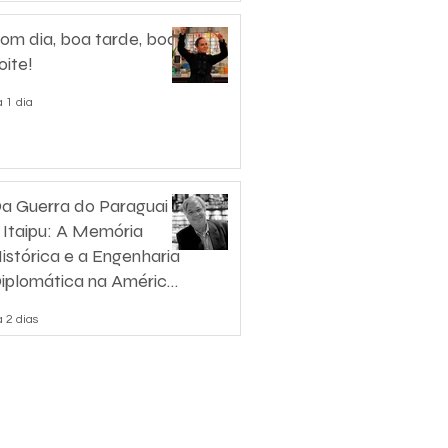
om dia, boa tarde, boa
oite!
 1 dia
a Guerra do Paraguai
 Itaipu: A Memória
istórica e a Engenharia
iplomática na América
o Sul
 2 dias