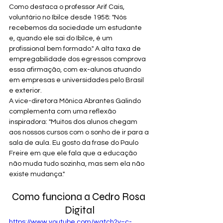
Como destaca o professor Arif Cais, 
voluntário no Ibilce desde 1958: "Nós 
recebemos da sociedade um estudante 
e, quando ele sai do Ibilce, é um 
profissional bem formado." A alta taxa de 
empregabilidade dos egressos comprova 
essa afirmação, com ex-alunos atuando 
em empresas e universidades pelo Brasil 
e exterior.
A vice-diretora Mônica Abrantes Galindo 
complementa com uma reflexão 
inspiradora: "Muitos dos alunos chegam 
aos nossos cursos com o sonho de ir para a 
sala de aula. Eu gosto da frase do Paulo 
Freire em que ele fala que a educação 
não muda tudo sozinha, mas sem ela não 
existe mudança."
Como funciona a Cedro Rosa 
Digital
https://www.youtube.com/watch?v=c-