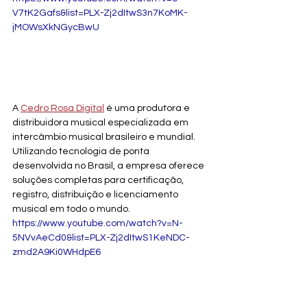
V7tK2Gafs&list=PLX-Zj2dItwS3n7KoMK-
jMOWsXkNGycBwU
A 
Cedro Rosa Digital
 é uma produtora e 
distribuidora musical especializada em 
intercâmbio musical brasileiro e mundial. 
Utilizando tecnologia de ponta 
desenvolvida no Brasil, a empresa oferece 
soluções completas para certificação, 
registro, distribuição e licenciamento 
musical em todo o mundo. 
https://www.youtube.com/watch?v=N-
5NVvAeCd0&list=PLX-Zj2dItwS1KeNDC-
zmd2A9Ki0WHdpE6