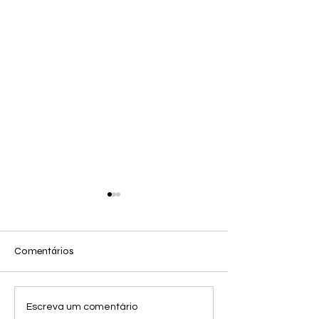
Comentários
"Herança de Narcisa": O
Como transpor a 
Escreva um comentário