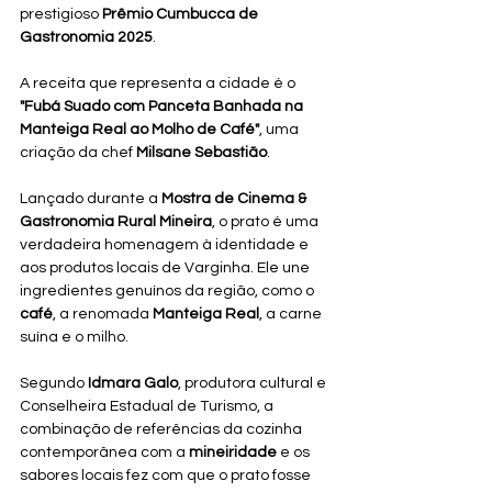
prestigioso 
Prêmio Cumbucca de 
Gastronomia 2025
. 
A receita que representa a cidade é o 
"Fubá Suado com Panceta Banhada na 
Manteiga Real ao Molho de Café"
, uma 
criação da chef 
Milsane Sebastião
.
Lançado durante a 
Mostra de Cinema & 
Gastronomia Rural Mineira
, o prato é uma 
verdadeira homenagem à identidade e 
aos produtos locais de Varginha. Ele une 
ingredientes genuínos da região, como o 
café
, a renomada 
Manteiga Real
, a carne 
suína e o milho.
Segundo 
Idmara Galo
, produtora cultural e 
Conselheira Estadual de Turismo, a 
combinação de referências da cozinha 
contemporânea com a 
mineiridade
 e os 
sabores locais fez com que o prato fosse 