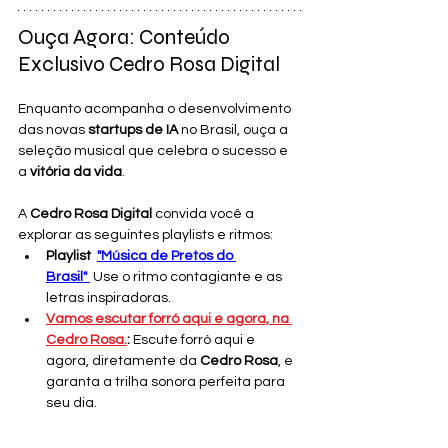
Ouça Agora: Conteúdo 
Exclusivo Cedro Rosa Digital
Enquanto acompanha o desenvolvimento 
das novas 
startups de IA
 no Brasil, ouça a 
seleção musical que celebra o sucesso e 
a 
vitória da vida
.
A 
Cedro Rosa Digital
 convida você a 
explorar as seguintes playlists e ritmos:
Playlist 
"Música de Pretos do 
Brasil"
 Use o ritmo contagiante e as 
letras inspiradoras.
Vamos escutar forró aqui e agora, na 
Cedro Rosa.
:
 Escute forró aqui e 
agora, diretamente da 
Cedro Rosa
, e 
garanta a trilha sonora perfeita para 
seu dia.