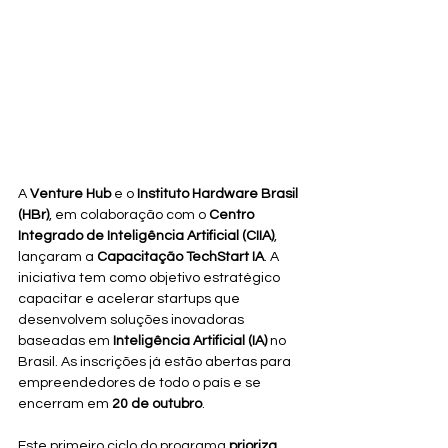
A 
Venture Hub
 e o 
Instituto Hardware Brasil 
(HBr)
, em colaboração com o 
Centro 
Integrado de Inteligência Artificial (CIIA)
, 
lançaram a 
Capacitação TechStart IA
. A 
iniciativa tem como objetivo estratégico 
capacitar e acelerar startups que 
desenvolvem soluções inovadoras 
baseadas em 
Inteligência Artificial (IA)
 no 
Brasil. As inscrições já estão abertas para 
empreendedores de todo o país e se 
encerram em 
20 de outubro
.
Este primeiro ciclo do programa 
prioriza 