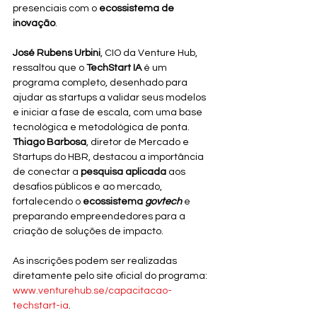
presenciais com o 
ecossistema de 
inovação
.
José Rubens Urbini
, CIO da Venture Hub, 
ressaltou que o 
TechStart IA
 é um 
programa completo, desenhado para 
ajudar as startups a validar seus modelos 
e iniciar a fase de escala, com uma base 
tecnológica e metodológica de ponta. 
Thiago Barbosa
, diretor de Mercado e 
Startups do HBR, destacou a importância 
de conectar a 
pesquisa aplicada
 aos 
desafios públicos e ao mercado, 
fortalecendo o 
ecossistema 
govtech
 e 
preparando empreendedores para a 
criação de soluções de impacto.
As inscrições podem ser realizadas 
diretamente pelo site oficial do programa: 
www.venturehub.se/capacitacao-
techstart-ia
.