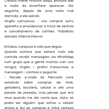
Caraca mané! Procura daqui, procura dali 
e nada do smartfone aparecer. Dia 
seguinte, depois de uma noite mal 
dormida, vi ele saindo.
Virgílio comunicou: - vou comprar outro 
aparelho e providenciar a troca de senhas 
e cancelamento de cartões. Trabalhão 
danado. Inferno! Inferno!
Entubou o prejuízo e vida que segue.
Quando achava que estava tudo sob 
controle recebi mensagem via WhatsApp 
num grupo que a gente montou com uns 
amigos. Virgílio – prefiro transcrever a 
mensagem - contava o seguinte:
- Recebi e-mails do Mercado Livre 
avisando sobre compras de tevê, 
geladeira, bicicleta, celular e até uma 
panela de pressão, mas pensei que era 
vírus quando me dei conta que, claro, só 
podia ser alguém que achou o celular 
antigo e fez as compras e tinha certeza 