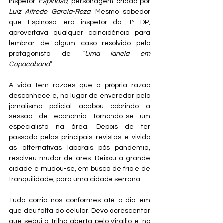
inspetor 
Espinosa
, personagem criado por 
Luiz Alfredo Garcia-Roza
. Mesmo sabedor 
que Espinosa era inspetor da 1º DP, 
aproveitava qualquer coincidência para 
lembrar de algum caso resolvido pelo 
protagonista de “
Uma janela em 
Copacabana
”.
A vida tem razões que a própria razão 
desconhece e, no lugar de enveredar pelo 
jornalismo policial acabou cobrindo a 
sessão de economia tornando-se um 
especialista na área. Depois de ter 
passado pelas principais revistas e vivido 
as alternativas laborais pós pandemia, 
resolveu mudar de ares. Deixou a grande 
cidade e mudou-se, em busca de frio e de 
tranquilidade, para uma cidade serrana.  
Tudo corria nos conformes até o dia em 
que deu falta do celular. Devo acrescentar 
que segui a trilha aberta pelo Virgílio e, no 