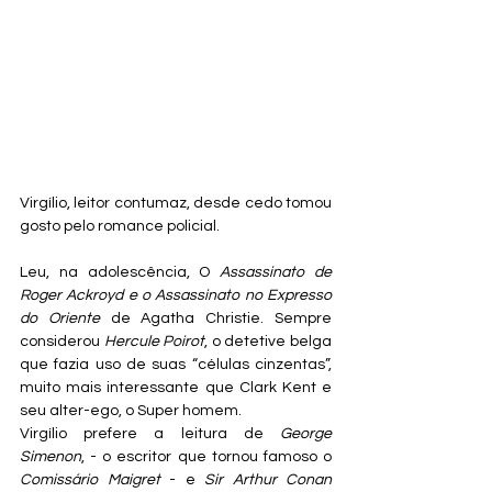
Virgílio, leitor contumaz, desde cedo tomou 
gosto pelo romance policial.
Leu, na adolescência, O
 Assassinato de 
Roger Ackroyd e o Assassinato no Expresso 
do Oriente
 de Agatha Christie. Sempre 
considerou 
Hercule Poirot
, o detetive belga 
que fazia uso de suas “células cinzentas”, 
muito mais interessante que Clark Kent e 
seu alter-ego, o Super homem.
Virgílio prefere a leitura de 
George 
Simenon
, - o escritor que tornou famoso o 
Comissário Maigret
 - e 
Sir Arthur Conan 