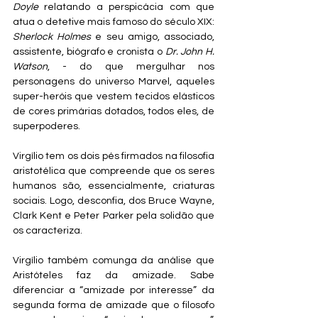
Doyle
 relatando a perspicácia com que 
atua o detetive mais famoso do século XIX: 
Sherlock Holmes
 e seu amigo, associado, 
assistente, biógrafo e cronista o 
Dr. John H. 
Watson
, - do que mergulhar nos 
personagens do universo Marvel, aqueles 
super-heróis que vestem tecidos elásticos 
de cores primárias dotados, todos eles, de 
superpoderes.
Virgílio tem os dois pés firmados na filosofia 
aristotélica que compreende que os seres 
humanos são, essencialmente, criaturas 
sociais. Logo, desconfia, dos Bruce Wayne, 
Clark Kent e Peter Parker pela solidão que 
os caracteriza.
Virgílio também comunga da análise que 
Aristóteles faz da amizade. Sabe 
diferenciar a “amizade por interesse” da 
segunda forma de amizade que o filosofo 