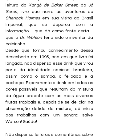
leitura do 
Xangô de Baker Street
, do 
Jô 
Sores
, livro que narra as aventuras do 
Sherlock Holmes
 em sua visita ao Brasil 
Imperial, que se deparou com a 
informação - que dá como fonte certa - 
que o 
Dr. Watson
 teria sido o inventor da 
caipirinha.
Desde que tomou conhecimento dessa 
descoberta em 1995, ano em que livro foi 
lançado, não dispensa esse drink que virou 
parte da identidade nacional brasileira, 
assim como o samba, a feijoada e a 
cachaça. Experimenta o drink em todas as 
cores possíveis que resultam da mistura 
da água ardente com as mais diversas 
frutas tropicais e, depois de se deliciar na 
observação detida da mistura, dá início 
aos trabalhos com um sonoro: salve 
Watson! Saúde!   
Não dispensa leituras e comentários sobre 