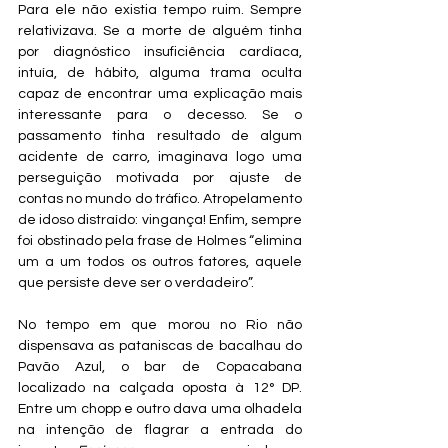
Para ele não existia tempo ruim. Sempre 
relativizava. Se a morte de alguém tinha 
por diagnóstico insuficiência cardíaca, 
intuía, de hábito, alguma trama oculta 
capaz de encontrar uma explicação mais 
interessante para o decesso. Se o 
passamento tinha resultado de algum 
acidente de carro, imaginava logo uma 
perseguição motivada por ajuste de 
contas no mundo do tráfico. Atropelamento 
de idoso distraído: vingança! Enfim, sempre 
foi obstinado pela frase de Holmes “elimina 
um a um todos os outros fatores, aquele 
que persiste deve ser o verdadeiro”.
No tempo em que morou no Rio não 
dispensava as pataniscas de bacalhau do 
Pavão Azul, o bar de Copacabana 
localizado na calçada oposta à 12° DP. 
Entre um chopp e outro dava uma olhadela 
na intenção de flagrar a entrada do 