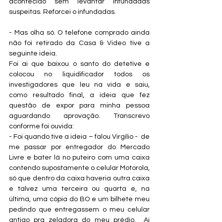
acontecido sem levantar infundadas 
suspeitas. Reforcei o infundadas.
- Mas olha só. O telefone comprado ainda 
não foi retirado da Casa & Video tive a 
seguinte ideia.
Foi ai que baixou o santo do detetive e 
colocou no liquidificador todos os 
investigadores que leu na vida e saiu, 
como resultado final, a ideia que fez 
questão de expor para minha pessoa 
aguardando aprovação. Transcrevo 
conforme foi ouvida:
- Foi quando tive a ideia – falou Virgílio -  de 
me passar por entregador do Mercado 
Livre e bater lá no puteiro com uma caixa 
contendo supostamente o celular Motorola, 
só que dentro da caixa haveria outra caixa 
e talvez uma terceira ou quarta e, na 
última, uma cópia do BO e um bilhete meu 
pedindo que entregassem o meu celular 
antigo pra zeladora do meu prédio.  Ai 