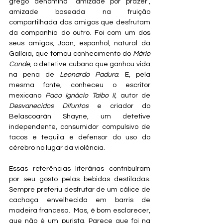
grego denomina “amizade por prazer”, 
amizade baseada na fruição 
compartilhada dos amigos que desfrutam 
da companhia do outro. Foi com um dos 
seus amigos, Joan, espanhol, natural da 
Galícia, que tomou conhecimento do 
Mário 
Conde
, o detetive cubano que ganhou vida 
na pena de 
Leonardo Padura
. E, pela 
mesma fonte, conheceu o escritor 
mexicano 
Paco Ignácio Taibo II,
 autor de 
Desvanecidos Difuntos
 e criador do 
Belascoarán Shayne, um detetive 
independente, consumidor compulsivo de 
tacos e tequila e defensor do uso do 
cérebro no lugar da violência.
Essas referências literárias contribuíram 
por seu gosto pelas bebidas destiladas. 
Sempre preferiu desfrutar de um cálice de 
cachaça envelhecida em barris de 
madeira francesa.  Mas, é bom esclarecer, 
que não é um purista. Parece que foi na 