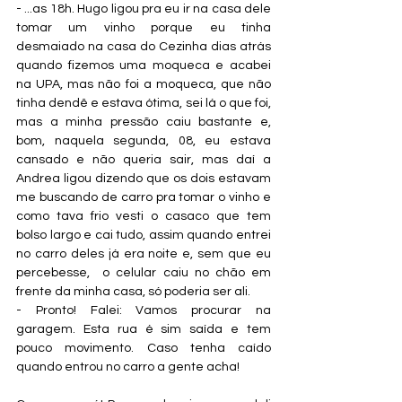
- ...as 18h. Hugo ligou pra eu ir na casa dele 
tomar um vinho porque eu tinha 
desmaiado na casa do Cezinha dias atrás 
quando fizemos uma moqueca e acabei 
na UPA, mas não foi a moqueca, que não 
tinha dendê e estava ótima, sei lá o que foi, 
mas a minha pressão caiu bastante e, 
bom, naquela segunda, 08, eu estava 
cansado e não queria sair, mas daí a 
Andrea ligou dizendo que os dois estavam 
me buscando de carro pra tomar o vinho e 
como tava frio vesti o casaco que tem 
bolso largo e cai tudo, assim quando entrei 
no carro deles já era noite e, sem que eu 
percebesse,  o celular caiu no chão em 
frente da minha casa, só poderia ser ali.
- Pronto! Falei: Vamos procurar na 
garagem. Esta rua é sim saída e tem 
pouco movimento. Caso tenha caído 
quando entrou no carro a gente acha!