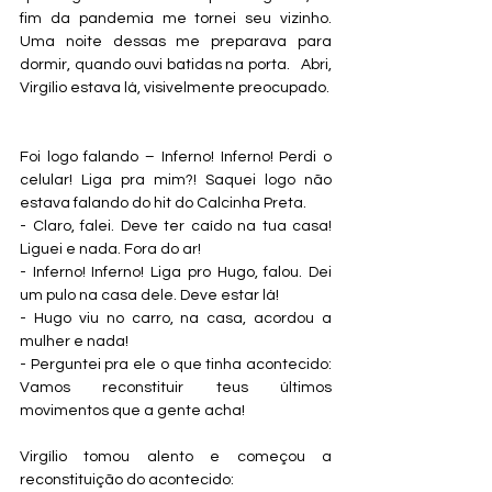
fim da pandemia me tornei seu vizinho. 
Uma noite dessas me preparava para 
dormir, quando ouvi batidas na porta.   Abri, 
Virgílio estava lá, visivelmente preocupado.
Foi logo falando – Inferno! Inferno! Perdi o 
celular! Liga pra mim?! Saquei logo não 
estava falando do hit do Calcinha Preta.
- Claro, falei. Deve ter caído na tua casa! 
Liguei e nada. Fora do ar!
- Inferno! Inferno! Liga pro Hugo, falou. Dei 
um pulo na casa dele. Deve estar lá!
- Hugo viu no carro, na casa, acordou a 
mulher e nada!
- Perguntei pra ele o que tinha acontecido: 
Vamos reconstituir teus últimos 
movimentos que a gente acha!
Virgílio tomou alento e começou a 
reconstituição do acontecido: