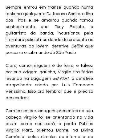
Sempre entrou em transe quando numa 
festinha qualquer o DJ tocava Sonífera Ilha 
dos Titãs e se amarrou quando tomou 
conhecimento que Tony Belloto, o 
guitarrista da banda, incursionou pela 
literatura policial nos dando de presente as 
aventuras do jovem detetive 
Bellini 
que 
percorre o submundo de São Paulo.
Claro, como ninguém é de ferro, e talvez 
por sua origem gaúcha, Virgílio tira férias 
levando na bagagem 
Ed Mort
, o detetive 
atrapalhado criado por Luis Fernando 
Veríssimo. Isso pra lembrar que é preciso 
descontrair.
Com esses personagens presentes na sua 
cabeça Virgílio foi se orientando na vida 
assim como seu xará, o poeta Publius 
Virgílio Maro, orientou Dante, na Divina 
Comédia, pelos círculos do inferno e do 