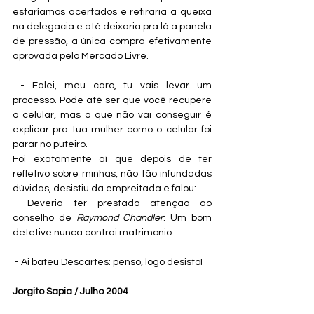
estaríamos acertados e retiraria a queixa 
na delegacia e até deixaria pra lá a panela 
de pressão, a única compra efetivamente 
aprovada pelo Mercado Livre.  
 - Falei, meu caro, tu vais levar um 
processo. Pode até ser que você recupere 
o celular, mas o que não vai conseguir é 
explicar pra tua mulher como o celular foi 
parar no puteiro.
Foi exatamente aí que depois de ter 
refletivo sobre minhas, não tão infundadas 
dúvidas, desistiu da empreitada e falou:
- Deveria ter prestado atenção ao 
conselho de 
Raymond Chandler
: Um bom 
detetive nunca contrai matrimonio.
 - Ai bateu Descartes: penso, logo desisto! 
Jorgito Sapia / Julho 2004