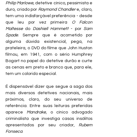
Philip Marlowe
, detetive cínico, pessimista e 
duro, criado por 
Raymond Chandler
 e, claro, 
tem uma indisfarçável preferência - desde 
que leu por vez primeira 
O Falcon 
Maltesse
 do 
Dashiell Hammett
 - por 
Sam 
Spade
. Sempre que é acometido por 
alguma dúvida existencial, pega, na 
prateleira, o DVD do filme que John Huston 
filmou, em 1941, com o sério Humphrey 
Bogart no papel do detetive durão e curte 
as cenas em preto e branco que, para ele, 
tem um colorido especial.
É dispensável dizer que segue a saga dos 
mais diversos detetives nacionais, mais 
próximos, claro, do seu universo de 
referência. Entre suas leituras preferidas 
aparece 
Mandrake
, o cínico advogado 
criminalista que investiga casos insólitos 
apresentados por seu criador, 
Rubem 
Fonseca
.  