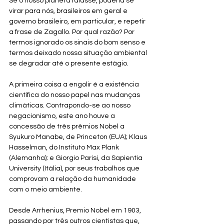
Se o nosso planeta falasse, poderia se 
virar para nós, brasileiros em geral e 
governo brasileiro, em particular, e repetir 
a frase de Zagallo. Por qual razão? Por 
termos ignorado os sinais do bom senso e 
termos deixado nossa situação ambiental 
se degradar até o presente estágio.
A primeira coisa a engolir é a existência 
científica do nosso papel nas mudanças 
climáticas. Contrapondo-se ao nosso 
negacionismo, este ano houve a 
concessão de três prêmios Nobel a 
Syukuro Manabe, de Princeton (EUA); Klaus 
Hasselman, do Instituto Max Plank 
(Alemanha); e Giorgio Parisi, da Sapientia 
University (Itália), por seus trabalhos que 
comprovam a relação da humanidade 
com o meio ambiente. 
Desde Arrhenius, Premio Nobel em 1903, 
passando por três outros cientistas que, 