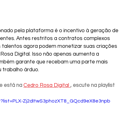
ionado pela plataforma é o incentivo à geração de 
entes. Antes restritos a contratos complexos 
 talentos agora podem monetizar suas criações 
Rosa Digital. Isso não apenas aumenta a 
ambém garante que recebam uma parte mais 
u trabalho árduo.
e está na 
Cedro Rosa Digital 
, escute na playlist 
ist?list=PLX-Zj2dItwS3phozXT8_GQcd9eX8e3npb