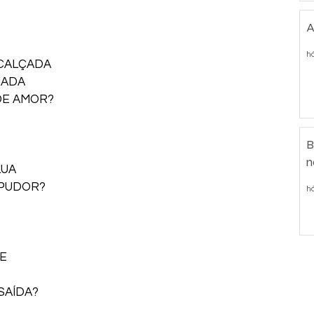
A
há
CALÇADA 
NADA 
DE AMOR? 
B
n
LUA
PUDOR? 
há
E 
SAÍDA? 