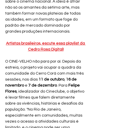
sobre o cinema nacional. A ideia é atrair 
não só os amantes da sétima arte, mas 
também formar novas plateias de todas 
as idades, em um formato que foge do 
padrão de mercado dominado por 
grandes produções internacionais.
Artistas brasileiros, escute essa playlist da 
Cedro Rosa Digital!
O CINE-VELHO não para por aí. Depois da 
estreia, o projeto vai ocupar a quadra da 
comunidade do Cerro Corá com mais três 
sessões, nos dias 
11 de outubro
, 
16 de 
novembro
 e 
7 de dezembro
. Para 
Felipe 
Flores
, idealizador do Cineclube, o objetivo 
é levar filmes que falem diretamente 
sobre as vivências, histórias e desafios da 
população. "No Rio de Janeiro, 
especialmente em comunidades, muitas 
vezes o acesso a atividades culturais é 
limitado, e o cinema pode ser uma 