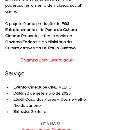
poderosa ferramenta de inclusão social", 
afirma.
O projeto é uma produção da 
FG3 
Entretenimento
 e do 
Ponto de Cultura 
Cinema Presente
, e tem o apoio do 
Governo Federal
 e do 
Ministério da 
Cultura
 através da 
Lei Paulo Gustavo
.
Ô Samba Bom! Escuta aqui!
Serviço
Evento:
 Cineclube CINE-VELHO
Data:
 28 de setembro de 2025
Local:
 Casa das Flores – Cosme Velho, 
Rio de Janeiro
Entrada:
 Gratuita
LEIA MAIS!
Audiovisual em Destaque.