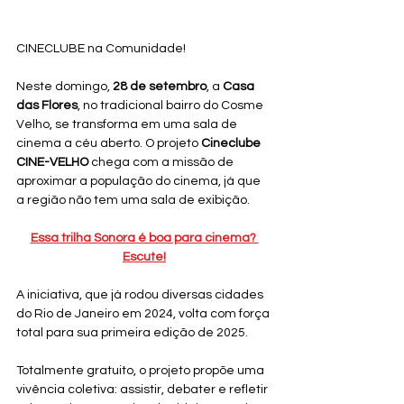
CINECLUBE na Comunidade!
Neste domingo, 
28 de setembro
, a 
Casa 
das Flores
, no tradicional bairro do Cosme 
Velho, se transforma em uma sala de 
cinema a céu aberto. O projeto 
Cineclube 
CINE-VELHO
 chega com a missão de 
aproximar a população do cinema, já que 
a região não tem uma sala de exibição. 
Essa trilha Sonora é boa para cinema? 
Escute!
A iniciativa, que já rodou diversas cidades 
do Rio de Janeiro em 2024, volta com força 
total para sua primeira edição de 2025.
Totalmente gratuito, o projeto propõe uma 
vivência coletiva: assistir, debater e refletir 