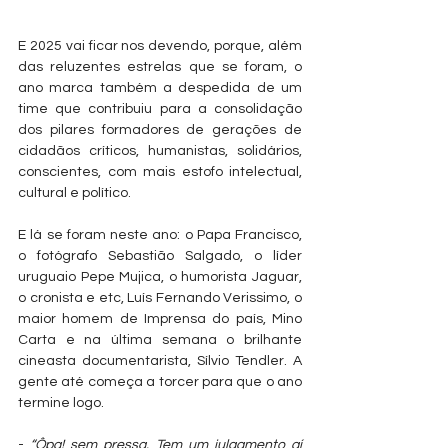
E 2025 vai ficar nos devendo, porque, além 
das reluzentes estrelas que se foram, o 
ano marca também a despedida de um 
time que contribuiu para a consolidação 
dos pilares formadores de gerações de 
cidadãos críticos, humanistas, solidários, 
conscientes, com mais estofo intelectual, 
cultural e político.
E lá se foram neste ano: o Papa Francisco, 
o fotógrafo Sebastião Salgado, o líder 
uruguaio Pepe Mujica, o humorista Jaguar, 
o cronista e etc, Luís Fernando Verissimo, o 
maior homem de Imprensa do país, Mino 
Carta e na última semana o brilhante 
cineasta documentarista, Sílvio Tendler. A 
gente até começa a torcer para que o ano 
termine logo.
- 
“Ôpa! sem pressa. Tem um julgamento aí 