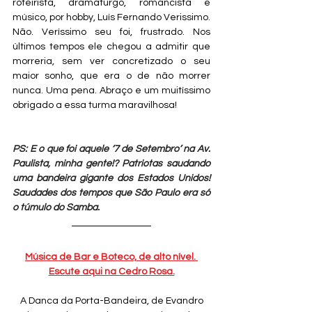
roteirista, dramaturgo, romancista e 
músico, por hobby, Luís Fernando Verissimo. 
Não. Veríssimo seu foi, frustrado. Nos 
últimos tempos ele chegou a admitir que 
morreria, sem ver concretizado o seu 
maior sonho, que era o de não morrer 
nunca. Uma pena. Abraço e um muitíssimo 
obrigado a essa turma maravilhosa! 
PS: E o que foi aquele ‘7 de Setembro’ na Av. 
Paulista, minha gente!? Patriotas saudando 
uma bandeira gigante dos Estados Unidos! 
Saudades dos tempos que São Paulo era só 
o túmulo do Samba.
Música de Bar e Boteco, de alto nível. 
Escute aqui na Cedro Rosa.
 A Danca da Porta-Bandeira, de Evandro 