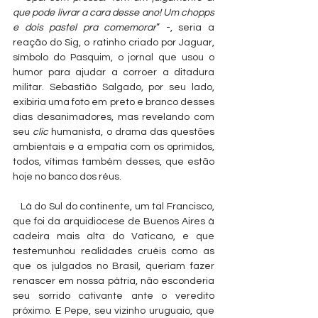
que pode livrar a cara desse ano! Um chopps 
e dois pastel pra comemorar
” -, seria a 
reação do Sig, o ratinho criado por Jaguar, 
símbolo do Pasquim, o jornal que usou o 
humor para ajudar a corroer a ditadura 
militar. Sebastião Salgado, por seu lado, 
exibiria uma foto em preto e branco desses 
dias desanimadores, mas revelando com 
seu 
clic
 humanista, o drama das questões 
ambientais e a empatia com os oprimidos, 
todos, vítimas também desses, que estão 
hoje no banco dos réus.
   Lá do Sul do continente, um tal Francisco, 
que foi da arquidiocese de Buenos Aires à 
cadeira mais alta do Vaticano, e que 
testemunhou realidades cruéis como as 
que os julgados no Brasil, queriam fazer 
renascer em nossa pátria, não esconderia 
seu sorrido cativante ante o veredito 
próximo. E Pepe, seu vizinho uruguaio, que 