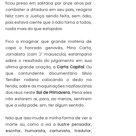
ficou preso em solitária por onze anos por 
combater a ditadura em seu país, reagiria 
feliz com a Justiça sendo feita, sem ódio, 
pois estava ciente que o ódio torna a todos, 
nada mais do que estúpidos.
Fico a imaginar que grande matéria de 
capa o honrado genovês, Mino Carta, 
Jornalista (com ‘J’ maiúsculo), estamparia 
sobre o resultado do julgamento em sua 
última grande criação, a 
Carta Capital
. Ou 
que contundente documentário Silvio 
Tendler rodaria colocando o dedo na 
ferida, sobre as maquinações nazifascistas 
dos réus neste 
Sol de Primavera
. Pena eles 
não estarem aí, para, ao menos, sentirem 
que a vida pode, sim, ter algum sentido.
Não que isso mude a minha forma de ver a 
morte ou, como a via
 o ilustre pensador, 
escritor, humorista, cartunista, tradutor, 