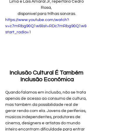
Lima e Lais Amaral Jr, repertório Cedro 
Rosa, 
disponivel para trilhas sonoras.
https://www.youtube.com/watch?
v=c7mRbg90Q1w&list=RDc7mRbg90Q1w&
start_radio=1
Inclusão Cultural É Também 
Inclusão Econômica
Quando falamos em inclusão, não se trata 
apenas de acesso ao consumo de cultura, 
mas também da possibilidade real de 
gerar renda com ela. Jovens de periferias, 
músicos independentes, produtores de 
cinema, designers e artistas do mundo 
inteiro encontram dificuldade para entrar 