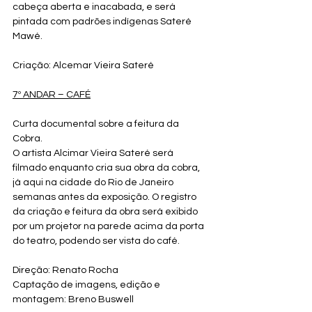
cabeça aberta e inacabada, e será 
pintada com padrões indígenas Sateré 
Mawé.
Criação: Alcemar Vieira Sateré
7º ANDAR – CAFÉ
Curta documental sobre a feitura da 
Cobra.
O artista Alcimar Vieira Sateré será 
filmado enquanto cria sua obra da cobra, 
já aqui na cidade do Rio de Janeiro 
semanas antes da exposição. O registro 
da criação e feitura da obra será exibido 
por um projetor na parede acima da porta 
do teatro, podendo ser vista do café.
Direção: Renato Rocha
Captação de imagens, edição e 
montagem: Breno Buswell