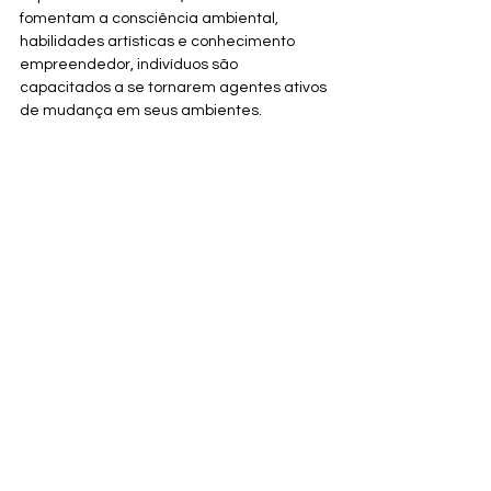
fomentam a consciência ambiental, 
habilidades artísticas e conhecimento 
empreendedor, indivíduos são 
capacitados a se tornarem agentes ativos 
de mudança em seus ambientes.
https://www.youtube.com/watch?
v=jwfBlxPmoww
A 
Cedro Rosa Digital
, ao certificar e 
distribuir trabalhos de músicos 
independentes, desempenha um papel 
crucial na democratização da indústria 
musical, permitindo que talentos locais 