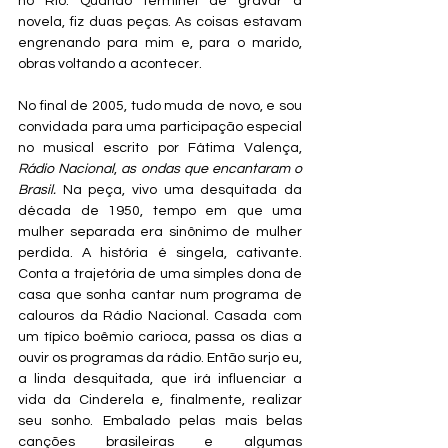
no Rio. Quando terminei de gravar a 
novela, fiz duas peças. As coisas estavam 
engrenando para mim e, para o marido, 
obras voltando a acontecer.
No final de 2005, tudo muda de novo, e sou 
convidada para uma participação especial 
no musical escrito por Fátima Valença, 
Rádio Nacional
, 
as ondas que encantaram o 
Brasil.
 Na peça, vivo uma desquitada da 
década de 1950, tempo em que uma 
mulher separada era sinônimo de mulher 
perdida. A história é singela, cativante. 
Conta a trajetória de uma simples dona de 
casa que sonha cantar num programa de 
calouros da Rádio Nacional. Casada com 
um típico boêmio carioca, passa os dias a 
ouvir os programas da rádio. Então surjo eu, 
a linda desquitada, que irá influenciar a 
vida da Cinderela e, finalmente, realizar 
seu sonho. Embalado pelas mais belas 
canções brasileiras e algumas 