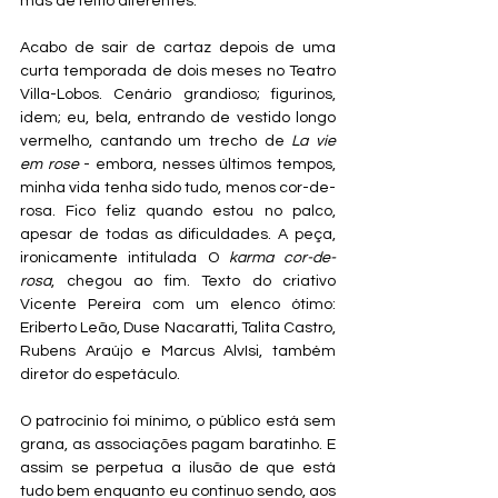
mas de feitio diferentes.
Acabo de sair de cartaz depois de uma 
curta temporada de dois meses no Teatro 
Villa-Lobos. Cenário grandioso; figurinos, 
idem; eu, bela, entrando de vestido longo 
vermelho, cantando um trecho de 
La vie 
em rose
 - embora, nesses últimos tempos, 
minha vida tenha sido tudo, menos cor-de-
rosa. Fico feliz quando estou no palco, 
apesar de todas as dificuldades. A peça, 
ironicamente intitulada O 
karma cor-de-
rosa
, chegou ao fim. Texto do criativo 
Vicente Pereira com um elenco ótimo: 
Eriberto Leão, Duse Nacaratti, Talita Castro, 
Rubens Araújo e Marcus AlvIsi, também 
diretor do espetáculo. 
O patrocínio foi mínimo, o público está sem 
grana, as associações pagam baratinho. E 
assim se perpetua a ilusão de que está 
tudo bem enquanto eu continuo sendo, aos 