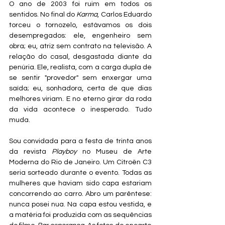
O ano de 2003 foi ruim em todos os 
sentidos. No final do 
Karma
, Carlos Eduardo 
torceu o tornozelo, estávamos os dois 
desempregados: ele, engenheiro sem 
obra; eu, atriz sem contrato na televisão. A 
relação do casal, desgastada diante da 
penúria. Ele, realista, com a carga dupla de 
se sentir "provedor" sem enxergar uma 
saída; eu, sonhadora, certa de que dias 
melhores viriam. E no eterno girar da roda 
da vida acontece o inesperado. Tudo 
muda.
Sou convidada para a festa de trinta anos 
da revista 
Playboy
 no Museu de Arte 
Moderna do Rio de Janeiro. Um Citroën C3 
seria sorteado durante o evento. Todas as 
mulheres que haviam sido capa estariam 
concorrendo ao carro. Abro um parêntese: 
nunca posei nua. Na capa estou vestida, e 
a matéria foi produzida com as sequências 