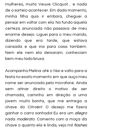
mulheres, muita Veuve Clicquot... e nada 
de o sorteio acontecer. Em dado momento, 
minha filha quis ir embora, cheguei a 
pensar em voltar com ela. No fundo aquela 
certeza anunciada não passava de meu 
enorme desejo. Liguei para o meu marido, 
dizendo que era tarde, que estava 
cansada e que iria para casa também. 
Nem ele nem ela deixaram; conheciam 
bem meu lado bruxa.
Acompanho Melina até o táxi e volto para a 
festa no exato momento em que ouço meu 
nome ser anunciado pelo microfone. Ainda 
sem atinar direito o motivo de ser 
chamada, caminho em direção a uma 
jovem muito bonita, que me entrega a 
chave do Citroën! O desejo me fizera 
ganhar o carro sonhado! Eu era um 
allegro
nada 
moderato
. Comento com a moça da 
chave o quanto ela é linda, vejo mil 
flashes