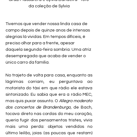
da coleção de Sylvia
Tivemos que vender nossa linda casa de 
campo depois de quinze anos de intensas 
alegrias lá vividas. Em tempos difíceis, é 
preciso olhar para a frente, apesar 
daquela segunda-feira sombria. Uma atriz 
desempregada que acaba de vender o 
único carro da família.
No trajeto de volta para casa, enquanto as 
lágrimas corriam, eu perguntava ao 
motorista do táxi em que rádio ele estava 
sintonizado. Eu sabia que era a rádio MEC, 
mas quis puxar assunto. O 
Allegro moderato 
dos concertos de Brandenburgo, 
de Bach, 
tocava direto nas cordas do meu coração, 
queria fugir dos pensamentos tristes, vivia 
mais uma perda: objetos vendidos no 
último leilão, joias (as poucas que restam) 