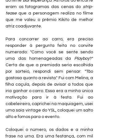
do filme 
Bar esperança
. As fotos do encarte 
eram os fotogramas das cenas do 
strip-
tease
 que a personagem realiza no filme 
que me valeu o prêmio Kikito de melhor 
atriz coadjuvante.
Para concorrer ao carro, era preciso 
responder à pergunta feita no convite 
numerado: "Como você se sente sendo 
uma das homenageadas da 
Playboy
?" 
Certa de que a premiada seria escolhida 
por sorteio, respondi sem pensar: "Tão 
gostosa quanto a revista." Fui com Melina, a 
filha caçula, depois de avisar a todos que 
iria ganhar o carro. Essa era a minha única 
motivação para ir à festa. Fui ao 
cabeleireiro, caprichei na maquiagem, usei 
uma saia vintage do YSL, coloquei um salto 
alto e fomos para o evento.
Coloquei o número, os dados e a minha 
frase na urna. Era uma festança, com mil 