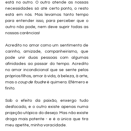
está no outro. O outro atende as nossas 
necessidades só até certo ponto, o resto 
está em nós. Mas levamos tanto tempo 
para entender isso, para perceber que o 
outro não pode, nem deve suprir todas as 
nossas carências!
Acredito no amor como um sentimento de 
carinho, amizade, companheirismo, que 
pode unir duas pessoas com algumas 
afinidades ao passar do tempo. Acredito 
no amor incondicional que se sente pelos 
próprios filhos, amor à vida, à beleza, à arte, 
mas o 
coup de foudre
 é quimera. Efêmero e 
finito. 
Sob o efeito da paixão, enxergo tudo 
desfocado, e o outro existe apenas numa 
projeção utópica do desejo. Mas não existe 
droga mais potente - e é a única que tira 
meu apetite, minha voracidade. 