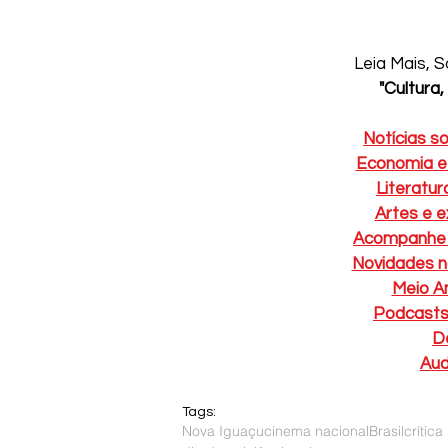
Leia Mais, S
"Cultura
Notícias s
Economia e 
Literatur
Artes e 
Acompanhe a
Novidades n
Meio A
Podcasts
D
Aud
Tags:
Nova Iguaçu
cinema nacional
Brasil
crítica