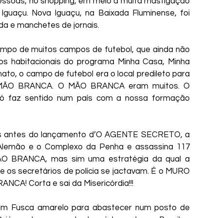
ssoas, no shopping, em meio a muita mastigação 
Iguaçu. Nova Iguaçu, na Baixada Fluminense, foi 
 e manchetes de jornais.
mpo de muitos campos de futebol, que ainda não 
os habitacionais do programa Minha Casa, Minha 
mato, o campo de futebol era o local predileto para 
 MÃO BRANCA. O MÃO BRANCA eram muitos. O 
 só faz sentido num país com a nossa formação 
ias antes do lançamento d’O AGENTE SECRETO, a 
 Alemão e o Complexo da Penha e assassina 117 
O BRANCA, mas sim uma estratégia da qual a 
 os secretários de polícia se jactavam. É o MURO 
CA! Corta e sai da Misericórdia!!!
 um Fusca amarelo para abastecer num posto de 