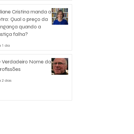
liane Cristina manda a
etra: Qual o preço da
ingança quando a
ustiça falha?
 1 dia
 Verdadeiro Nome das
rofissões
 2 dias