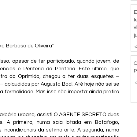
E
l
v
j
io Barbosa de Oliveira*
há
so, apesar de ter participado, quando jovem, de 
O
ncias e Periferia da Periferia. Este último, que 
P
tro do Oprimido, chegou a ter duas esquetes – 
há
 aplaudidas por Augusto Boal. Até hoje não sei se 
a formalidade. Mas isso não importa: ainda prefiro 
barbárie urbana, assisti O AGENTE SECRETO duas 
 A primeira, numa sala lotada em Botafogo, 
incondicionais da sétima arte. A segunda, numa 