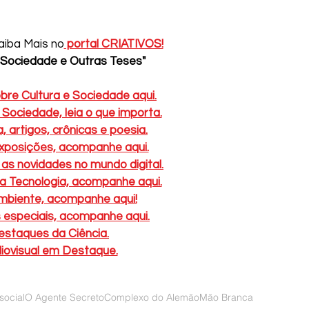
aiba Mais no
 portal CRIATIVOS!
, Sociedade e Outras Teses"
obre Cultura e Sociedade aqui.
Sociedade, leia o que importa.
a, artigos, crônicas e poesia.
exposições, acompanhe aqui.
s novidades no mundo digital.
a Tecnologia, acompanhe aqui.
mbiente, acompanhe aqui!
 especiais, acompanhe aqui.
estaques da Ciência.
iovisual em Destaque.
 social
O Agente Secreto
Complexo do Alemão
Mão Branca