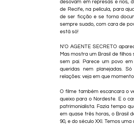
desovam em represas e rios, de
de Recife, na película, para aj
de ser ficção e se torna docum
sempre suado, com cara de pov
está só!
N’O AGENTE SECRETO aparece es
Mas mostra um Brasil de filhos s
sem pai. Parece um povo em 
queridas nem planejadas. Só
relações: veja em que momento 
O filme também escancara o vel
queixo para o Nordeste. E o c
patrimonialista. Fazia tempo qu
em quase três horas, o Brasil de
90, e do século XXI. Temos uma o