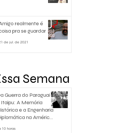
Amigo realmente é
coisa pra se guardar
21 de jul. de 2021
Essa Semana
a Guerra do Paraguai
 Itaipu: A Memória
istórica e a Engenharia
iplomática na América
o Sul
á 10 horas