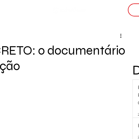
i
RETO: o documentário
cção