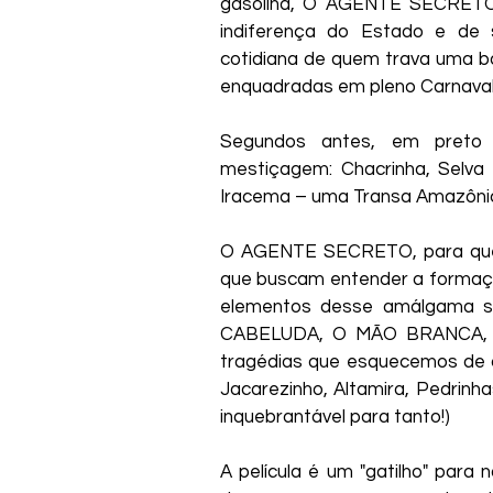
gasolina, O AGENTE SECRETO j
indiferença do Estado e de 
cotidiana de quem trava uma bat
enquadradas em pleno Carnaval
Segundos antes, em preto
mestiçagem: Chacrinha, Selva 
Iracema – uma Transa Amazônic
O AGENTE SECRETO, para quem
que buscam entender a formação
elementos desse amálgama so
CABELUDA, O MÃO BRANCA, os 
tragédias que esquecemos de con
Jacarezinho, Altamira, Pedrinha
inquebrantável para tanto!)
A película é um "gatilho" para