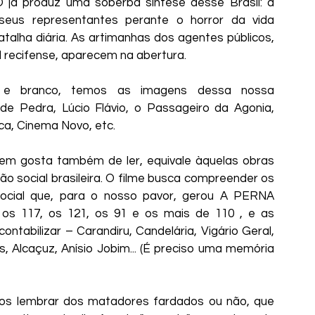
á produz uma soberba síntese desse Brasil: a 
seus representantes perante o horror da vida 
alha diária. As artimanhas dos agentes públicos, 
 recifense, aparecem na abertura.
 e branco, temos as imagens dessa nossa 
de Pedra, Lúcio Flávio, o Passageiro da Agonia, 
a, Cinema Novo, etc. 
 gosta também de ler, equivale àquelas obras 
 social brasileira. O filme busca compreender os 
cial que, para o nosso pavor, gerou A PERNA 
117, os 121, os 91 e os mais de 110 , e as 
tabilizar – Carandiru, Candelária, Vigário Geral, 
s, Alcaçuz, Anísio Jobim... (É preciso uma memória 
 nos lembrar dos matadores fardados ou não, que 