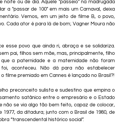
 noite ou de dia. Aquele "passeio" na madrugada 
udar a "passar de 100" em mais um Carnaval, deixa 
entário. Vemos, em um jeito de filme B, o povo, 
o. Cada ator é para lá de bom; Vagner Moura não 
se povo que ainda ri, abraça e se solidariza. 
em pai, filhos sem mãe, mas, principalmente, filho 
que a paternidade e a maternidade não foram 
 foi, aconteceu. Não dá para não estabelecer 
o filme premiado em Cannes é lançado no Brasil?!
ho preconceito sulista e sudestino que empina o 
asamento satânico entre o empresário e o Estado 
e não se via algo tão bem feito, capaz de colocar, 
 1977, da ditadura; junto com o Brasil de 1980, de 
bra “transcendental histórico social”.