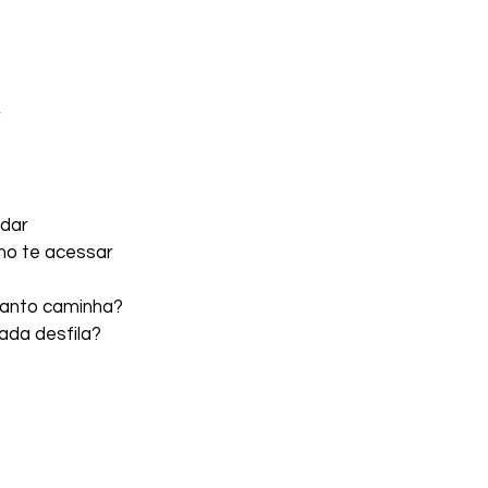
r
dar 
mo te acessar
uanto caminha?
ada desfila?