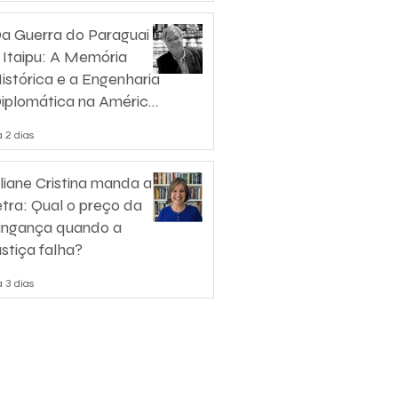
a Guerra do Paraguai
 Itaipu: A Memória
istórica e a Engenharia
iplomática na América
o Sul
 2 dias
liane Cristina manda a
etra: Qual o preço da
ingança quando a
ustiça falha?
 3 dias