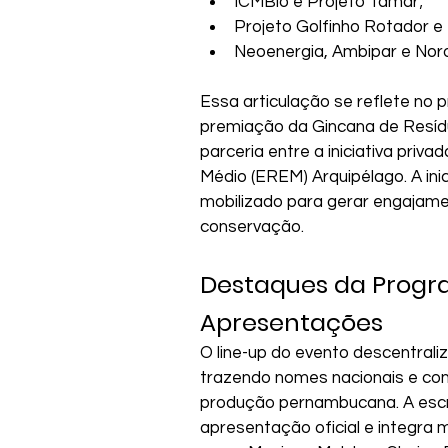
ICMBio e Projeto Tamar;
Projeto Golfinho Rotador e
Neoenergia, Ambipar e Nor
Essa articulação se reflete no p
premiação da Gincana de Resídu
parceria entre a iniciativa priv
Médio (EREM) Arquipélago. A ini
mobilizado para gerar engajament
conservação.
Destaques da Progr
Apresentações
O line-up do evento descentraliza
trazendo nomes nacionais e con
produção pernambucana. A escrit
apresentação oficial e integra