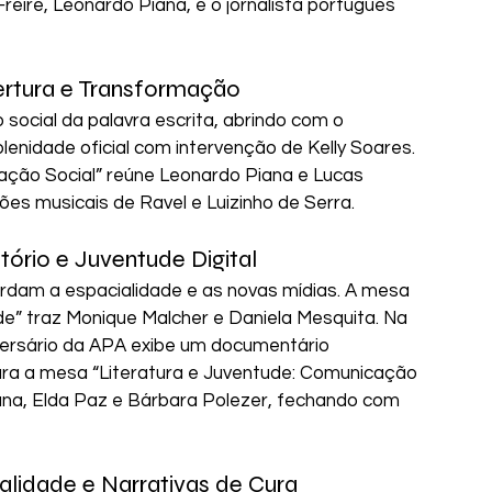
eire, Leonardo Piana, e o jornalista português 
bertura e Transformação
 social da palavra escrita, abrindo com o 
nidade oficial com intervenção de Kelly Soares. 
ação Social” reúne Leonardo Piana e Lucas 
es musicais de Ravel e Luizinho de Serra.
itório e Juventude Digital
dam a espacialidade e as novas mídias. A mesa 
dade” traz Monique Malcher e Daniela Mesquita. Na 
versário da APA exibe um documentário 
para a mesa “Literatura e Juventude: Comunicação 
ana, Elda Paz e Bárbara Polezer, fechando com 
alidade e Narrativas de Cura