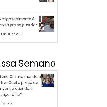
Amigo realmente é
coisa pra se guardar
21 de jul. de 2021
Essa Semana
liane Cristina manda a
etra: Qual o preço da
ingança quando a
ustiça falha?
á 14 horas