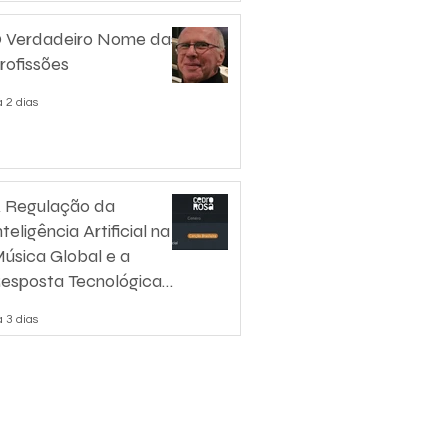
 Verdadeiro Nome das
rofissões
 2 dias
 Regulação da
nteligência Artificial na
úsica Global e a
esposta Tecnológica
e Certificação
 3 dias