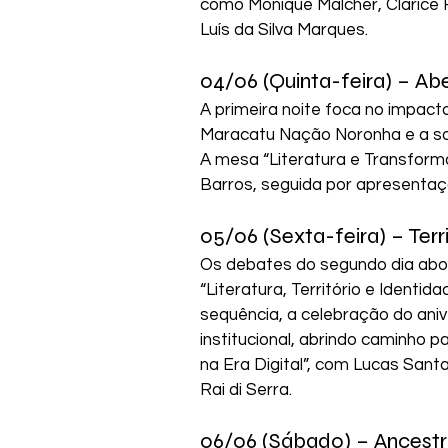
como Monique Malcher, Clarice Fr
Luís da Silva Marques.
04/06 (Quinta-feira) – A
A primeira noite foca no impacto
Maracatu Nação Noronha e a sole
A mesa “Literatura e Transform
Barros, seguida por apresentaçõ
05/06 (Sexta-feira) – Terr
Os debates do segundo dia abor
“Literatura, Território e Identi
sequência, a celebração do ani
institucional, abrindo caminho 
na Era Digital”, com Lucas Sant
Rai di Serra.
06/06 (Sábado) – Ancestr