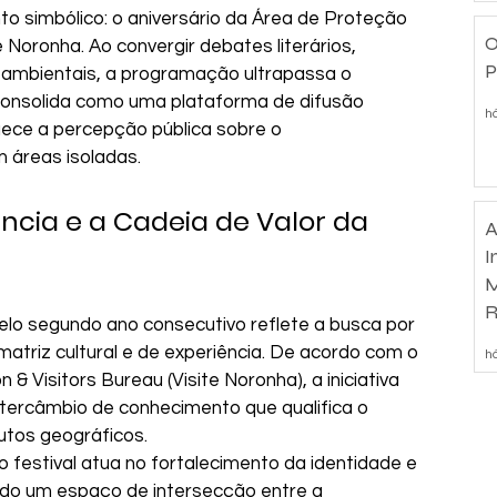
o simbólico: o aniversário da Área de Proteção 
O
Noronha. Ao convergir debates literários, 
P
s ambientais, a programação ultrapassa o 
 consolida como uma plataforma de difusão 
há
quece a percepção pública sobre o 
 áreas isoladas.
ncia e a Cadeia de Valor da 
A
I
M
R
pelo segundo ano consecutivo reflete a busca por 
d
triz cultural e de experiência. De acordo com o 
há
 Visitors Bureau (Visite Noronha), a iniciativa 
intercâmbio de conhecimento que qualifica o 
utos geográficos.
o festival atua no fortalecimento da identidade e 
rando um espaço de intersecção entre a 