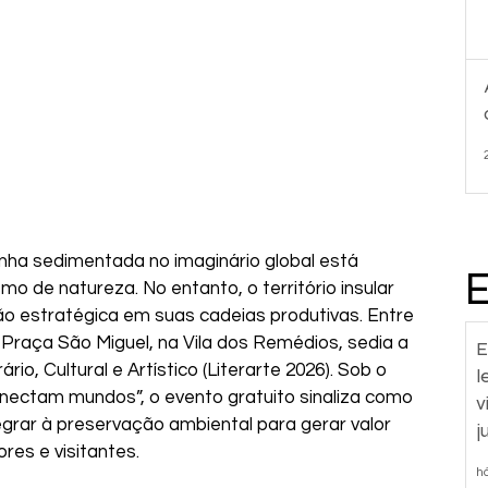
ha sedimentada no imaginário global está 
mo de natureza. No entanto, o território insular 
o estratégica em suas cadeias produtivas. Entre 
a Praça São Miguel, na Vila dos Remédios, sedia a 
E
rio, Cultural e Artístico (Literarte 2026). Sob o 
l
nectam mundos”, o evento gratuito sinaliza como 
v
egrar à preservação ambiental para gerar valor 
j
ores e visitantes.
h